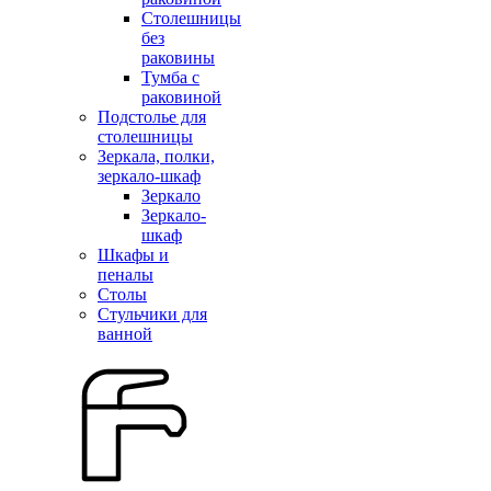
Столешницы
без
раковины
Тумба с
раковиной
Подстолье для
столешницы
Зеркала, полки,
зеркало-шкаф
Зеркало
Зеркало-
шкаф
Шкафы и
пеналы
Столы
Стульчики для
ванной