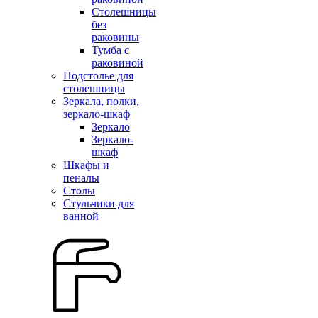
Столешницы
без
раковины
Тумба с
раковиной
Подстолье для
столешницы
Зеркала, полки,
зеркало-шкаф
Зеркало
Зеркало-
шкаф
Шкафы и
пеналы
Столы
Стульчики для
ванной