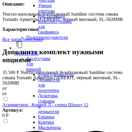
унитазы
Описание:
Умные
унитазы
Унитаз напольный безободковый Santiline система смыва
Инсталляции
Tornado Арматура GEBERIT, чёрный матовый, SL-5028MB
Комплектующие
для
Характеристики:
санфаянса
Полотенцесушители
Все характеристики
Дополните комплект нужными
Аксессуары
Аксессуары
опциями
для
ванной
35 500 Р
Унитаз напольный безободковый Santiline система
Бумагодержатели
смыва Tornado Арматура GEBERIT, чёрный матовый, SL-
Держатели
5028MB
для
от
полотенец
от
Дозаторы,
стаканы
Асимметрия - Конвей Л - спина Шиацу 12
и
Артикул:
держатели
0 Р
Ершики
Крючки
Мыльницы