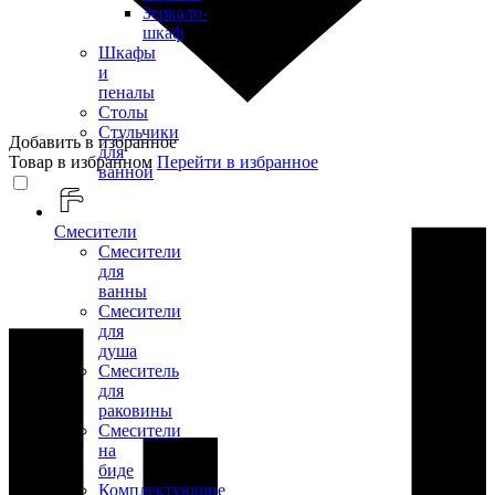
Зеркало-
шкаф
Шкафы
и
пеналы
Столы
Стульчики
Добавить в избранное
для
Товар в избранном
Перейти в избранное
ванной
Смесители
Смесители
для
ванны
Смесители
для
душа
Смеситель
для
раковины
Смесители
на
биде
Комплектующие