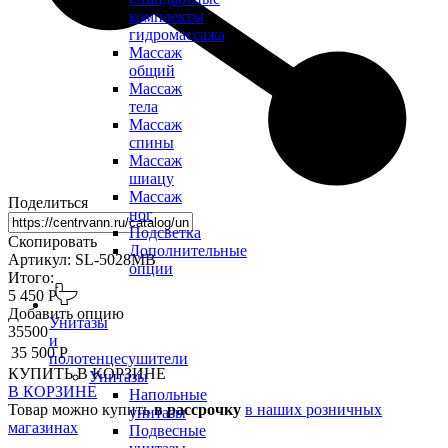
комплекты
гидромассажа
Массаж
общий
Массаж
тела
Массаж
спины
Массаж
шиацу
Массаж
Поделиться
ног
Подсветка
Скопировать
Дополнительные
Артикул: SL-5028MB
опции
Итого:
5 450 Р
Добавить опцию
Унитазы
35500
и
35 500 Р
полотенцесушители
КУПИТЬ
В КОРЗИНЕ
Унитазы
В КОРЗИНЕ
Напольные
Товар можно купить
в рассрочку
в наших розничных
унитазы
магазинах
Подвесные