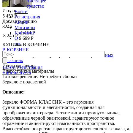
Чистящее
средство
Итого:
Войти
5 450 Р
Регистрация
Добавить опцию
Акции
8245
Магазины
Контакты
-1 454 Р
8 245 Р
О
9 699 Р
нас
КУПИТЬ
В КОРЗИНЕ
В КОРЗИНЕ
Товар можно купить
в рассрочку
в наших розничных
магазинах
2 года гарантии
Войти
Регистрация
Влагостойкие материалы
корзина пуста
Готовое решение. Не требует сборки
Зеркало с подсветкой
Описание:
Зеркало ФОРМА КЛАССИК – это гармония
функциональности и элегантности, созданная для
преображения интерьера. Четкие линии прямоугольника,
обрамленные черной окантовкой, гарантируют точное
отражение и акцентируют изысканность пространства.
Влагостойкое покрытие гарантирует долговечность зеркала, а