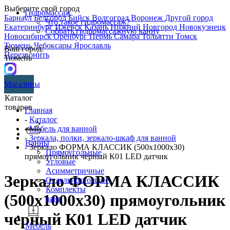
Выберите свой город
Гидромассаж
Барнаул
Белгород
Бийск
Волгоград
Воронеж
Другой город
Что такое гидромассаж?
Екатеринбург
Ижевск
Казань
Нижний Новгород
Новокузнецк
Собрать гидромассажную ванну
Новосибирск
Оренбург
Пермь
Самара
Тольятти
Томск
Тюмень
Чебоксары
Ярославль
Ваш город:
Перезвонить
Тюмень
Магазины
Каталог
товаров
Главная
-
Каталог
-
Мебель для ванной
-
Зеркала, полки, зеркало-шкаф для ванной
Ванны
- Зеркало ФОРМА КЛАССИК (500х1000х30)
Прямоугольные
прямоугольник черный К01 LED датчик
Угловые
Асимметричные
Зеркало ФОРМА КЛАССИК
Отдельностоящие
Комплекты
(500х1000х30) прямоугольник
ванн
черный К01 LED датчик
Мебель