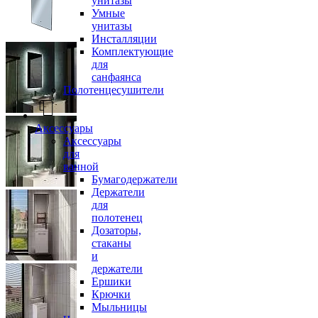
унитазы
Умные
унитазы
Инсталляции
Комплектующие
для
санфаянса
Полотенцесушители
Аксессуары
Аксессуары
для
ванной
Бумагодержатели
Держатели
для
полотенец
Дозаторы,
стаканы
и
держатели
Ершики
Крючки
Мыльницы