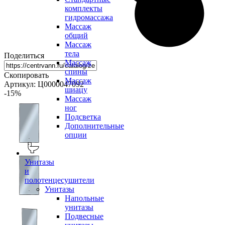
комплекты
гидромассажа
Массаж
общий
Массаж
тела
Поделиться
Массаж
спины
Скопировать
Массаж
Артикул: Ц0000047092
шиацу
-15
%
Массаж
ног
Подсветка
Дополнительные
опции
Унитазы
и
полотенцесушители
Унитазы
Напольные
унитазы
Подвесные