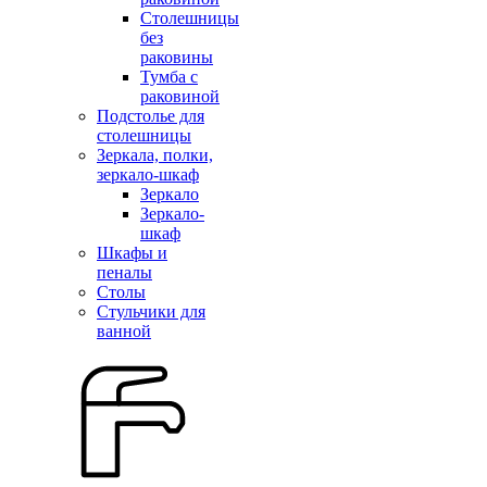
Столешницы
без
раковины
Тумба с
раковиной
Подстолье для
столешницы
Зеркала, полки,
зеркало-шкаф
Зеркало
Зеркало-
шкаф
Шкафы и
пеналы
Столы
Стульчики для
ванной