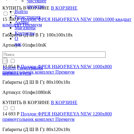
Чистящее
средство
КУПИТЬ
В КОРЗИНЕ
В КОРЗИНЕ
Войти
Регистрация
15 300 Р
Поддон ФРЕЯ НЬЮ/FREYA NEW 1000х1000 квадрат
Акции
комплект Премиум
Магазины
Контакты
Габариты (Д Ш В Г): 100x100x18x
О
нас
Артикул: 01пфн10пК
КУПИТЬ
В КОРЗИНЕ
В КОРЗИНЕ
13 054 Р
Поддон ФРЕЯ НЬЮ/FREYA NEW 1000х800
Войти
Регистрация
прямоугольник комплект Премиум
корзина пуста
Габариты (Д Ш В Г): 80x100x18x
Артикул: 01пфн1080пК
КУПИТЬ
В КОРЗИНЕ
В КОРЗИНЕ
14 693 Р
Поддон ФРЕЯ НЬЮ/FREYA NEW 1200х800
прямоугольник комплект Премиум
Габариты (Д Ш В Г): 80x120x18x