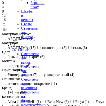
0
Зеркало-
4
шкаф
8
Шкафы
12
и
16
пеналы
Столы
Стульчики
для
Материал корпуса
ванной
АБС/ПММА (
11
)
Материал
АБС/ПММА (
15
)
полистирол (
3
)
сталь (
6
)
Смесители
Цвет
Смесители
белый (
11
)
хром (
6
)
для
Монтаж
ванны
подвесные (
6
)
Смесители
Ориентация
для
Универсальная (
7
)
универсальный (
4
)
душа
Оснащение
Смеситель
антискользящее покрытие (
11
)
для
Бренд
раковины
Смесители
1Marka (
36
)
на
Коллекция
биде
Afina (
1
)
Bella (
1
)
Bella New (
6
)
Freya (
1
)
Freya
Комплектующие