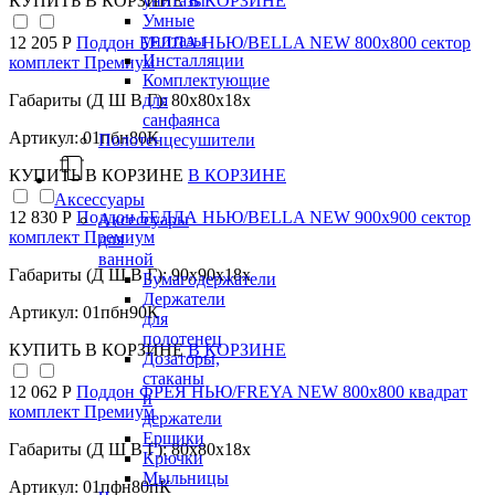
КУПИТЬ
В КОРЗИНЕ
В КОРЗИНЕ
унитазы
Умные
унитазы
12 205 Р
Поддон БЕЛЛА НЬЮ/BELLA NEW 800х800 сектор
Инсталляции
комплект Премиум
Комплектующие
Габариты (Д Ш В Г): 80x80x18x
для
санфаянса
Артикул: 01пбн80К
Полотенцесушители
КУПИТЬ
В КОРЗИНЕ
В КОРЗИНЕ
Аксессуары
12 830 Р
Поддон БЕЛЛА НЬЮ/BELLA NEW 900х900 сектор
Аксессуары
комплект Премиум
для
ванной
Габариты (Д Ш В Г): 90x90x18x
Бумагодержатели
Держатели
Артикул: 01пбн90К
для
полотенец
КУПИТЬ
В КОРЗИНЕ
В КОРЗИНЕ
Дозаторы,
стаканы
12 062 Р
Поддон ФРЕЯ НЬЮ/FREYA NEW 800х800 квадрат
и
комплект Премиум
держатели
Ершики
Габариты (Д Ш В Г): 80x80x18x
Крючки
Мыльницы
Артикул: 01пфн80пК