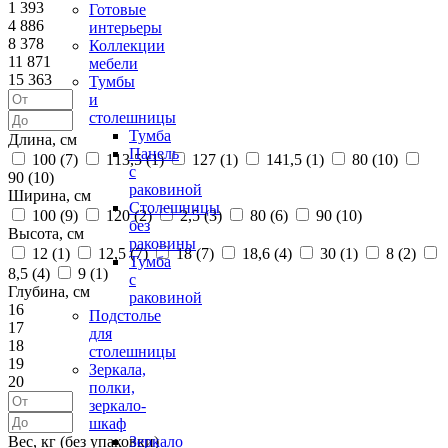
1 393
Готовые
4 886
интерьеры
8 378
Коллекции
11 871
мебели
15 363
Тумбы
и
столешницы
Тумба
Длина, см
Панель
100 (
7
)
113,5 (
1
)
127 (
1
)
141,5 (
1
)
80 (
10
)
с
90 (
10
)
раковиной
Ширина, см
Столешницы
100 (
9
)
120 (
2
)
2,5 (
3
)
80 (
6
)
90 (
10
)
без
Высота, см
раковины
12 (
1
)
12,5 (
7
)
18 (
7
)
18,6 (
4
)
30 (
1
)
8 (
2
)
Тумба
8,5 (
4
)
9 (
1
)
с
Глубина, см
раковиной
16
Подстолье
17
для
18
столешницы
19
Зеркала,
20
полки,
зеркало-
шкаф
Вес, кг (без упаковки)
Зеркало