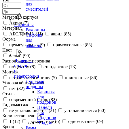
для
смесителей
Материал корпуса
Акрил (
7
)
Раковины
Материал
Раковины
АБС/ПММА (
11
)
акрил (
85
)
Сифоны
Форма
для
прямоугольная (
9
)
прямоугольные (
83
)
раковин
Цвет
белый (
99
)
Душевые
Расположение перелива
поддоны
по центру (
8
)
стандартное (
73
)
и
Монтаж
перегородки
встраивается в нишу (
5
)
пристенные (
86
)
Душевые
Угловая конструкция
поддоны
нет (
82
)
Карнизы
Стиль
для
современный стиль (
82
)
поддонов
Гидромассаж
Панели
не устанавливается (
21
)
устанавливается (
60
)
для
Количество человек
поддонов
1 (
12
)
двухместные (
6
)
одноместные (
69
)
Поддоны
Бренд
Рамы