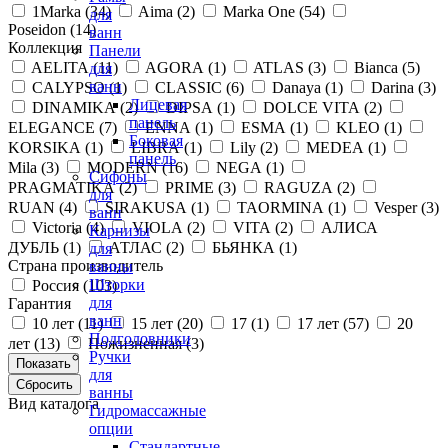
1Marka (
34
)
Aima (
2
)
Marka One (
54
)
для
Poseidon (
14
)
ванн
Коллекция
Панели
AELITA (
11
)
AGORA (
1
)
ATLAS (
3
)
Bianca (
5
)
для
ванн
CALYPSO (
1
)
CLASSIC (
6
)
Danaya (
1
)
Darina (
3
)
Лицевая
DINAMIKA (
2
)
DIPSA (
1
)
DOLCE VITA (
2
)
панель
ELEGANCE (
7
)
ENNA (
1
)
ESMA (
1
)
KLEO (
1
)
Боковая
KORSIKA (
1
)
LIBRA (
1
)
Lily (
2
)
MEDEA (
1
)
панель
Mila (
3
)
MODERN (
16
)
NEGA (
1
)
Сифоны
PRAGMATIKA (
2
)
PRIME (
3
)
RAGUZA (
2
)
для
RUAN (
4
)
SIRAKUSA (
1
)
TAORMINA (
1
)
Vesper (
3
)
ванн
Victoria (
4
)
VIOLA (
2
)
VITA (
2
)
АЛИСА
Карнизы
ДУБЛЬ (
1
)
АТЛАС (
2
)
БЬЯНКА (
1
)
для
Страна производитель
ванны
Шторки
Россия (
103
)
для
Гарантия
ванн
10 лет (
11
)
15 лет (
20
)
17 (
1
)
17 лет (
57
)
20
Подголовники
лет (
13
)
Пожизненная (
3
)
Ручки
для
ванны
Вид каталога
Гидромассажные
опции
Стандартные