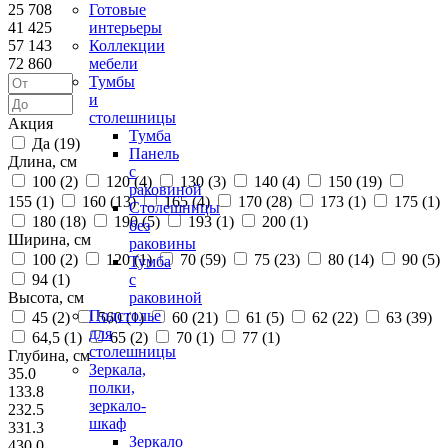
25 708
Готовые
41 425
интерьеры
57 143
Коллекции
72 860
мебели
Тумбы
и
столешницы
Акция
Тумба
Да (
19
)
Панель
Длина, см
с
100 (
2
)
120 (
4
)
130 (
3
)
140 (
4
)
150 (
19
)
раковиной
155 (
1
)
160 (
13
)
165 (
4
)
170 (
28
)
173 (
1
)
175 (
1
)
Столешницы
180 (
18
)
190 (
5
)
193 (
1
)
200 (
1
)
без
Ширина, см
раковины
100 (
2
)
120 (
1
)
70 (
59
)
75 (
23
)
80 (
14
)
90 (
5
)
Тумба
94 (
1
)
с
Высота, см
раковиной
Подстолье
45 (
2
)
560 (
1
)
60 (
21
)
61 (
5
)
62 (
22
)
63 (
39
)
для
64,5 (
1
)
65 (
2
)
70 (
1
)
77 (
1
)
столешницы
Глубина, см
Зеркала,
35.0
полки,
133.8
зеркало-
232.5
шкаф
331.3
Зеркало
430.0