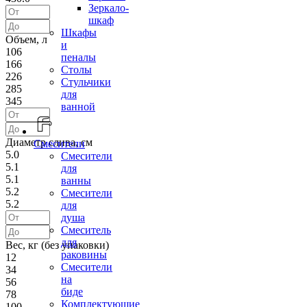
Зеркало-
шкаф
Шкафы
Объем, л
и
106
пеналы
166
Столы
226
Стульчики
285
для
345
ванной
Диаметр слива, см
Смесители
5.0
Смесители
5.1
для
5.1
ванны
5.2
Смесители
5.2
для
душа
Смеситель
для
Вес, кг (без упаковки)
раковины
12
Смесители
34
на
56
биде
78
Комплектующие
100