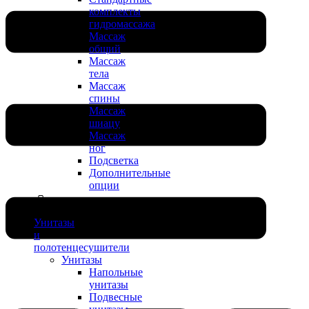
комплекты
гидромассажа
Массаж
общий
Массаж
тела
Массаж
спины
Массаж
шиацу
Массаж
ног
Подсветка
Дополнительные
опции
Унитазы
и
полотенцесушители
Унитазы
Напольные
унитазы
Подвесные