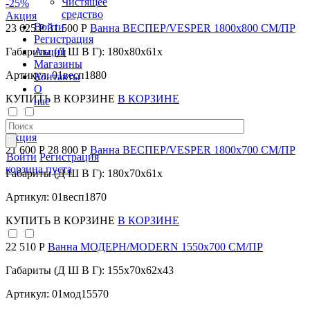
Чистящее
-25
%
средство
Акция
Войти
23 625 Р
31 500 Р
Ванна ВЕСПЕР/VESPER 1800х800 СМ/ПР
Регистрация
Акции
Габариты (Д Ш В Г): 180x80x61x
Магазины
Артикул: 01весп1880
Контакты
О
КУПИТЬ
В КОРЗИНЕ
В КОРЗИНЕ
нас
-25
%
Акция
21 600 Р
28 800 Р
Ванна ВЕСПЕР/VESPER 1800х700 СМ/ПР
Войти
Регистрация
корзина пуста
Габариты (Д Ш В Г): 180x70x61x
Артикул: 01весп1870
КУПИТЬ
В КОРЗИНЕ
В КОРЗИНЕ
22 510 Р
Ванна МОДЕРН/MODERN 1550х700 СМ/ПР
Габариты (Д Ш В Г): 155x70x62x43
Артикул: 01мод15570