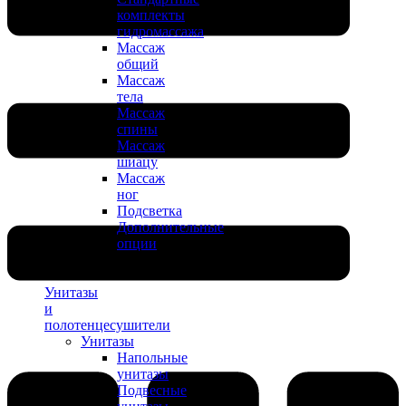
комплекты
гидромассажа
Массаж
общий
Массаж
тела
Массаж
спины
Массаж
шиацу
Массаж
ног
Подсветка
Дополнительные
опции
Унитазы
и
полотенцесушители
Унитазы
Напольные
унитазы
Подвесные