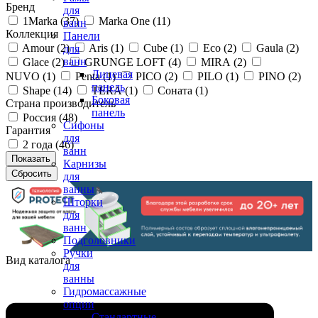
Бренд
для
1Marka (
37
)
Marka One (
11
)
ванн
Коллекция
Панели
Amour (
2
)
Aris (
1
)
Cube (
1
)
Eco (
2
)
Gaula (
2
)
для
ванн
Glace (
2
)
GRUNGE LOFT (
4
)
MIRA (
2
)
Лицевая
NUVO (
1
)
Penta (
1
)
PICO (
2
)
PILO (
1
)
PINO (
2
)
панель
Shape (
14
)
TERA (
1
)
Соната (
1
)
Боковая
Страна производитель
панель
Россия (
48
)
Сифоны
Гарантия
для
2 года (
46
)
ванн
Карнизы
для
ванны
Шторки
для
ванн
Подголовники
Ручки
Вид каталога
для
ванны
Гидромассажные
опции
Стандартные