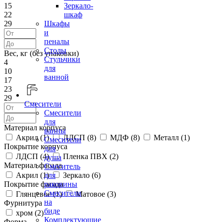
15
Зеркало-
22
шкаф
29
Шкафы
и
пеналы
Столы
Вес, кг (без упаковки)
Стульчики
4
для
10
ванной
17
23
29
Смесители
Смесители
для
Материал корпуса
ванны
Акрил (
1
)
ЛДСП (
8
)
МДФ (
8
)
Металл (
1
)
Смесители
Покрытие корпуса
для
ЛДСП (
4
)
Пленка ПВХ (
2
)
душа
Материал фасада
Смеситель
Акрил (
1
)
Зеркало (
6
)
для
Покрытие фасада
раковины
Смесители
Глянцевое (
1
)
Матовое (
3
)
на
Фурнитура
биде
хром (
2
)
Комплектующие
Форма