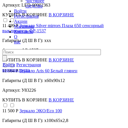
Чистящее
Артикул: LED-00002363
средство
Войти
КУПИТЬ
В КОРЗИНЕ
В КОРЗИНЕ
Регистрация
Акции
11 499 Р
Зеркало Silver mirrors Плаза 650 сенсорный
Магазины
выключатель ФР-1537
Контакты
О
Габариты (Д Ш В Г): xxx
нас
Артикул: ФР-1537
КУПИТЬ
В КОРЗИНЕ
В КОРЗИНЕ
Войти
Регистрация
корзина пуста
11 664 Р
Зеркало Aris 60 Белый глянец
Габариты (Д Ш В Г): x60x90x12
Артикул: У83226
КУПИТЬ
В КОРЗИНЕ
В КОРЗИНЕ
11 500 Р
Зеркало ЭКО/Eco 100
Габариты (Д Ш В Г): x100x65x2,8