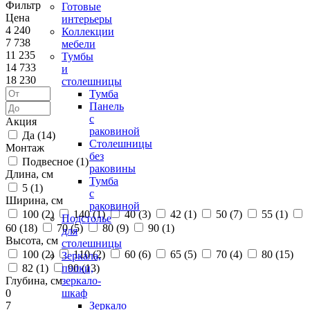
Фильтр
Готовые
Цена
интерьеры
4 240
Коллекции
7 738
мебели
11 235
Тумбы
14 733
и
18 230
столешницы
Тумба
Панель
с
Акция
раковиной
Да (
14
)
Столешницы
Монтаж
без
Подвесное (
1
)
раковины
Длина, см
Тумба
5 (
1
)
с
Ширина, см
раковиной
100 (
2
)
140 (
1
)
40 (
3
)
42 (
1
)
50 (
7
)
55 (
1
)
Подстолье
60 (
18
)
70 (
5
)
80 (
9
)
90 (
1
)
для
Высота, см
столешницы
100 (
2
)
110 (
2
)
60 (
6
)
65 (
5
)
70 (
4
)
80 (
15
)
Зеркала,
82 (
1
)
90 (
13
)
полки,
Глубина, см
зеркало-
0
шкаф
7
Зеркало