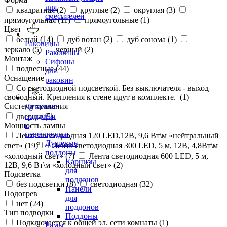
для
квадратная (
2
)
круглые (
2
)
округлая (
3
)
смесителей
прямоугольная (
11
)
прямоугольные (
1
)
Цвет
белый (
14
)
дуб вотан (
2
)
дуб сонома (
1
)
Раковины
зеркало (
5
)
черный (
2
)
Раковины
Монтаж
Сифоны
подвесные (
44
)
для
Оснащение
раковин
Со светодиодной подсветкой. Без выключателя - выход
свободный. Крепления к стене идут в комплекте. (
1
)
Система хранения
Душевые
поддоны
дверцы (
5
)
и
Мощность лампы
перегородки
Лента светодиодная 120 LED,12В, 9,6 Вт\м «нейтральный
Душевые
свет» (
19
)
Лента светодиодная 300 LED, 5 м, 12В, 4,8Вт\м
поддоны
«холодный свет» (
7
)
Лента светодиодная 600 LED, 5 м,
Карнизы
12В, 9,6 Вт\м «холодный свет» (
2
)
для
Подсветка
поддонов
без подсветки (
8
)
светодиодная (
32
)
Панели
Подогрев
для
нет (
24
)
поддонов
Тип подводки
Поддоны
Подключается к общей эл. сети комнаты (
1
)
Рамы