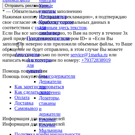
унитазы
Умные
унитазы
*
— Обязательные поля к заполнению
Инсталляции
Нажимая кнопку «Отправить рекламацию», я подтверждаю
Комплектующие
свое согласие на обработку персональных данных в
для
соответствии с
указанным здесь текстом
.
санфаянса
Если Вы все заполнили верно, то Вам на почту в течение 3х
Полотенцесушители
дней придет уведомление с номером ID» и «Если Вы
заполнили неверно или приложили объемные файлы, то Ваше
обращение не будет отправлено, в этом случае Вы можете
Аксессуары
отправить свое письмо по почте
service@1marka.ru
или
Аксессуары
написать нам в телеграмм по номеру:
+79372838919
для
ванной
Помощь покупателям
Бумагодержатели
Помощь покупателям
Держатели
Как зарегистрироваться
для
Как сделать заказ
полотенец
Оплата
Дозаторы,
Доставка
стаканы
Самовывоз
и
держатели
Информация для покупателей
Ершики
Информация для покупателей
Крючки
Мыльницы
Политика конфиденциальности