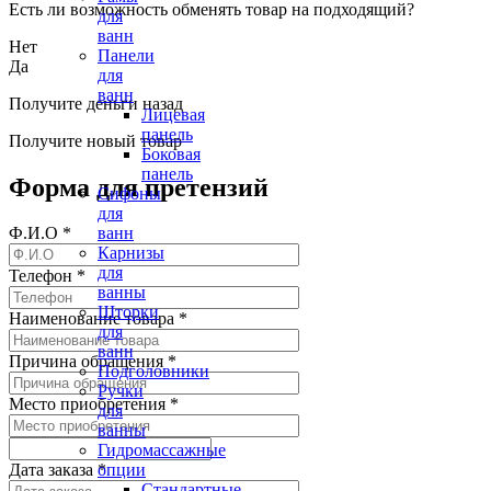
Есть ли возможность обменять товар на подходящий?
для
ванн
Нет
Панели
Да
для
ванн
Получите деньги назад
Лицевая
панель
Получите новый товар
Боковая
панель
Форма для претензий
Сифоны
для
ванн
Ф.И.О
*
Карнизы
для
Телефон
*
ванны
Шторки
Наименование товара
*
для
ванн
Причина обращения
*
Подголовники
Ручки
Место приобретения
*
для
ванны
Гидромассажные
опции
Дата заказа
*
Стандартные