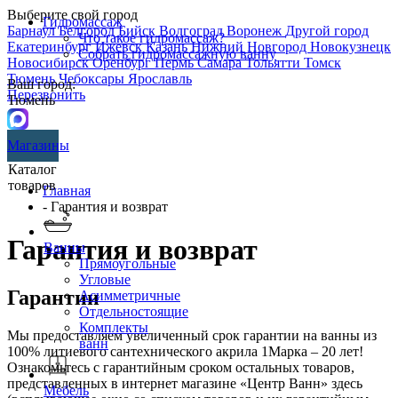
Выберите свой город
Гидромассаж
Барнаул
Белгород
Бийск
Волгоград
Воронеж
Другой город
Что такое гидромассаж?
Екатеринбург
Ижевск
Казань
Нижний Новгород
Новокузнецк
Собрать гидромассажную ванну
Новосибирск
Оренбург
Пермь
Самара
Тольятти
Томск
Тюмень
Чебоксары
Ярославль
Ваш город:
Перезвонить
Тюмень
Магазины
Каталог
товаров
Главная
- Гарантия и возврат
Гарантия и возврат
Ванны
Прямоугольные
Угловые
Гарантии
Асимметричные
Отдельностоящие
Комплекты
Мы предоставляем увеличенный срок гарантии на ванны из
ванн
100% литиевого сантехнического акрила 1Марка – 20 лет!
Ознакомьтесь с гарантийным сроком остальных товаров,
представленных в интернет магазине «Центр Ванн» здесь
Мебель