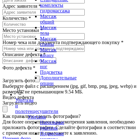
комплекты
Адрес заявителя
*
гидромассажа
Массаж
Количество
*
общий
Массаж
Место установки
*
тела
Массаж
Номер чека или документа подтверждающего покупку
*
спины
Массаж
Описание дефекта
*
шиацу
Массаж
ног
Фото дефекта
*
Подсветка
Дополнительные
Загрузить фото
опции
Выберите файл с расширением (jpg, gif, bmp, png, jpeg, webp) и
размером, не превышающим 9.54 МБ.
Видео дефекта
Унитазы
Загрузить видео
и
полотенцесушители
Как правильно сделать фотографии?
Унитазы
Для более оперативного рассмотрения заявления, необходимо
Напольные
приложить фотографии. Сделайте фотографии в соответствии
унитазы
с примером ниже и приложите к заявлению.
Подвесные
Пример фото