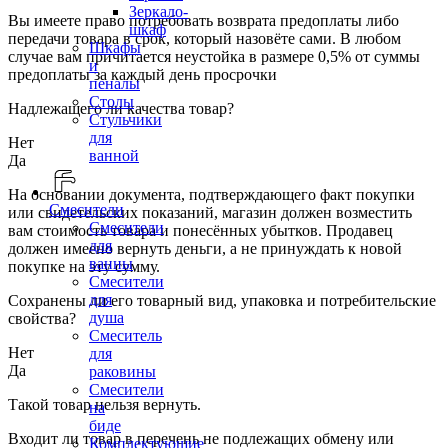
Зеркало-
Вы имеете право потребовать возврата предоплаты либо
шкаф
передачи товара в срок, который назовёте сами. В любом
Шкафы
случае вам причитается неустойка в размере 0,5% от суммы
и
предоплаты за каждый день просрочки
пеналы
Столы
Надлежащего ли качества товар?
Стульчики
для
Нет
ванной
Да
На основании документа, подтверждающего факт покупки
Смесители
или свидетельских показаний, магазин должен возместить
Смесители
вам стоимость товара и понесённых убытков. Продавец
для
должен имеено вернуть деньги, а не принуждать к новой
ванны
покупке на эту сумму.
Смесители
для
Сохранены ли его товарный вид, упаковка и потребительские
душа
свойства?
Смеситель
Нет
для
Да
раковины
Смесители
Такой товар нельзя вернуть.
на
биде
Входит ли товар в перечень не подлежащих обмену или
Комплектующие