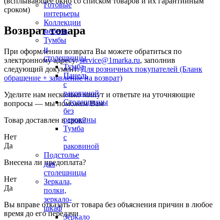
(всплывающее окно со списком товаров и их гарантийным
Готовые
сроком)
интерьеры
Коллекции
Возврат товара
мебели
Тумбы
и
При оформлении возврата Вы можете обратиться по
столешницы
электронному адресу:
service@1marka.ru
, заполнив
Тумба
следующий документ:
Для розничных покупателей (Бланк
Панель
обращение + заявление на возврат)
с
раковиной
Уделите нам несколько минут и ответьте на уточняющие
Столешницы
вопросы — мы поможем Вам
без
раковины
Товар доставлен в срок?
Тумба
Нет
с
Да
раковиной
Подстолье
Внесена ли предоплата?
для
столешницы
Нет
Зеркала,
Да
полки,
зеркало-
Вы вправе отказать от товара без объяснения причин в любое
шкаф
время до его передачи
Зеркало