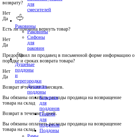
возврату?
для
смесителей
Нет
Да
Раковины
Есть ли причина вернуть товар?
Раковины
Сифоны
Нет
для
Да
раковин
Предоставил ли продавец в письменной форме информацию о
порядке и сроках возврата товара?
Душевые
поддоны
Нет
и
Да
перегородки
Душевые
Возврат в течение
3
месяцев.
поддоны
Вы обязаны оплатить расходы продавца на возвращение
Карнизы
товара на склад
для
поддонов
Возврат в течение
7
дней.
Панели
для
Вы обязаны оплатить расходы продавца на возвращение
поддонов
товара на склад
Поддоны
Рамы