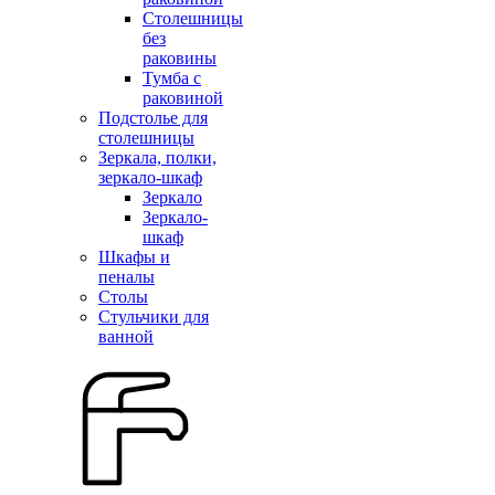
Столешницы
без
раковины
Тумба с
раковиной
Подстолье для
столешницы
Зеркала, полки,
зеркало-шкаф
Зеркало
Зеркало-
шкаф
Шкафы и
пеналы
Столы
Стульчики для
ванной