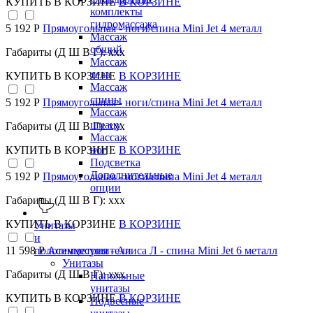
КУПИТЬ
В КОРЗИНЕ
В КОРЗИНЕ
комплекты
гидромассажа
5 192 Р
Прямоугольная - ноги/спина Mini Jet 4 металл
Массаж
общий
Габариты (Д Ш В Г): xxx
Массаж
тела
КУПИТЬ
В КОРЗИНЕ
В КОРЗИНЕ
Массаж
спины
5 192 Р
Прямоугольная - ноги/спина Mini Jet 4 металл
Массаж
шиацу
Габариты (Д Ш В Г): xxx
Массаж
КУПИТЬ
В КОРЗИНЕ
В КОРЗИНЕ
ног
Подсветка
Дополнительные
5 192 Р
Прямоугольная - ноги/спина Mini Jet 4 металл
опции
Габариты (Д Ш В Г): xxx
КУПИТЬ
В КОРЗИНЕ
В КОРЗИНЕ
Унитазы
и
полотенцесушители
11 598 Р
Асимметрия - Алиса Л - спина Mini Jet 6 металл
Унитазы
Габариты (Д Ш В Г): xxx
Напольные
унитазы
КУПИТЬ
В КОРЗИНЕ
В КОРЗИНЕ
Подвесные