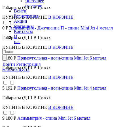
Чистящее
средство
Габариты (Д Ш В Г): xxx
Войти
Регистрация
КУПИТЬ
В КОРЗИНЕ
В КОРЗИНЕ
Акции
Магазины
0 Р
Асимметрия - Джулианна П - спина Mini Jet 4 металл
Контакты
О
Габариты (Д Ш В Г): xxx
нас
КУПИТЬ
В КОРЗИНЕ
В КОРЗИНЕ
9 180 Р
Прямоугольная - ноги/спина Mini Jet 6 металл
Войти
Регистрация
Габариты (Д Ш В Г): xxx
корзина пуста
КУПИТЬ
В КОРЗИНЕ
В КОРЗИНЕ
5 192 Р
Прямоугольная - ноги/спина Mini Jet 4 металл
Габариты (Д Ш В Г): xxx
КУПИТЬ
В КОРЗИНЕ
В КОРЗИНЕ
9 180 Р
Асимметрия - спина Mini Jet 6 металл