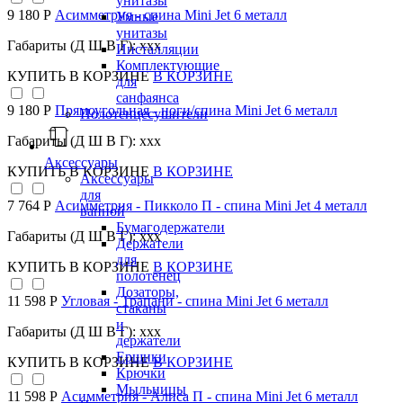
унитазы
9 180 Р
Асимметрия - спина Mini Jet 6 металл
Умные
унитазы
Габариты (Д Ш В Г): xxx
Инсталляции
Комплектующие
КУПИТЬ
В КОРЗИНЕ
В КОРЗИНЕ
для
санфаянса
9 180 Р
Прямоугольная - ноги/спина Mini Jet 6 металл
Полотенцесушители
Габариты (Д Ш В Г): xxx
Аксессуары
КУПИТЬ
В КОРЗИНЕ
В КОРЗИНЕ
Аксессуары
для
7 764 Р
Асимметрия - Пикколо П - спина Mini Jet 4 металл
ванной
Бумагодержатели
Габариты (Д Ш В Г): xxx
Держатели
для
КУПИТЬ
В КОРЗИНЕ
В КОРЗИНЕ
полотенец
Дозаторы,
11 598 Р
Угловая - Трапани - спина Mini Jet 6 металл
стаканы
и
Габариты (Д Ш В Г): xxx
держатели
Ершики
КУПИТЬ
В КОРЗИНЕ
В КОРЗИНЕ
Крючки
Мыльницы
11 598 Р
Асимметрия - Алиса П - спина Mini Jet 6 металл