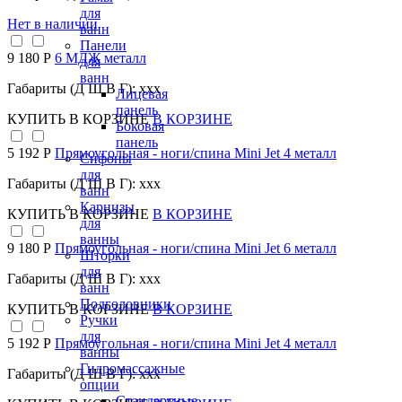
для
Нет в наличии
ванн
Панели
9 180 Р
6 МДЖ металл
для
ванн
Габариты (Д Ш В Г): xxx
Лицевая
панель
КУПИТЬ
В КОРЗИНЕ
В КОРЗИНЕ
Боковая
панель
5 192 Р
Прямоугольная - ноги/спина Mini Jet 4 металл
Сифоны
для
Габариты (Д Ш В Г): xxx
ванн
Карнизы
КУПИТЬ
В КОРЗИНЕ
В КОРЗИНЕ
для
ванны
9 180 Р
Прямоугольная - ноги/спина Mini Jet 6 металл
Шторки
для
Габариты (Д Ш В Г): xxx
ванн
Подголовники
КУПИТЬ
В КОРЗИНЕ
В КОРЗИНЕ
Ручки
для
5 192 Р
Прямоугольная - ноги/спина Mini Jet 4 металл
ванны
Гидромассажные
Габариты (Д Ш В Г): xxx
опции
Стандартные