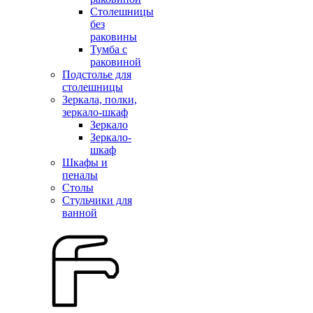
Столешницы
без
раковины
Тумба с
раковиной
Подстолье для
столешницы
Зеркала, полки,
зеркало-шкаф
Зеркало
Зеркало-
шкаф
Шкафы и
пеналы
Столы
Стульчики для
ванной