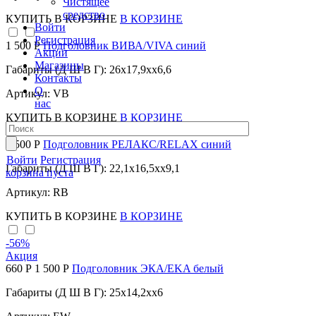
Чистящее
средство
КУПИТЬ
В КОРЗИНЕ
В КОРЗИНЕ
Войти
Регистрация
1 500 Р
Подголовник ВИВА/VIVA синий
Акции
Магазины
Габариты (Д Ш В Г): 26x17,9xx6,6
Контакты
О
Артикул: VB
нас
КУПИТЬ
В КОРЗИНЕ
В КОРЗИНЕ
1 500 Р
Подголовник РЕЛАКС/RELAX синий
Войти
Регистрация
Габариты (Д Ш В Г): 22,1x16,5xx9,1
корзина пуста
Артикул: RB
КУПИТЬ
В КОРЗИНЕ
В КОРЗИНЕ
-56
%
Акция
660 Р
1 500 Р
Подголовник ЭКА/EKA белый
Габариты (Д Ш В Г): 25x14,2xx6