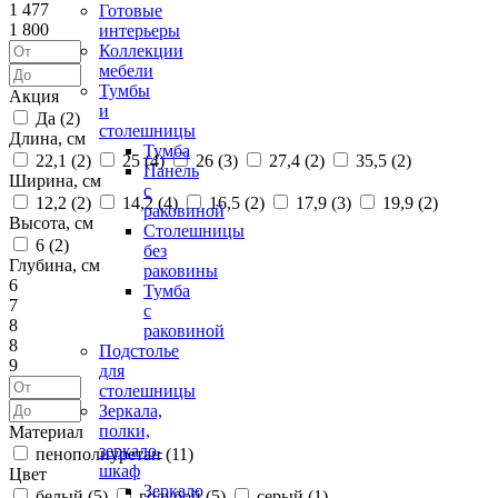
1 477
Готовые
1 800
интерьеры
Коллекции
мебели
Тумбы
Акция
и
Да (
2
)
столешницы
Длина, см
Тумба
22,1 (
2
)
25 (
4
)
26 (
3
)
27,4 (
2
)
35,5 (
2
)
Панель
Ширина, см
с
12,2 (
2
)
14,2 (
4
)
16,5 (
2
)
17,9 (
3
)
19,9 (
2
)
раковиной
Высота, см
Столешницы
6 (
2
)
без
Глубина, см
раковины
6
Тумба
7
с
8
раковиной
8
Подстолье
9
для
столешницы
Зеркала,
полки,
Материал
зеркало-
пенополиуретан (
11
)
шкаф
Цвет
Зеркало
белый (
5
)
голубой (
5
)
серый (
1
)