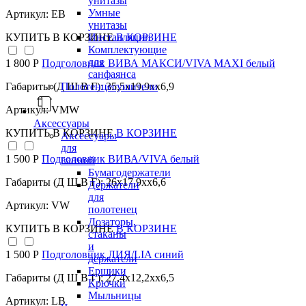
унитазы
Умные
Артикул: EB
унитазы
Инсталляции
КУПИТЬ
В КОРЗИНЕ
В КОРЗИНЕ
Комплектующие
для
1 800 Р
Подголовник ВИВА МАКСИ/VIVA MAXI белый
санфаянса
Полотенцесушители
Габариты (Д Ш В Г): 35,5x19,9xx6,9
Артикул: VMW
Аксессуары
КУПИТЬ
В КОРЗИНЕ
В КОРЗИНЕ
Аксессуары
для
1 500 Р
Подголовник ВИВА/VIVA белый
ванной
Бумагодержатели
Габариты (Д Ш В Г): 26x17,9xx6,6
Держатели
для
Артикул: VW
полотенец
Дозаторы,
КУПИТЬ
В КОРЗИНЕ
В КОРЗИНЕ
стаканы
и
1 500 Р
Подголовник ЛИЯ/LIA синий
держатели
Ершики
Габариты (Д Ш В Г): 27,4x12,2xx6,5
Крючки
Мыльницы
Артикул: LB