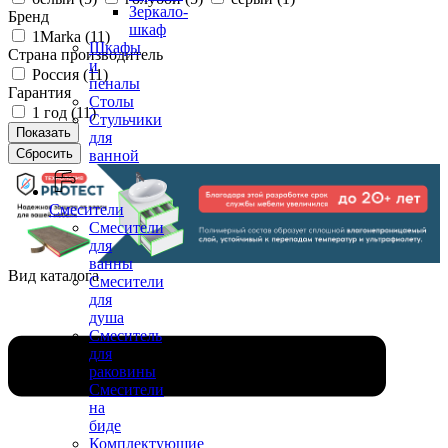
Зеркало-
Бренд
шкаф
1Marka (
11
)
Шкафы
Страна производитель
и
Россия (
11
)
пеналы
Гарантия
Столы
1 год (
11
)
Стульчики
для
ванной
Смесители
Смесители
для
ванны
Вид каталога
Смесители
для
душа
Смеситель
для
раковины
Смесители
на
биде
Комплектующие