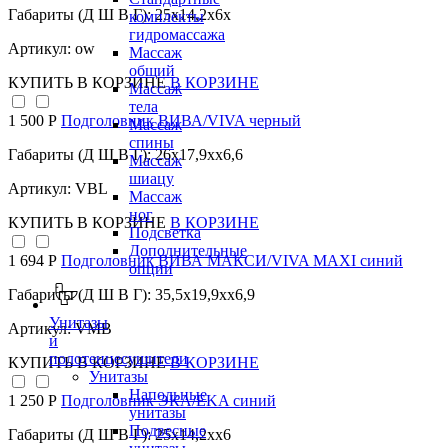
Габариты (Д Ш В Г): 25x14,2x6x
комплекты
гидромассажа
Артикул: ow
Массаж
общий
КУПИТЬ
В КОРЗИНЕ
В КОРЗИНЕ
Массаж
тела
1 500 Р
Подголовник ВИВА/VIVA черный
Массаж
спины
Габариты (Д Ш В Г): 26x17,9xx6,6
Массаж
шиацу
Артикул: VBL
Массаж
ног
КУПИТЬ
В КОРЗИНЕ
В КОРЗИНЕ
Подсветка
Дополнительные
1 694 Р
Подголовник ВИВА МАКСИ/VIVA MAXI синий
опции
Габариты (Д Ш В Г): 35,5x19,9xx6,9
Унитазы
Артикул: VMB
и
полотенцесушители
КУПИТЬ
В КОРЗИНЕ
В КОРЗИНЕ
Унитазы
Напольные
1 250 Р
Подголовник ЭКА/EKA синий
унитазы
Подвесные
Габариты (Д Ш В Г): 25x14,2xx6