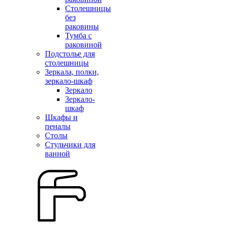
Столешницы
без
раковины
Тумба с
раковиной
Подстолье для
столешницы
Зеркала, полки,
зеркало-шкаф
Зеркало
Зеркало-
шкаф
Шкафы и
пеналы
Столы
Стульчики для
ванной