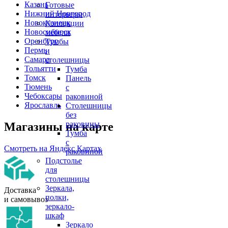
Казань
Готовые
Нижний Новгород
интерьеры
Новокузнецк
Коллекции
Новосибирск
мебели
Оренбург
Тумбы
Пермь
и
Самара
столешницы
Тольятти
Тумба
Томск
Панель
Тюмень
с
Чебоксары
раковиной
Ярославль
Столешницы
без
раковины
Магазины на карте
Тумба
с
Смотреть на Яндекс Картах
раковиной
Подстолье
для
столешницы
Зеркала,
Доставка
полки,
и самовывоз
зеркало-
шкаф
Зеркало