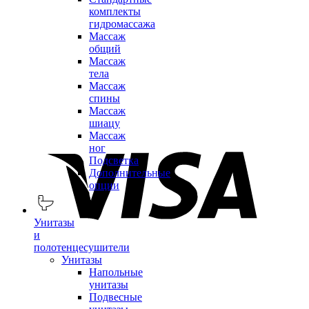
комплекты
гидромассажа
Массаж
общий
Массаж
тела
Массаж
спины
Массаж
шиацу
Массаж
ног
Подсветка
Дополнительные
опции
Унитазы
и
полотенцесушители
Унитазы
Напольные
унитазы
Подвесные