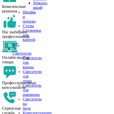
Зеркало-
Комплексные
шкаф
решения
Шкафы
и
пеналы
Столы
Стульчики
Нас выбирают
для
профессионалы
ванной
Смесители
Онлайн-подбор
Смесители
товара
для
ванны
Смесители
для
душа
Профессиональные
Смеситель
консультанты
для
раковины
Смесители
на
Сервисная
биде
служба
Комплектующие