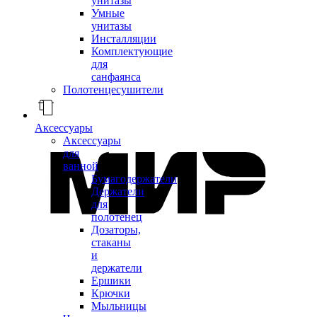
унитазы
Умные
унитазы
Инсталляции
Комплектующие
для
санфаянса
Полотенцесушители
Аксессуары
Аксессуары
для
ванной
Бумагодержатели
Держатели
для
полотенец
Дозаторы,
стаканы
и
держатели
Ершики
Крючки
Мыльницы