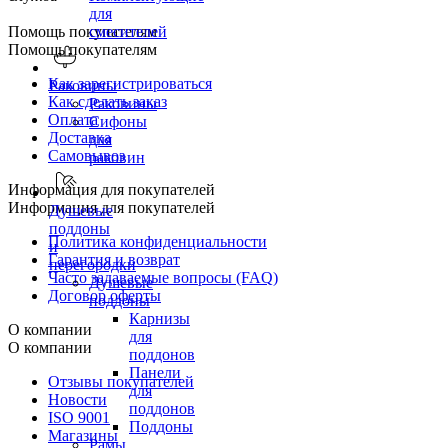
для
Помощь покупателям
смесителей
Помощь покупателям
Как зарегистрироваться
Раковины
Как сделать заказ
Раковины
Оплата
Сифоны
Доставка
для
Самовывоз
раковин
Информация для покупателей
Информация для покупателей
Душевые
поддоны
Политика конфиденциальности
и
Гарантия и возврат
перегородки
Часто задаваемые вопросы (FAQ)
Душевые
Договор оферты
поддоны
Карнизы
О компании
для
О компании
поддонов
Панели
Отзывы покупателей
для
Новости
поддонов
ISO 9001
Поддоны
Магазины
Рамы