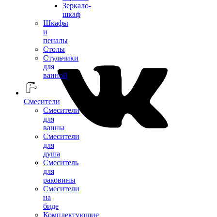
Зеркало-
шкаф
Шкафы
и
пеналы
Столы
Стульчики
для
ванной
Смесители
Смесители
для
ванны
Смесители
для
душа
Смеситель
для
раковины
Смесители
на
биде
Комплектующие