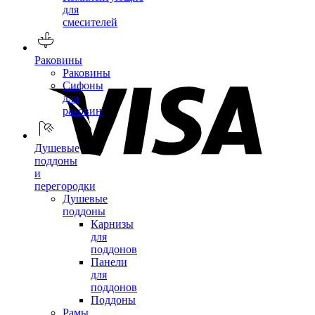
для
смесителей
Раковины
Раковины
Сифоны
для
раковин
Душевые
поддоны
и
перегородки
Душевые
поддоны
Карнизы
для
поддонов
Панели
для
поддонов
Поддоны
Рамы