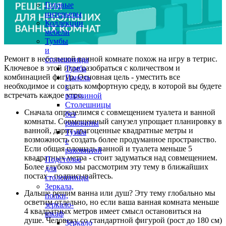
Готовые
интерьеры
Коллекции
мебели
Тумбы
и
Ремонт в небольшой ванной комнате похож на игру в тетрис.
столешницы
Ключевое в этой игре разобраться с количеством и
Тумба
комбинацией фигур. Основная цель - уместить все
Панель
необходимое и создать комфортную среду, в которой вы будете
с
встречать каждое утро.
раковиной
Столешницы
Сначала определимся с совмещением туалета и ванной
без
комнаты. Совмещенный санузел упрощает планировку в
раковины
ванной, дарит драгоценные квадратные метры и
Тумба
возможность создать более продуманное пространство.
с
Если общая площадь ванной и туалета меньше 5
раковиной
квадратных метра - стоит задуматься над совмещением.
Подстолье
Более глубоко мы рассмотрим эту тему в ближайших
для
постах - подписывайтесь.
столешницы
Зеркала,
Дальше решим ванна или душ? Эту тему глобально мы
полки,
осветим отдельно, но если ваша ванная комната меньше
зеркало-
4 квадратных метров имеет смысл остановиться на
шкаф
душе. Человеку со стандартной фигурой (рост до 180 см)
Зеркало