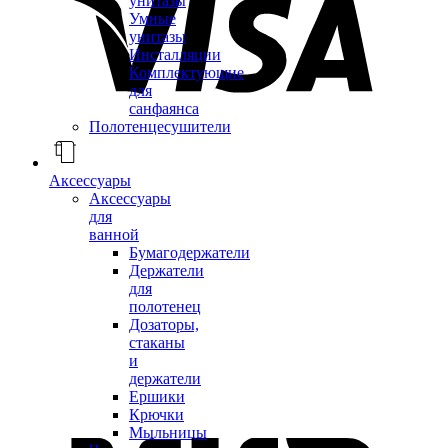
унитазы
Умные
унитазы
Инсталляции
Комплектующие
для
санфаянса
Полотенцесушители
Аксессуары
Аксессуары
для
ванной
Бумагодержатели
Держатели
для
полотенец
Дозаторы,
стаканы
и
держатели
Ершики
Крючки
Мыльницы