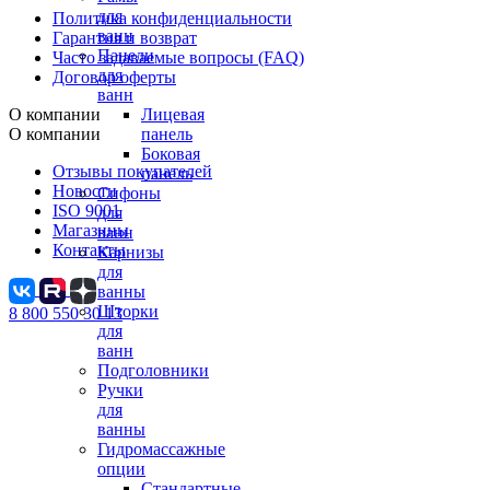
для
Политика конфиденциальности
ванн
Гарантия и возврат
Панели
Часто задаваемые вопросы (FAQ)
для
Договор оферты
ванн
О компании
Лицевая
О компании
панель
Боковая
Отзывы покупателей
панель
Новости
Сифоны
ISO 9001
для
Магазины
ванн
Контакты
Карнизы
для
ванны
Шторки
8 800 550 30 13
для
ванн
Подголовники
Ручки
для
ванны
Гидромассажные
опции
Стандартные