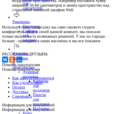
воздушные пространства. Например поставить тумбу
для
шириной 50-60 сантиметров и занять пространство над
смесителей
стиральной машиной шкафом Wall.
Раковины
Раковины
Используя нашу шпаргалку вы сами сможете создать
Сифоны
комфортную среду в своей ванной комнате, мы описали
для
только малую часть возможных решений. У нас их гораздо
раковин
больше - приходите в наши магазины и мы все покажем
Душевые
РАССКАЗАТЬ ДРУЗЬЯМ:
поддоны
и
Помощь покупателям
перегородки
Помощь покупателям
Душевые
поддоны
Как зарегистрироваться
Карнизы
Как сделать заказ
для
Оплата
поддонов
Доставка
Панели
Самовывоз
для
поддонов
Информация для покупателей
Поддоны
Информация для покупателей
Рамы