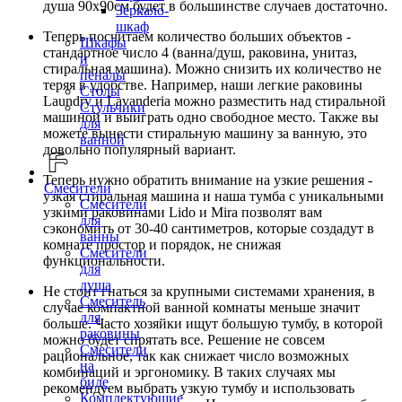
душа 90х90см будет в большинстве случаев достаточно.
Зеркало-
шкаф
Теперь посчитаем количество больших объектов -
Шкафы
стандартное число 4 (ванна/душ, раковина, унитаз,
и
стиральная машина). Можно снизить их количество не
пеналы
теряя в удобстве. Например, наши легкие раковины
Столы
Laundry и Lavanderia можно разместить над стиральной
Стульчики
машиной и выиграть одно свободное место. Также вы
для
можете вынести стиральную машину за ванную, это
ванной
довольно популярный вариант.
Теперь нужно обратить внимание на узкие решения -
Смесители
узкая стиральная машина и наша тумба с уникальными
Смесители
узкими раковинами Lido и Mira позволят вам
для
сэкономить от 30-40 сантиметров, которые создадут в
ванны
комнате простор и порядок, не снижая
Смесители
функциональности.
для
душа
Не стоит гнаться за крупными системами хранения, в
Смеситель
случае компактной ванной комнаты меньше значит
для
больше. Часто хозяйки ищут большую тумбу, в которой
раковины
можно будет спрятать все. Решение не совсем
Смесители
рациональное, так как снижает число возможных
на
комбинаций и эргономику. В таких случаях мы
биде
рекомендуем выбрать узкую тумбу и использовать
Комплектующие