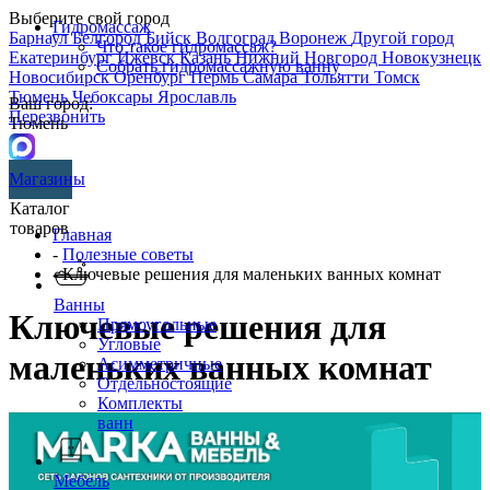
Выберите свой город
Гидромассаж
Барнаул
Белгород
Бийск
Волгоград
Воронеж
Другой город
Что такое гидромассаж?
Екатеринбург
Ижевск
Казань
Нижний Новгород
Новокузнецк
Собрать гидромассажную ванну
Новосибирск
Оренбург
Пермь
Самара
Тольятти
Томск
Тюмень
Чебоксары
Ярославль
Ваш город:
Перезвонить
Тюмень
Магазины
Каталог
товаров
Главная
-
Полезные советы
- Ключевые решения для маленьких ванных комнат
Ванны
Ключевые решения для
Прямоугольные
Угловые
маленьких ванных комнат
Асимметричные
Отдельностоящие
Комплекты
ванн
Мебель