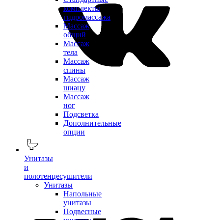
комплекты
гидромассажа
Массаж
общий
Массаж
тела
Массаж
спины
Массаж
шиацу
Массаж
ног
Подсветка
Дополнительные
опции
Унитазы
и
полотенцесушители
Унитазы
Напольные
унитазы
Подвесные