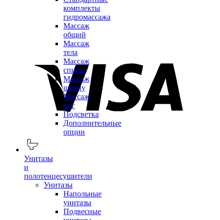
комплекты
гидромассажа
Массаж
общий
Массаж
тела
Массаж
спины
Массаж
шиацу
Массаж
ног
Подсветка
Дополнительные
опции
Унитазы
и
полотенцесушители
Унитазы
Напольные
унитазы
Подвесные