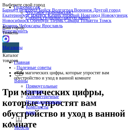
Выберите свой город
Гидромассаж
Барнаул
Белгород
Бийск
Волгоград
Воронеж
Другой город
Что такое гидромассаж?
Екатеринбург
Ижевск
Казань
Нижний Новгород
Новокузнецк
Собрать гидромассажную ванну
Новосибирск
Оренбург
Пермь
Самара
Тольятти
Томск
Тюмень
Чебоксары
Ярославль
Ваш город:
Перезвонить
Тюмень
Магазины
Каталог
товаров
Главная
-
Полезные советы
- Три магических цифры, которые упростят вам
обустройство и уход в ванной комнате
Ванны
Прямоугольные
Три магических цифры,
Угловые
Асимметричные
которые упростят вам
Отдельностоящие
Комплекты
обустройство и уход в ванной
ванн
комнате
Мебель