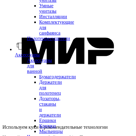
унитазы
Умные
унитазы
Инсталляции
Комплектующие
для
санфаянса
Полотенцесушители
Аксессуары
Аксессуары
для
ванной
Бумагодержатели
Держатели
для
полотенец
Дозаторы,
стаканы
и
держатели
Ершики
Крючки
Используем куки и рекомендательные технологии
Мыльницы