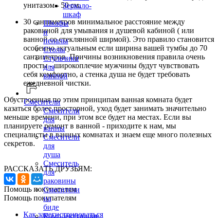
унитазом - 50 см.
Зеркало-
шкаф
30 сантиметров минимальное расстояние между
Шкафы
раковиной для умывания и душевой кабиной ( или
и
ванной со стеклянной ширмой). Это правило становится
пеналы
особенно актуальным если ширина вашей тумбы до 70
Столы
сантиметров. Причины возникновения правила очень
Стульчики
просты - широкоплечие мужчины будут чувствовать
для
себя комфортно, а стенка душа не будет требовать
ванной
ежедневной чистки.
Обустроенная по этим принципам ванная комната будет
Смесители
казаться более просторной, уход будет занимать значительно
Смесители
меньше времени, при этом все будет на местах. Если вы
для
планируете ремонт в ванной - приходите к нам, мы
ванны
специалисты в ванных комнатах и знаем еще много полезных
Смесители
секретов.
для
душа
Смеситель
РАССКАЗАТЬ ДРУЗЬЯМ:
для
раковины
Помощь покупателям
Смесители
Помощь покупателям
на
биде
Как зарегистрироваться
Комплектующие