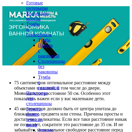
Готовые
интерьеры
Коллекции
мебели
Тумбы
и
столешницы
Тумба
Панель
с
раковиной
Столешницы
без
раковины
Тумба
с
75 сантиметров оптимальное расстояние между
раковиной
объектами в ванной, в том числе до двери.
Подстолье
Минимальное расстояние 50 см. Особенно этот
для
показатель важен если у вас маленькие дети.
столешницы
45 сантиметров должно быть от центра унитаза до
Зеркала,
ближайшего предмета или стены. Причины просты и
полки,
достаточно деликатны. Если все таки расстояние никак
зеркало-
не позволяет, сократите это расстояние до 35 см. И не
шкаф
забывайте, минимальное свободное расстояние перед
Зеркало