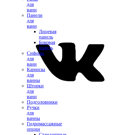
для
ванн
Панели
для
ванн
Лицевая
панель
Боковая
панель
Сифоны
для
ванн
Карнизы
для
ванны
Шторки
для
ванн
Подголовники
Ручки
для
ванны
Гидромассажные
опции
Стандартные