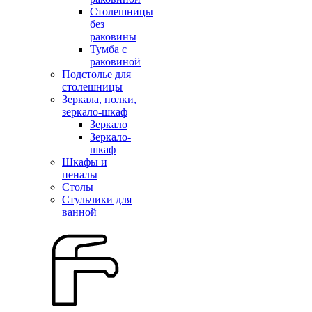
Столешницы
без
раковины
Тумба с
раковиной
Подстолье для
столешницы
Зеркала, полки,
зеркало-шкаф
Зеркало
Зеркало-
шкаф
Шкафы и
пеналы
Столы
Стульчики для
ванной