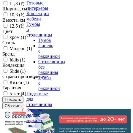
Готовые
11,3 (
1
)
интерьеры
Ширина, см
Коллекции
10,3 (
1
)
мебели
Высота, см
Тумбы
12,5 (
1
)
и
Цвет
столешницы
хром (
1
)
Тумба
Стиль
Панель
Модерн (
1
)
с
Бренд
раковиной
Iddis (
1
)
Столешницы
Коллекция
без
Slide (
1
)
раковины
Страна производитель
Тумба
Китай (
1
)
с
Гарантия
раковиной
5 лет (
1
)
Подстолье
для
столешницы
Зеркала,
полки,
зеркало-
шкаф
Зеркало