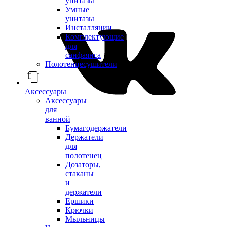
унитазы
Умные
унитазы
Инсталляции
Комплектующие
для
санфаянса
Полотенцесушители
Аксессуары
Аксессуары
для
ванной
Бумагодержатели
Держатели
для
полотенец
Дозаторы,
стаканы
и
держатели
Ершики
Крючки
Мыльницы