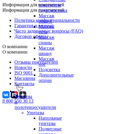
Информация для покупателей
комплекты
Информация для покупателей
гидромассажа
Массаж
Политика конфиденциальности
общий
Гарантия и возврат
Массаж
Часто задаваемые вопросы (FAQ)
тела
Договор оферты
Массаж
спины
О компании
Массаж
О компании
шиацу
Массаж
Отзывы покупателей
ног
Новости
Подсветка
ISO 9001
Дополнительные
Магазины
опции
Контакты
Унитазы
8 800 550 30 13
и
полотенцесушители
Унитазы
Напольные
унитазы
Подвесные