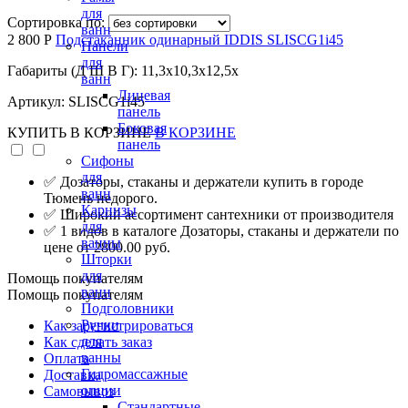
для
Сортировка по:
ванн
2 800 Р
Подстаканник одинарный IDDIS SLISCG1i45
Панели
для
Габариты (Д Ш В Г): 11,3x10,3x12,5x
ванн
Лицевая
Артикул: SLISCG1i45
панель
Боковая
КУПИТЬ
В КОРЗИНЕ
В КОРЗИНЕ
панель
Сифоны
для
✅ Дозаторы, стаканы и держатели купить в городе
ванн
Тюмень недорого.
Карнизы
✅ Широкий ассортимент сантехники от производителя
для
✅ 1 видов в каталоге Дозаторы, стаканы и держатели по
ванны
цене от 2800.00 руб.
Шторки
для
Помощь покупателям
ванн
Помощь покупателям
Подголовники
Ручки
Как зарегистрироваться
для
Как сделать заказ
ванны
Оплата
Гидромассажные
Доставка
опции
Самовывоз
Стандартные