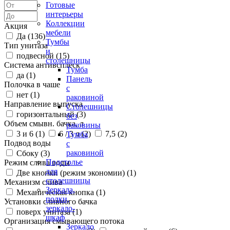
Готовые
интерьеры
Коллекции
Акция
мебели
Да (
136
)
Тумбы
Тип унитаза
и
подвесной (
15
)
столешницы
Система антивсплеск
Тумба
да (
1
)
Панель
Полочка в чаше
с
нет (
1
)
раковиной
Направление выпуска
Столешницы
горизонтальный (
3
)
без
Объем смывн. бачка, л
раковины
3 и 6 (
1
)
6 / 3 л (
2
)
7,5 (
2
)
Тумба
Подвод воды
с
раковиной
Сбоку (
3
)
Подстолье
Режим слива воды
для
Две кнопки (режим экономии) (
1
)
столешницы
Механизм слива
Зеркала,
Механическая кнопка (
1
)
полки,
Установки сливного бачка
зеркало-
поверх унитаза (
1
)
шкаф
Организация смывающего потока
Зеркало