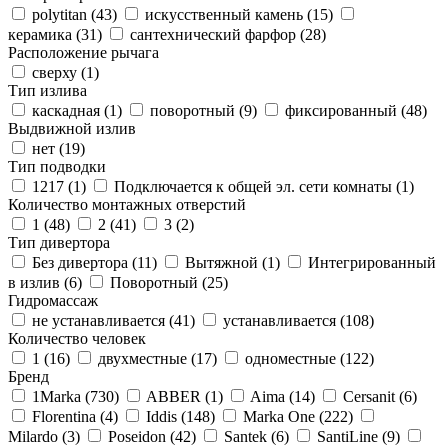
polytitan (
43
)
искусственный камень (
15
)
керамика (
31
)
сантехнический фарфор (
28
)
Расположение рычага
сверху (
1
)
Тип излива
каскадная (
1
)
поворотный (
9
)
фиксированный (
48
)
Выдвижной излив
нет (
19
)
Тип подводки
1217 (
1
)
Подключается к общей эл. сети комнаты (
1
)
Количество монтажных отверстий
1 (
48
)
2 (
41
)
3 (
2
)
Тип дивертора
Без дивертора (
11
)
Вытяжной (
1
)
Интегрированный
в излив (
6
)
Поворотный (
25
)
Гидромассаж
не устанавливается (
41
)
устанавливается (
108
)
Количество человек
1 (
16
)
двухместные (
17
)
одноместные (
122
)
Бренд
1Marka (
730
)
ABBER (
1
)
Aima (
14
)
Cersanit (
6
)
Florentina (
4
)
Iddis (
148
)
Marka One (
222
)
Milardo (
3
)
Poseidon (
42
)
Santek (
6
)
SantiLine (
9
)