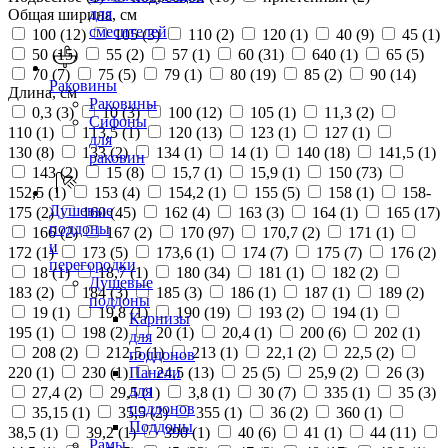
для
Общая ширина, см
смесителей
100 (
12
)
105 (
3
)
110 (
2
)
120 (
1
)
40 (
9
)
45 (
1
)
50 (
15
)
55 (
2
)
57 (
1
)
60 (
31
)
640 (
1
)
65 (
5
)
70 (
7
)
75 (
5
)
79 (
1
)
80 (
19
)
85 (
2
)
90 (
14
)
Раковины
Длина, см
Раковины
0,3 (
3
)
10 (
3
)
100 (
12
)
105 (
1
)
11,3 (
2
)
Сифоны
110 (
1
)
113,5 (
1
)
120 (
13
)
123 (
1
)
127 (
1
)
для
130 (
8
)
133 (
2
)
134 (
1
)
14 (
1
)
140 (
18
)
141,5 (
1
)
раковин
143 (
2
)
15 (
8
)
15,7 (
1
)
15,9 (
1
)
150 (
73
)
152,5 (
1
)
153 (
4
)
154,2 (
1
)
155 (
5
)
158 (
1
)
158-
Душевые
175 (
2
)
160 (
45
)
162 (
4
)
163 (
3
)
164 (
1
)
165 (
17
)
поддоны
166 (
2
)
167 (
2
)
170 (
97
)
170,7 (
2
)
171 (
1
)
и
172 (
1
)
173 (
5
)
173,6 (
1
)
174 (
7
)
175 (
7
)
176 (
2
)
перегородки
18 (
1
)
18,7 (
1
)
180 (
34
)
181 (
1
)
182 (
2
)
Душевые
183 (
2
)
184 (
3
)
185 (
3
)
186 (
1
)
187 (
1
)
189 (
2
)
поддоны
19 (
1
)
19,8 (
1
)
190 (
19
)
193 (
2
)
194 (
1
)
Карнизы
195 (
1
)
198 (
2
)
20 (
1
)
20,4 (
1
)
200 (
6
)
202 (
1
)
для
208 (
2
)
212,5 (
1
)
213 (
1
)
22,1 (
2
)
22,5 (
2
)
поддонов
220 (
1
)
230 (
1
)
24,5 (
13
)
25 (
5
)
25,9 (
2
)
26 (
3
)
Панели
для
27,4 (
2
)
29,5 (
1
)
3,8 (
1
)
30 (
7
)
335 (
1
)
35 (
3
)
поддонов
35,15 (
1
)
35,5 (
2
)
355 (
1
)
36 (
2
)
360 (
1
)
Поддоны
38,5 (
1
)
39,2 (
1
)
390 (
1
)
40 (
6
)
41 (
1
)
44 (
11
)
Рамы