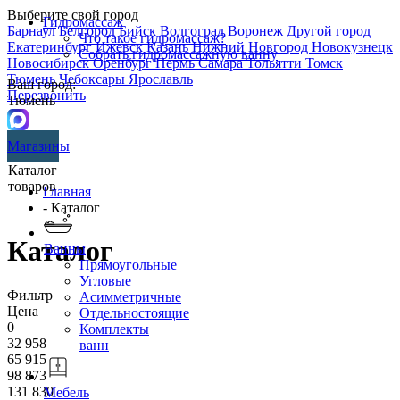
Выберите свой город
Гидромассаж
Барнаул
Белгород
Бийск
Волгоград
Воронеж
Другой город
Что такое гидромассаж?
Екатеринбург
Ижевск
Казань
Нижний Новгород
Новокузнецк
Собрать гидромассажную ванну
Новосибирск
Оренбург
Пермь
Самара
Тольятти
Томск
Тюмень
Чебоксары
Ярославль
Ваш город:
Перезвонить
Тюмень
Магазины
Каталог
товаров
Главная
- Каталог
Каталог
Ванны
Прямоугольные
Угловые
Фильтр
Асимметричные
Цена
Отдельностоящие
0
Комплекты
32 958
ванн
65 915
98 873
131 830
Мебель