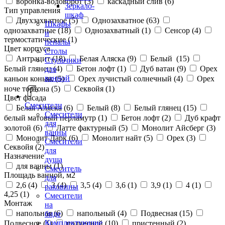
воронка-водоворот (
3
)
каскадный слив (
6
)
Зеркало-
Тип управления
шкаф
Двухзахватное (
5
)
Однозахватное (
63
)
Шкафы
однозахватные (
18
)
Однозахватный (
1
)
Сенсор (
4
)
и
термостатические (
1
)
пеналы
Цвет корпуса
Столы
Антрацит (
18
)
Белая Аляска (
9
)
Белый (
15
)
Стульчики
Белый глянец (
4
)
Бетон лофт (
1
)
Дуб ватан (
9
)
Орех
для
ванной
каньон коньяк (
5
)
Орех лучистый солнечный (
4
)
Орех
ноче тортона (
5
)
Секвойя (
1
)
Цвет фасада
Смесители
Белая Аляска (
6
)
Белый (
8
)
Белый глянец (
15
)
Смесители
белый матовый перламутр (
1
)
Бетон лофт (
2
)
Дуб крафт
для
золотой (
6
)
Латте фактурный (
5
)
Монолит Айсберг (
3
)
ванны
Монолит Дарк (
6
)
Монолит найт (
5
)
Орех (
3
)
Смесители
Секвойя (
2
)
для
Назначение
душа
для ванны (
1
)
Смеситель
Площадь ванной, м2
для
2,6 (
4
)
3 (
4
)
3,5 (
4
)
3,6 (
1
)
3,9 (
1
)
4 (
1
)
раковины
4,25 (
1
)
Смесители
Монтаж
на
напольная (
6
)
напольный (
4
)
Подвесная (
15
)
биде
Комплектующие
Подвесное (
1
)
подвесной (
10
)
пристенный (
2
)