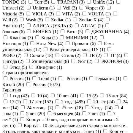
TONDO (
3
)
Torr (
5
)
TRAPANI (
3
)
Unifix (
12
)
Unisteel (
2
)
Uniterm (
1
)
Veil (
3
)
Vesper (
3
)
Victoria (
5
)
VIOLA (
3
)
VITA (
2
)
VOLTA (
1
)
Wall (
2
)
Wash (
5
)
Zodiac (
1
)
Zodiac X (
4
)
Аванти (
1
)
АЛИСА ДУБЛЬ (
3
)
АТЛАС (
2
)
боковая (
6
)
БЬЯНКА (
1
)
Вита (
5
)
ДЖУЛИАННА (
4
)
Классик (
3
)
Кода (
1
)
МИНИМИ (
12
)
Ноктюрн (
1
)
Нота New (
4
)
Прованс (
6
)
Рама
универсальная (
12
)
Рама универсальная ПУ (
1
)
РЕВО (
7
)
Соната (
18
)
Стиль (
2
)
ТR (
2
)
ТГ (
4
)
Тигода (
2
)
Универсальная (
8
)
Уют (
2
)
ЭКОНОМ (
3
)
Этюд (
5
)
Юнификс (
1
)
Страна производитель
Россия (
1
)
Trend (
1
)
Россия (
1
)
Германия (
1
)
Китай (
20
)
Россия (
1073
)
Гарантия
1 год (
42
)
10 (
4
)
10 лет (
41
)
15 (
2
)
15 лет (
84
)
17 (
1
)
17 лет (
152
)
2 года (
485
)
20 лет (
24
)
24
мес (
14
)
24 месяца (
7
)
25 лет (
18
)
3 года (
24
)
4
года (
1
)
5 лет (
20
)
6 месяцев (
4
)
7 лет (
1
)
7
лет* (
1
)
Корпус - 10 лет, водозапорные механизмы - 5
лет (
5
)
Корпус - 10 лет, душевые аксессуары в комплекте -
3 года, излив, картриджи и кранбуксы - 5 лет (
1
)
Корпус -