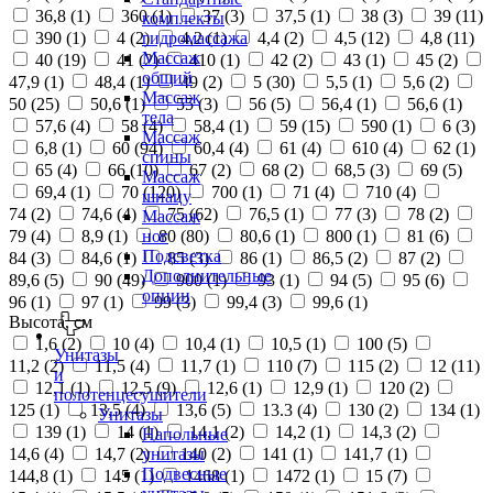
36,8 (
1
)
360 (
1
)
37 (
3
)
37,5 (
1
)
38 (
3
)
39 (
11
)
комплекты
390 (
1
)
4 (
2
)
4,2 (
1
)
4,4 (
2
)
4,5 (
12
)
4,8 (
11
)
гидромассажа
Массаж
40 (
19
)
41 (
2
)
410 (
1
)
42 (
2
)
43 (
1
)
45 (
2
)
общий
47,9 (
1
)
48,4 (
1
)
49 (
2
)
5 (
30
)
5,5 (
1
)
5,6 (
2
)
Массаж
50 (
25
)
50,6 (
1
)
55 (
3
)
56 (
5
)
56,4 (
1
)
56,6 (
1
)
тела
57,6 (
4
)
58 (
4
)
58,4 (
1
)
59 (
15
)
590 (
1
)
6 (
3
)
Массаж
6,8 (
1
)
60 (
94
)
60,4 (
4
)
61 (
4
)
610 (
4
)
62 (
1
)
спины
65 (
4
)
66 (
10
)
67 (
2
)
68 (
2
)
68,5 (
3
)
69 (
5
)
Массаж
69,4 (
1
)
70 (
120
)
700 (
1
)
71 (
4
)
710 (
4
)
шиацу
74 (
2
)
74,6 (
4
)
75 (
62
)
76,5 (
1
)
77 (
3
)
78 (
2
)
Массаж
79 (
4
)
8,9 (
1
)
80 (
80
)
80,6 (
1
)
800 (
1
)
81 (
6
)
ног
Подсветка
84 (
3
)
84,6 (
1
)
85 (
3
)
86 (
1
)
86,5 (
2
)
87 (
2
)
Дополнительные
89,6 (
5
)
90 (
49
)
900 (
1
)
93 (
1
)
94 (
5
)
95 (
6
)
опции
96 (
1
)
97 (
1
)
99 (
3
)
99,4 (
3
)
99,6 (
1
)
Высота, см
1,6 (
2
)
10 (
4
)
10,4 (
1
)
10,5 (
1
)
100 (
5
)
Унитазы
11,2 (
2
)
11,5 (
4
)
11,7 (
1
)
110 (
7
)
115 (
2
)
12 (
11
)
и
12,1 (
1
)
12,5 (
9
)
12,6 (
1
)
12,9 (
1
)
120 (
2
)
полотенцесушители
125 (
1
)
13,5 (
4
)
13,6 (
5
)
13.3 (
4
)
130 (
2
)
134 (
1
)
Унитазы
139 (
1
)
14 (
1
)
14,1 (
2
)
14,2 (
1
)
14,3 (
2
)
Напольные
14,6 (
4
)
14,7 (
2
)
140 (
2
)
141 (
1
)
141,7 (
1
)
унитазы
Подвесные
144,8 (
1
)
145 (
1
)
1468 (
1
)
1472 (
1
)
15 (
7
)