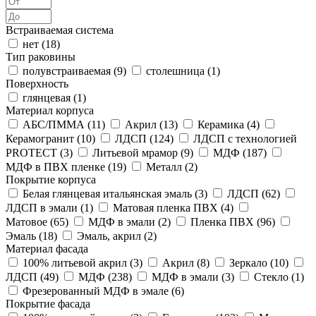
Встраиваемая система
нет (
18
)
Тип раковины
полувстраиваемая (
9
)
столешница (
1
)
Поверхность
глянцевая (
1
)
Материал корпуса
АБС/ПММА (
11
)
Акрил (
13
)
Керамика (
4
)
Керамогранит (
10
)
ЛДСП (
124
)
ЛДСП с технологией
PROTECT (
3
)
Литьевой мрамор (
9
)
МДФ (
187
)
МДФ в ПВХ пленке (
19
)
Металл (
2
)
Покрытие корпуса
Белая глянцевая итальянская эмаль (
3
)
ЛДСП (
62
)
ЛДСП в эмали (
1
)
Матовая пленка ПВХ (
4
)
Матовое (
65
)
МДФ в эмали (
2
)
Пленка ПВХ (
96
)
Эмаль (
18
)
Эмаль, акрил (
2
)
Материал фасада
100% литьевой акрил (
3
)
Акрил (
8
)
Зеркало (
10
)
ЛДСП (
49
)
МДФ (
238
)
МДФ в эмали (
3
)
Стекло (
1
)
Фрезерованный МДФ в эмале (
6
)
Покрытие фасада