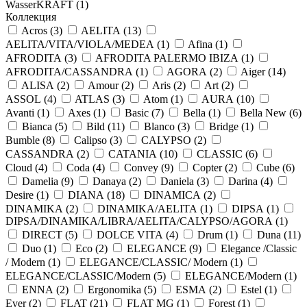
WasserKRAFT (
1
)
Коллекция
Acros (
3
)
AELITA (
13
)
AELITA/VITA/VIOLA/MEDEA (
1
)
Afina (
1
)
AFRODITA (
3
)
AFRODITA PALERMO IBIZA (
1
)
AFRODITA/CASSANDRA (
1
)
AGORA (
2
)
Aiger (
14
)
ALISA (
2
)
Amour (
2
)
Aris (
2
)
Art (
2
)
ASSOL (
4
)
ATLAS (
3
)
Atom (
1
)
AURA (
10
)
Avanti (
1
)
Axes (
1
)
Basic (
7
)
Bella (
1
)
Bella New (
6
)
Bianca (
5
)
Bild (
11
)
Blanco (
3
)
Bridge (
1
)
Bumble (
8
)
Calipso (
3
)
CALYPSO (
2
)
CASSANDRA (
2
)
CATANIA (
10
)
CLASSIC (
6
)
Cloud (
4
)
Coda (
4
)
Convey (
9
)
Copter (
2
)
Cube (
6
)
Damelia (
9
)
Danaya (
2
)
Daniela (
3
)
Darina (
4
)
Desire (
1
)
DIANA (
18
)
DINAMICA (
2
)
DINAMIKA (
2
)
DINAMIKA/AELITA (
1
)
DIPSA (
1
)
DIPSA/DINAMIKA/LIBRA/AELITA/CALYPSO/AGORA (
1
)
DIRECT (
5
)
DOLCE VITA (
4
)
Drum (
1
)
Duna (
11
)
Duo (
1
)
Eco (
2
)
ELEGANCE (
9
)
Elegance /Classic
/ Modern (
1
)
ELEGANCE/CLASSIC/ Modern (
1
)
ELEGANCE/CLASSIC/Modern (
5
)
ELEGANCE/Modern (
1
)
ENNA (
2
)
Ergonomika (
5
)
ESMA (
2
)
Estel (
1
)
Ever (
2
)
FLAT (
21
)
FLAT MG (
1
)
Forest (
1
)