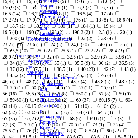
унитазы
15,4 (
1
)
15,5 (
4
)
15,9 (
5
)
150 (
1
)
151,6 (
3
)
Умные
156,9 (
3
)
159,1 (
1
)
16 (
1
)
16,2 (
2
)
16,35 (
1
)
унитазы
16,5 (
14
)
16,7 (
4
)
16,8 (
1
)
16.5 (
4
)
17 (
4
)
Инсталляции
17,2 (
3
)
17,9 (
7
)
170 (
4
)
176 (
1
)
18 (
8
)
18,6 (
4
)
Комплектующие
18,7 (
2
)
18,9 (
3
)
180 (
1
)
184 (
1
)
19 (
4
)
для
19,5 (
4
)
190 (
7
)
198 (
2
)
198,2 (
2
)
2,3 (
1
)
20 (
1
)
санфаянса
200 (
1
)
21,3 (
1
)
21,7 (
1
)
22 (
2
)
23 (
4
)
Полотенцесушители
23,2 (
1
)
23,6 (
1
)
24 (
5
)
24,6 (
20
)
240 (
5
)
25 (
1
)
25,5 (
20
)
25,9 (
2
)
25.5 (
1
)
27,2 (
2
)
28,4 (
3
)
Аксессуары
28,9 (
2
)
30 (
4
)
32 (
4
)
32,5 (
1
)
32,9 (
3
)
33,6 (
1
)
Аксессуары
34 (
1
)
34,5 (
1
)
35 (
1
)
35,5 (
9
)
36 (
2
)
36,5 (
3
)
для
37 (
12
)
37,5 (
1
)
38,5 (
1
)
40 (
23
)
42 (
7
)
43 (
1
)
ванной
43,2 (
2
)
44 (
11
)
45 (
2
)
45,3 (
4
)
46 (
4
)
Бумагодержатели
46,5 (
1
)
48 (
5
)
48,1 (
1
)
48,7 (
4
)
48,8 (
5
)
48.7 (
2
)
Держатели
5,5 (
1
)
50 (
30
)
54,5 (
1
)
55 (
11
)
55,0 (
1
)
для
56 (
16
)
56,5 (
78
)
56.5 (
8
)
560 (
1
)
57 (
8
)
59 (
9
)
полотенец
Дозаторы,
59-60 (
1
)
6 (
2
)
6,9 (
2
)
60 (
37
)
60,15 (
7
)
60-
стаканы
63 (
14
)
60.15 (
3
)
600 (
1
)
61 (
10
)
61-64 (
2
)
и
62 (
32
)
62-65 (
19
)
63 (
55
)
64 (
7
)
64,5 (
1
)
держатели
65 (
35
)
65,2 (
2
)
67 (
2
)
68 (
6
)
69,6 (
1
)
7 (
3
)
Ершики
7,2 (
3
)
7,5 (
1
)
70 (
10
)
70.5 (
1
)
73 (
1
)
75 (
4
)
Крючки
75,5 (
1
)
76 (
1
)
77 (
2
)
8 (
3
)
8,5 (
4
)
80 (
22
)
Мыльницы
81 (
4
)
81,5 (
1
)
82 (
8
)
83,6 (
7
)
83,61 (
1
)
84,5 (
1
)