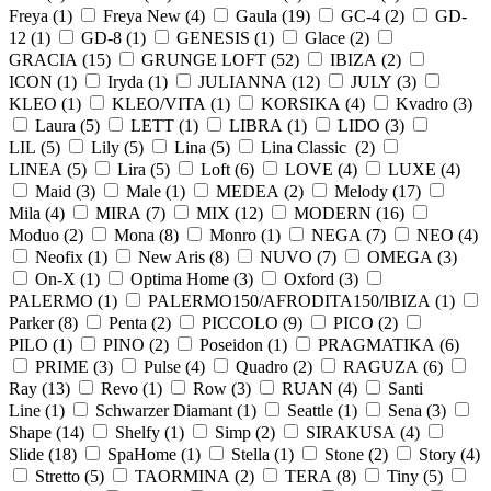
Freya (
1
)
Freya New (
4
)
Gaula (
19
)
GC-4 (
2
)
GD-
12 (
1
)
GD-8 (
1
)
GENESIS (
1
)
Glace (
2
)
GRACIA (
15
)
GRUNGE LOFT (
52
)
IBIZA (
2
)
ICON (
1
)
Iryda (
1
)
JULIANNA (
12
)
JULY (
3
)
KLEO (
1
)
KLEO/VITA (
1
)
KORSIKA (
4
)
Kvadro (
3
)
Laura (
5
)
LETT (
1
)
LIBRA (
1
)
LIDO (
3
)
LIL (
5
)
Lily (
5
)
Lina (
5
)
Lina Classic (
2
)
LINEA (
5
)
Lira (
5
)
Loft (
6
)
LOVE (
4
)
LUXE (
4
)
Maid (
3
)
Male (
1
)
MEDEA (
2
)
Melody (
17
)
Mila (
4
)
MIRA (
7
)
MIX (
12
)
MODERN (
16
)
Moduo (
2
)
Mona (
8
)
Monro (
1
)
NEGA (
7
)
NEO (
4
)
Neofix (
1
)
New Aris (
8
)
NUVO (
7
)
OMEGA (
3
)
On-X (
1
)
Optima Home (
3
)
Oxford (
3
)
PALERMO (
1
)
PALERMO150/AFRODITA150/IBIZA (
1
)
Parker (
8
)
Penta (
2
)
PICCOLO (
9
)
PICO (
2
)
PILO (
1
)
PINO (
2
)
Poseidon (
1
)
PRAGMATIKA (
6
)
PRIME (
3
)
Pulse (
4
)
Quadro (
2
)
RAGUZA (
6
)
Ray (
13
)
Revo (
1
)
Row (
3
)
RUAN (
4
)
Santi
Line (
1
)
Schwarzer Diamant (
1
)
Seattle (
1
)
Sena (
3
)
Shape (
14
)
Shelfy (
1
)
Simp (
2
)
SIRAKUSA (
4
)
Slide (
18
)
SpaHome (
1
)
Stella (
1
)
Stone (
2
)
Story (
4
)
Stretto (
5
)
TAORMINA (
2
)
TERA (
8
)
Tiny (
5
)