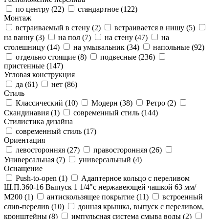
по центру (
22
)
стандартное (
122
)
Монтаж
встраиваемый в стену (
2
)
встраивается в нишу (
5
)
на ванну (
3
)
на пол (
7
)
на стену (
47
)
на
столешницу (
14
)
на умывальник (
34
)
напольные (
92
)
отдельно стоящие (
8
)
подвесные (
236
)
пристенные (
147
)
Угловая конструкция
да (
61
)
нет (
86
)
Стиль
Классический (
10
)
Модерн (
38
)
Ретро (
2
)
Скандинавия (
1
)
современный стиль (
144
)
Стилистика дизайна
современный стиль (
17
)
Ориентация
левосторонняя (
27
)
правосторонняя (
26
)
Универсальная (
7
)
универсальный (
4
)
Оснащение
Push-to-open (
1
)
Адаптерное кольцо с переливом
Ш.П.360-16 Выпуск 1 1/4"с нержавеющей чашкой 63 мм/
М200 (
1
)
антискользящее покрытие (
11
)
встроенный
слив-перелив (
10
)
донная крышка, выпуск с переливом,
кронштейны (
8
)
импульсная система смыва воды (
2
)