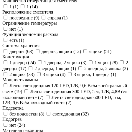
Количество отверстий для смесителя
1 (
1
)
1 (
14
)
Расположение смесителя
посередине (
9
)
справа (
1
)
Ограничение температуры
нет (
1
)
Функция экономии расхода
есть (
1
)
Система хранения
дверцы (
68
)
дверцы, ящики (
12
)
ящики (
51
)
Конструкция
1 дверца (
24
)
1 дверца, 2 ящика (
3
)
1 ящик (
28
)
2
дверцы (
17
)
2 дверцы, 1 ящик (
1
)
2 дверцы, 2 ящика (
2
)
2 ящика (
33
)
3 ящика (
4
)
3 ящика, 1 дверца (
1
)
Мощность лампы
Лента светодиодная 120 LED,12В, 9,6 Вт\м «нейтральный
свет» (
19
)
Лента светодиодная 300 LED, 5 м, 12В, 4,8Вт\м
«холодный свет» (
7
)
Лента светодиодная 600 LED, 5 м,
12В, 9,6 Вт\м «холодный свет» (
2
)
Подсветка
без подсветки (
8
)
светодиодная (
32
)
Подогрев
нет (
24
)
Материал раковины