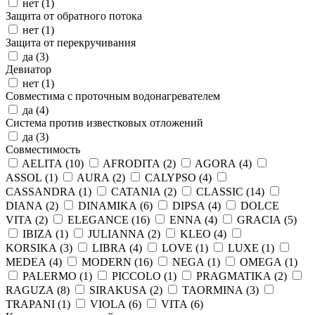
нет (
1
)
Защита от обратного потока
нет (
1
)
Защита от перекручивания
да (
3
)
Девиатор
нет (
1
)
Совместима с проточным водонагревателем
да (
4
)
Система против известковых отложений
да (
3
)
Совместимость
AELITA (
10
)
AFRODITA (
2
)
AGORA (
4
)
ASSOL (
1
)
AURA (
2
)
CALYPSO (
4
)
CASSANDRA (
1
)
CATANIA (
2
)
CLASSIC (
14
)
DIANA (
2
)
DINAMIKA (
6
)
DIPSA (
4
)
DOLCE
VITA (
2
)
ELEGANCE (
16
)
ENNA (
4
)
GRACIA (
5
)
IBIZA (
1
)
JULIANNA (
2
)
KLEO (
4
)
KORSIKA (
3
)
LIBRA (
4
)
LOVE (
1
)
LUXE (
1
)
MEDEA (
4
)
MODERN (
16
)
NEGA (
1
)
OMEGA (
1
)
PALERMO (
1
)
PICCOLO (
1
)
PRAGMATIKA (
2
)
RAGUZA (
8
)
SIRAKUSA (
2
)
TAORMINA (
3
)
TRAPANI (
1
)
VIOLA (
6
)
VITA (
6
)