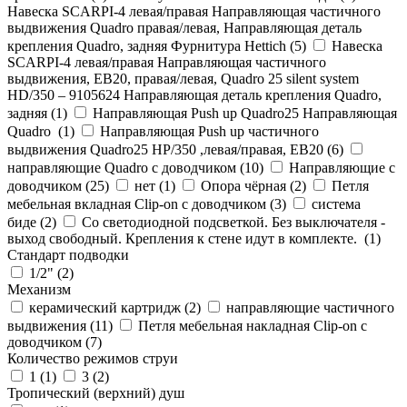
Навеска SCARPI-4 левая/правая Направляющая частичного
выдвижения Quadro правая/левая, Направляющая деталь
крепления Quadro, задняя Фурнитура Hettich (
5
)
Навеска
SCARPI-4 левая/правая Направляющая частичного
выдвижения, ЕВ20, правая/левая, Quadro 25 silent system
HD/350 – 9105624 Направляющая деталь крепления Quadro,
задняя (
1
)
Направляющая Push up Quadro25 Направляющая
Quadro (
1
)
Направляющая Push up частичного
выдвижения Quadro25 НР/350 ,левая/правая, ЕВ20 (
6
)
направляющие Quadro с доводчиком (
10
)
Направляющие с
доводчиком (
25
)
нет (
1
)
Опора чёрная (
2
)
Петля
мебельная вкладная Clip-on с доводчиком (
3
)
система
биде (
2
)
Со светодиодной подсветкой. Без выключателя -
выход свободный. Крепления к стене идут в комплекте. (
1
)
Стандарт подводки
1/2" (
2
)
Механизм
керамический картридж (
2
)
направляющие частичного
выдвижения (
11
)
Петля мебельная накладная Clip-on с
доводчиком (
7
)
Количество режимов струи
1 (
1
)
3 (
2
)
Тропический (верхний) душ