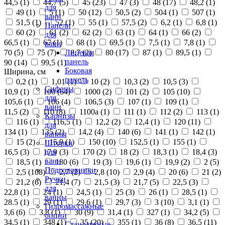
44,5 (
1
)
44,7 (
5
)
45 (
23
)
47 (
3
)
48 (
17
)
48,2 (
1
)
для
49 (
1
)
5 (
1
)
50 (
12
)
50,5 (
2
)
504 (
1
)
507 (
1
)
ванн
51,5 (
1
)
52 (
1
)
55 (
1
)
57,5 (
2
)
6,2 (
1
)
6,8 (
1
)
Панели
60 (
2
)
61 (
2
)
62 (
2
)
63 (
1
)
64 (
1
)
66 (
2
)
для
66,5 (
1
)
67 (
1
)
68 (
1
)
69,5 (
1
)
7,5 (
1
)
7,8 (
1
)
ванн
70 (
5
)
75 (
7
)
8,7 (
2
)
80 (
17
)
87 (
1
)
89,5 (
1
)
Лицевая
панель
90 (
14
)
99,5 (
1
)
Боковая
Ширина, см
панель
0,2 (
1
)
1,01 (
1
)
10 (
2
)
10,3 (
2
)
10,5 (
3
)
Сифоны
10,9 (
1
)
100 (
64
)
1000 (
2
)
101 (
2
)
105 (
10
)
для
105,6 (
1
)
106 (
4
)
106,5 (
3
)
107 (
1
)
109 (
1
)
ванн
11,5 (
2
)
110 (
8
)
1100а (
1
)
111 (
1
)
112 (
2
)
113 (
1
)
Карнизы
116 (
1
)
116,5 (
1
)
12,2 (
2
)
12,4 (
1
)
120 (
11
)
для
134 (
1
)
135 (
2
)
14,2 (
4
)
140 (
6
)
141 (
1
)
142 (
1
)
ванны
15 (
2
)
15,9 (
1
)
150 (
10
)
152,5 (
1
)
155 (
1
)
Шторки
16,5 (
3
)
17,9 (
3
)
170 (
2
)
18 (
2
)
18,3 (
1
)
18,4 (
3
)
для
ванн
18,5 (
1
)
180 (
6
)
19 (
3
)
19,6 (
1
)
19,9 (
2
)
2 (
5
)
Подголовники
2,5 (
108
)
2,7 (
2
)
2,8 (
10
)
2,9 (
4
)
20 (
6
)
21 (
2
)
Ручки
21,2 (
6
)
21,4 (
7
)
21,5 (
3
)
21,7 (
5
)
22,5 (
3
)
для
22,8 (
1
)
24 (
1
)
24,5 (
1
)
25 (
3
)
26 (
1
)
28,5 (
1
)
ванны
28.5 (
1
)
29 (
1
)
29,6 (
1
)
29,7 (
3
)
3 (
10
)
3,1 (
1
)
Гидромассажные
3,6 (
6
)
3,8 (
1
)
30 (
9
)
31,4 (
1
)
327 (
1
)
34,2 (
5
)
опции
34,5 (
1
)
348 (
1
)
35 (
20
)
355 (
1
)
36 (
8
)
36,5 (
11
)
Стандартные