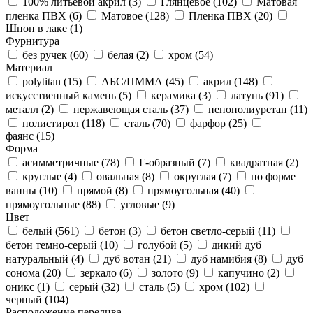
100% литьевой акрил (
3
)
Глянцевое (
102
)
Матовая
пленка ПВХ (
6
)
Матовое (
128
)
Пленка ПВХ (
20
)
Шпон в лаке (
1
)
Фурнитура
без ручек (
60
)
белая (
2
)
хром (
54
)
Материал
polytitan (
15
)
АБС/ПММА (
45
)
акрил (
148
)
искусственный камень (
5
)
керамика (
3
)
латунь (
91
)
металл (
2
)
нержавеющая сталь (
37
)
пенополиуретан (
11
)
полистирол (
118
)
сталь (
70
)
фарфор (
25
)
фаянс (
15
)
Форма
асимметричные (
78
)
Г-образный (
7
)
квадратная (
2
)
круглые (
4
)
овальная (
8
)
округлая (
7
)
по форме
ванны (
10
)
прямой (
8
)
прямоугольная (
40
)
прямоугольные (
88
)
угловые (
9
)
Цвет
белый (
561
)
бетон (
3
)
бетон светло-серый (
11
)
бетон темно-серый (
10
)
голубой (
5
)
дикий дуб
натуральный (
4
)
дуб вотан (
21
)
дуб намибия (
8
)
дуб
сонома (
20
)
зеркало (
6
)
золото (
9
)
капучино (
2
)
оникс (
1
)
серый (
32
)
сталь (
5
)
хром (
102
)
черный (
104
)
Расположение перелива