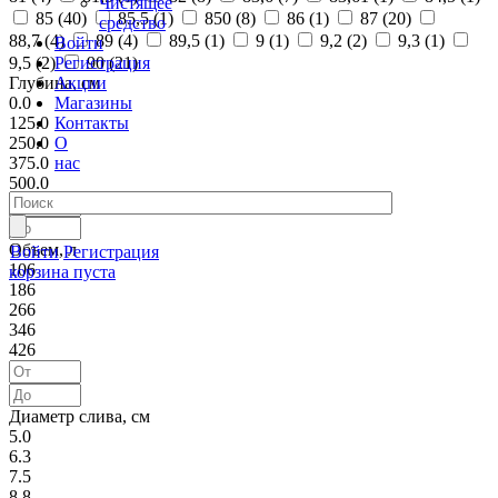
Чистящее
85 (
40
)
85,5 (
1
)
850 (
8
)
86 (
1
)
87 (
20
)
средство
88,7 (
4
)
89 (
4
)
89,5 (
1
)
9 (
1
)
9,2 (
2
)
9,3 (
1
)
Войти
Регистрация
9,5 (
2
)
90 (
21
)
Акции
Глубина, см
Магазины
0.0
Контакты
125.0
О
250.0
нас
375.0
500.0
Объем, л
Войти
Регистрация
106
корзина пуста
186
266
346
426
Диаметр слива, см
5.0
6.3
7.5
8.8