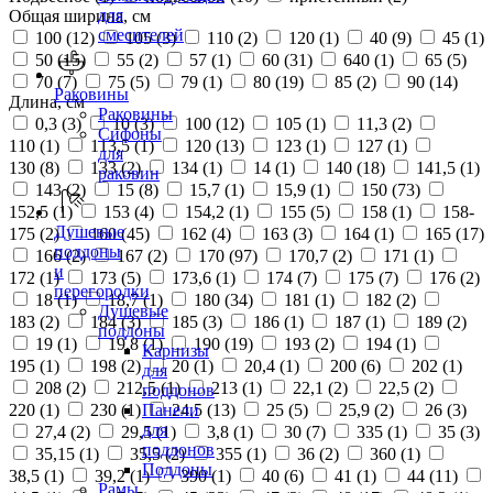
для
Общая ширина, см
смесителей
100 (
12
)
105 (
3
)
110 (
2
)
120 (
1
)
40 (
9
)
45 (
1
)
50 (
15
)
55 (
2
)
57 (
1
)
60 (
31
)
640 (
1
)
65 (
5
)
70 (
7
)
75 (
5
)
79 (
1
)
80 (
19
)
85 (
2
)
90 (
14
)
Раковины
Длина, см
Раковины
0,3 (
3
)
10 (
3
)
100 (
12
)
105 (
1
)
11,3 (
2
)
Сифоны
110 (
1
)
113,5 (
1
)
120 (
13
)
123 (
1
)
127 (
1
)
для
130 (
8
)
133 (
2
)
134 (
1
)
14 (
1
)
140 (
18
)
141,5 (
1
)
раковин
143 (
2
)
15 (
8
)
15,7 (
1
)
15,9 (
1
)
150 (
73
)
152,5 (
1
)
153 (
4
)
154,2 (
1
)
155 (
5
)
158 (
1
)
158-
Душевые
175 (
2
)
160 (
45
)
162 (
4
)
163 (
3
)
164 (
1
)
165 (
17
)
поддоны
166 (
2
)
167 (
2
)
170 (
97
)
170,7 (
2
)
171 (
1
)
и
172 (
1
)
173 (
5
)
173,6 (
1
)
174 (
7
)
175 (
7
)
176 (
2
)
перегородки
18 (
1
)
18,7 (
1
)
180 (
34
)
181 (
1
)
182 (
2
)
Душевые
183 (
2
)
184 (
3
)
185 (
3
)
186 (
1
)
187 (
1
)
189 (
2
)
поддоны
19 (
1
)
19,8 (
1
)
190 (
19
)
193 (
2
)
194 (
1
)
Карнизы
195 (
1
)
198 (
2
)
20 (
1
)
20,4 (
1
)
200 (
6
)
202 (
1
)
для
208 (
2
)
212,5 (
1
)
213 (
1
)
22,1 (
2
)
22,5 (
2
)
поддонов
220 (
1
)
230 (
1
)
24,5 (
13
)
25 (
5
)
25,9 (
2
)
26 (
3
)
Панели
для
27,4 (
2
)
29,5 (
1
)
3,8 (
1
)
30 (
7
)
335 (
1
)
35 (
3
)
поддонов
35,15 (
1
)
35,5 (
2
)
355 (
1
)
36 (
2
)
360 (
1
)
Поддоны
38,5 (
1
)
39,2 (
1
)
390 (
1
)
40 (
6
)
41 (
1
)
44 (
11
)
Рамы