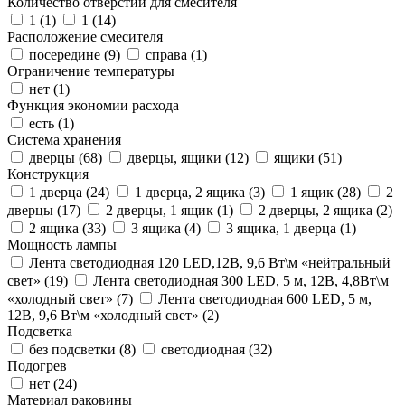
Количество отверстий для смесителя
1 (
1
)
1 (
14
)
Расположение смесителя
посередине (
9
)
справа (
1
)
Ограничение температуры
нет (
1
)
Функция экономии расхода
есть (
1
)
Система хранения
дверцы (
68
)
дверцы, ящики (
12
)
ящики (
51
)
Конструкция
1 дверца (
24
)
1 дверца, 2 ящика (
3
)
1 ящик (
28
)
2
дверцы (
17
)
2 дверцы, 1 ящик (
1
)
2 дверцы, 2 ящика (
2
)
2 ящика (
33
)
3 ящика (
4
)
3 ящика, 1 дверца (
1
)
Мощность лампы
Лента светодиодная 120 LED,12В, 9,6 Вт\м «нейтральный
свет» (
19
)
Лента светодиодная 300 LED, 5 м, 12В, 4,8Вт\м
«холодный свет» (
7
)
Лента светодиодная 600 LED, 5 м,
12В, 9,6 Вт\м «холодный свет» (
2
)
Подсветка
без подсветки (
8
)
светодиодная (
32
)
Подогрев
нет (
24
)
Материал раковины