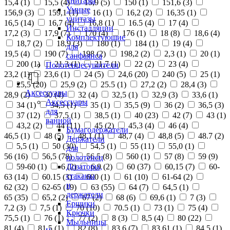
унитазы
15,4 (
1
)
15,5 (
4
)
15,9 (
5
)
150 (
1
)
151,6 (
3
)
Умные
156,9 (
3
)
159,1 (
1
)
16 (
1
)
16,2 (
2
)
16,35 (
1
)
унитазы
16,5 (
14
)
16,7 (
4
)
16,8 (
1
)
16.5 (
4
)
17 (
4
)
Инсталляции
17,2 (
3
)
17,9 (
7
)
170 (
4
)
176 (
1
)
18 (
8
)
18,6 (
4
)
Комплектующие
18,7 (
2
)
18,9 (
3
)
180 (
1
)
184 (
1
)
19 (
4
)
для
19,5 (
4
)
190 (
7
)
198 (
2
)
198,2 (
2
)
2,3 (
1
)
20 (
1
)
санфаянса
200 (
1
)
21,3 (
1
)
21,7 (
1
)
22 (
2
)
23 (
4
)
Полотенцесушители
23,2 (
1
)
23,6 (
1
)
24 (
5
)
24,6 (
20
)
240 (
5
)
25 (
1
)
25,5 (
20
)
25,9 (
2
)
25.5 (
1
)
27,2 (
2
)
28,4 (
3
)
Аксессуары
28,9 (
2
)
30 (
4
)
32 (
4
)
32,5 (
1
)
32,9 (
3
)
33,6 (
1
)
Аксессуары
34 (
1
)
34,5 (
1
)
35 (
1
)
35,5 (
9
)
36 (
2
)
36,5 (
3
)
для
37 (
12
)
37,5 (
1
)
38,5 (
1
)
40 (
23
)
42 (
7
)
43 (
1
)
ванной
43,2 (
2
)
44 (
11
)
45 (
2
)
45,3 (
4
)
46 (
4
)
Бумагодержатели
46,5 (
1
)
48 (
5
)
48,1 (
1
)
48,7 (
4
)
48,8 (
5
)
48.7 (
2
)
Держатели
5,5 (
1
)
50 (
30
)
54,5 (
1
)
55 (
11
)
55,0 (
1
)
для
56 (
16
)
56,5 (
78
)
56.5 (
8
)
560 (
1
)
57 (
8
)
59 (
9
)
полотенец
Дозаторы,
59-60 (
1
)
6 (
2
)
6,9 (
2
)
60 (
37
)
60,15 (
7
)
60-
стаканы
63 (
14
)
60.15 (
3
)
600 (
1
)
61 (
10
)
61-64 (
2
)
и
62 (
32
)
62-65 (
19
)
63 (
55
)
64 (
7
)
64,5 (
1
)
держатели
65 (
35
)
65,2 (
2
)
67 (
2
)
68 (
6
)
69,6 (
1
)
7 (
3
)
Ершики
7,2 (
3
)
7,5 (
1
)
70 (
10
)
70.5 (
1
)
73 (
1
)
75 (
4
)
Крючки
75,5 (
1
)
76 (
1
)
77 (
2
)
8 (
3
)
8,5 (
4
)
80 (
22
)
Мыльницы
81 (
4
)
81,5 (
1
)
82 (
8
)
83,6 (
7
)
83,61 (
1
)
84,5 (
1
)