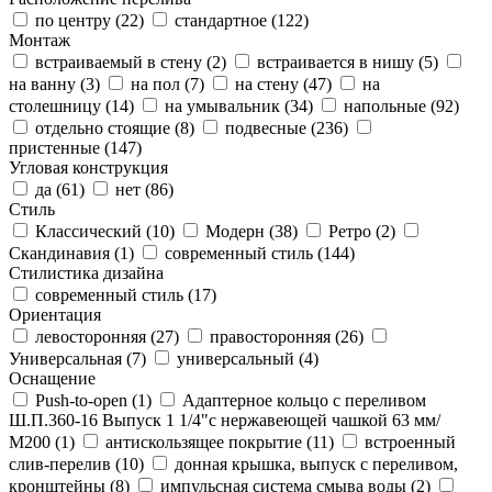
по центру (
22
)
стандартное (
122
)
Монтаж
встраиваемый в стену (
2
)
встраивается в нишу (
5
)
на ванну (
3
)
на пол (
7
)
на стену (
47
)
на
столешницу (
14
)
на умывальник (
34
)
напольные (
92
)
отдельно стоящие (
8
)
подвесные (
236
)
пристенные (
147
)
Угловая конструкция
да (
61
)
нет (
86
)
Стиль
Классический (
10
)
Модерн (
38
)
Ретро (
2
)
Скандинавия (
1
)
современный стиль (
144
)
Стилистика дизайна
современный стиль (
17
)
Ориентация
левосторонняя (
27
)
правосторонняя (
26
)
Универсальная (
7
)
универсальный (
4
)
Оснащение
Push-to-open (
1
)
Адаптерное кольцо с переливом
Ш.П.360-16 Выпуск 1 1/4"с нержавеющей чашкой 63 мм/
М200 (
1
)
антискользящее покрытие (
11
)
встроенный
слив-перелив (
10
)
донная крышка, выпуск с переливом,
кронштейны (
8
)
импульсная система смыва воды (
2
)