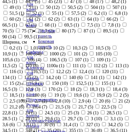
44,5 (
1
)
44,7 (
5
)
45 (
23
)
47 (
3
)
48 (
17
)
48,2 (
1
)
для
49 (
1
)
5 (
1
)
50 (
12
)
50,5 (
2
)
504 (
1
)
507 (
1
)
ванн
51,5 (
1
)
52 (
1
)
55 (
1
)
57,5 (
2
)
6,2 (
1
)
6,8 (
1
)
Панели
60 (
2
)
61 (
2
)
62 (
2
)
63 (
1
)
64 (
1
)
66 (
2
)
для
66,5 (
1
)
67 (
1
)
68 (
1
)
69,5 (
1
)
7,5 (
1
)
7,8 (
1
)
ванн
70 (
5
)
75 (
7
)
8,7 (
2
)
80 (
17
)
87 (
1
)
89,5 (
1
)
Лицевая
панель
90 (
14
)
99,5 (
1
)
Боковая
Ширина, см
панель
0,2 (
1
)
1,01 (
1
)
10 (
2
)
10,3 (
2
)
10,5 (
3
)
Сифоны
10,9 (
1
)
100 (
64
)
1000 (
2
)
101 (
2
)
105 (
10
)
для
105,6 (
1
)
106 (
4
)
106,5 (
3
)
107 (
1
)
109 (
1
)
ванн
11,5 (
2
)
110 (
8
)
1100а (
1
)
111 (
1
)
112 (
2
)
113 (
1
)
Карнизы
116 (
1
)
116,5 (
1
)
12,2 (
2
)
12,4 (
1
)
120 (
11
)
для
134 (
1
)
135 (
2
)
14,2 (
4
)
140 (
6
)
141 (
1
)
142 (
1
)
ванны
15 (
2
)
15,9 (
1
)
150 (
10
)
152,5 (
1
)
155 (
1
)
Шторки
16,5 (
3
)
17,9 (
3
)
170 (
2
)
18 (
2
)
18,3 (
1
)
18,4 (
3
)
для
ванн
18,5 (
1
)
180 (
6
)
19 (
3
)
19,6 (
1
)
19,9 (
2
)
2 (
5
)
Подголовники
2,5 (
108
)
2,7 (
2
)
2,8 (
10
)
2,9 (
4
)
20 (
6
)
21 (
2
)
Ручки
21,2 (
6
)
21,4 (
7
)
21,5 (
3
)
21,7 (
5
)
22,5 (
3
)
для
22,8 (
1
)
24 (
1
)
24,5 (
1
)
25 (
3
)
26 (
1
)
28,5 (
1
)
ванны
28.5 (
1
)
29 (
1
)
29,6 (
1
)
29,7 (
3
)
3 (
10
)
3,1 (
1
)
Гидромассажные
3,6 (
6
)
3,8 (
1
)
30 (
9
)
31,4 (
1
)
327 (
1
)
34,2 (
5
)
опции
34,5 (
1
)
348 (
1
)
35 (
20
)
355 (
1
)
36 (
8
)
36,5 (
11
)
Стандартные