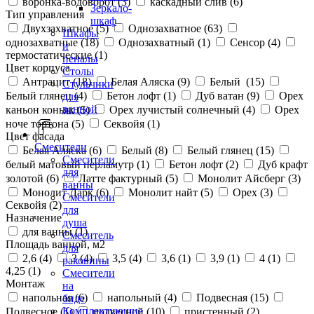
воронка-водоворот (
3
)
каскадный слив (
6
)
Зеркало-
Тип управления
шкаф
Двухзахватное (
5
)
Однозахватное (
63
)
Шкафы
однозахватные (
18
)
Однозахватный (
1
)
Сенсор (
4
)
и
термостатические (
1
)
пеналы
Цвет корпуса
Столы
Антрацит (
18
)
Белая Аляска (
9
)
Белый (
15
)
Стульчики
Белый глянец (
4
)
Бетон лофт (
1
)
Дуб ватан (
9
)
Орех
для
ванной
каньон коньяк (
5
)
Орех лучистый солнечный (
4
)
Орех
ноче тортона (
5
)
Секвойя (
1
)
Цвет фасада
Смесители
Белая Аляска (
6
)
Белый (
8
)
Белый глянец (
15
)
Смесители
белый матовый перламутр (
1
)
Бетон лофт (
2
)
Дуб крафт
для
золотой (
6
)
Латте фактурный (
5
)
Монолит Айсберг (
3
)
ванны
Монолит Дарк (
6
)
Монолит найт (
5
)
Орех (
3
)
Смесители
Секвойя (
2
)
для
Назначение
душа
для ванны (
1
)
Смеситель
Площадь ванной, м2
для
2,6 (
4
)
3 (
4
)
3,5 (
4
)
3,6 (
1
)
3,9 (
1
)
4 (
1
)
раковины
4,25 (
1
)
Смесители
Монтаж
на
напольная (
6
)
напольный (
4
)
Подвесная (
15
)
биде
Комплектующие
Подвесное (
1
)
подвесной (
10
)
пристенный (
2
)