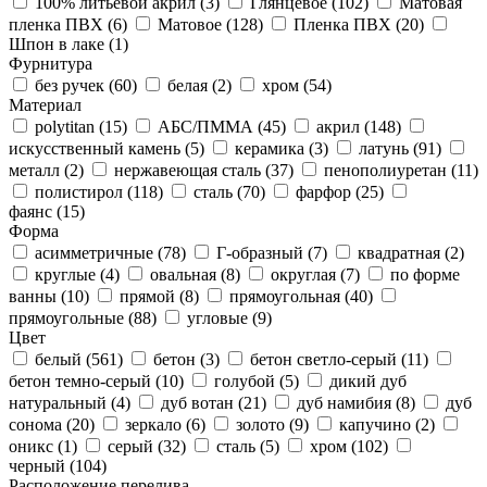
100% литьевой акрил (
3
)
Глянцевое (
102
)
Матовая
пленка ПВХ (
6
)
Матовое (
128
)
Пленка ПВХ (
20
)
Шпон в лаке (
1
)
Фурнитура
без ручек (
60
)
белая (
2
)
хром (
54
)
Материал
polytitan (
15
)
АБС/ПММА (
45
)
акрил (
148
)
искусственный камень (
5
)
керамика (
3
)
латунь (
91
)
металл (
2
)
нержавеющая сталь (
37
)
пенополиуретан (
11
)
полистирол (
118
)
сталь (
70
)
фарфор (
25
)
фаянс (
15
)
Форма
асимметричные (
78
)
Г-образный (
7
)
квадратная (
2
)
круглые (
4
)
овальная (
8
)
округлая (
7
)
по форме
ванны (
10
)
прямой (
8
)
прямоугольная (
40
)
прямоугольные (
88
)
угловые (
9
)
Цвет
белый (
561
)
бетон (
3
)
бетон светло-серый (
11
)
бетон темно-серый (
10
)
голубой (
5
)
дикий дуб
натуральный (
4
)
дуб вотан (
21
)
дуб намибия (
8
)
дуб
сонома (
20
)
зеркало (
6
)
золото (
9
)
капучино (
2
)
оникс (
1
)
серый (
32
)
сталь (
5
)
хром (
102
)
черный (
104
)
Расположение перелива