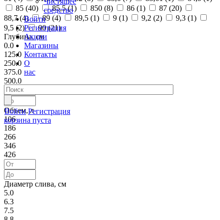
Чистящее
85 (
40
)
85,5 (
1
)
850 (
8
)
86 (
1
)
87 (
20
)
средство
88,7 (
4
)
89 (
4
)
89,5 (
1
)
9 (
1
)
9,2 (
2
)
9,3 (
1
)
Войти
Регистрация
9,5 (
2
)
90 (
21
)
Акции
Глубина, см
Магазины
0.0
Контакты
125.0
О
250.0
нас
375.0
500.0
Объем, л
Войти
Регистрация
106
корзина пуста
186
266
346
426
Диаметр слива, см
5.0
6.3
7.5
8.8