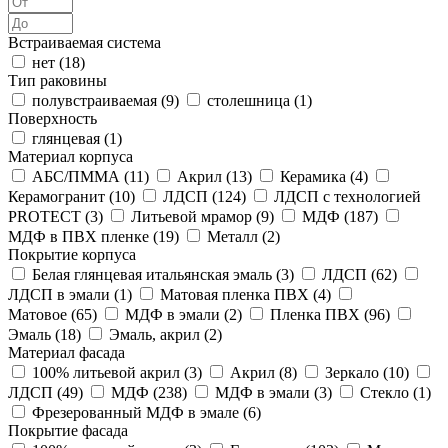
Встраиваемая система
нет (
18
)
Тип раковины
полувстраиваемая (
9
)
столешница (
1
)
Поверхность
глянцевая (
1
)
Материал корпуса
АБС/ПММА (
11
)
Акрил (
13
)
Керамика (
4
)
Керамогранит (
10
)
ЛДСП (
124
)
ЛДСП с технологией
PROTECT (
3
)
Литьевой мрамор (
9
)
МДФ (
187
)
МДФ в ПВХ пленке (
19
)
Металл (
2
)
Покрытие корпуса
Белая глянцевая итальянская эмаль (
3
)
ЛДСП (
62
)
ЛДСП в эмали (
1
)
Матовая пленка ПВХ (
4
)
Матовое (
65
)
МДФ в эмали (
2
)
Пленка ПВХ (
96
)
Эмаль (
18
)
Эмаль, акрил (
2
)
Материал фасада
100% литьевой акрил (
3
)
Акрил (
8
)
Зеркало (
10
)
ЛДСП (
49
)
МДФ (
238
)
МДФ в эмали (
3
)
Стекло (
1
)
Фрезерованный МДФ в эмале (
6
)
Покрытие фасада