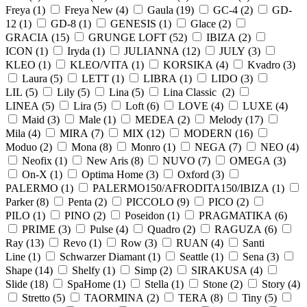
Freya (
1
)
Freya New (
4
)
Gaula (
19
)
GC-4 (
2
)
GD-
12 (
1
)
GD-8 (
1
)
GENESIS (
1
)
Glace (
2
)
GRACIA (
15
)
GRUNGE LOFT (
52
)
IBIZA (
2
)
ICON (
1
)
Iryda (
1
)
JULIANNA (
12
)
JULY (
3
)
KLEO (
1
)
KLEO/VITA (
1
)
KORSIKA (
4
)
Kvadro (
3
)
Laura (
5
)
LETT (
1
)
LIBRA (
1
)
LIDO (
3
)
LIL (
5
)
Lily (
5
)
Lina (
5
)
Lina Classic (
2
)
LINEA (
5
)
Lira (
5
)
Loft (
6
)
LOVE (
4
)
LUXE (
4
)
Maid (
3
)
Male (
1
)
MEDEA (
2
)
Melody (
17
)
Mila (
4
)
MIRA (
7
)
MIX (
12
)
MODERN (
16
)
Moduo (
2
)
Mona (
8
)
Monro (
1
)
NEGA (
7
)
NEO (
4
)
Neofix (
1
)
New Aris (
8
)
NUVO (
7
)
OMEGA (
3
)
On-X (
1
)
Optima Home (
3
)
Oxford (
3
)
PALERMO (
1
)
PALERMO150/AFRODITA150/IBIZA (
1
)
Parker (
8
)
Penta (
2
)
PICCOLO (
9
)
PICO (
2
)
PILO (
1
)
PINO (
2
)
Poseidon (
1
)
PRAGMATIKA (
6
)
PRIME (
3
)
Pulse (
4
)
Quadro (
2
)
RAGUZA (
6
)
Ray (
13
)
Revo (
1
)
Row (
3
)
RUAN (
4
)
Santi
Line (
1
)
Schwarzer Diamant (
1
)
Seattle (
1
)
Sena (
3
)
Shape (
14
)
Shelfy (
1
)
Simp (
2
)
SIRAKUSA (
4
)
Slide (
18
)
SpaHome (
1
)
Stella (
1
)
Stone (
2
)
Story (
4
)
Stretto (
5
)
TAORMINA (
2
)
TERA (
8
)
Tiny (
5
)