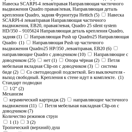
Навеска SCARPI-4 левая/правая Направляющая частичного
выдвижения Quadro правая/левая, Направляющая деталь
крепления Quadro, задняя Фурнитура Hettich (
5
)
Навеска
SCARPI-4 левая/правая Направляющая частичного
выдвижения, ЕВ20, правая/левая, Quadro 25 silent system
HD/350 – 9105624 Направляющая деталь крепления Quadro,
задняя (
1
)
Направляющая Push up Quadro25 Направляющая
Quadro (
1
)
Направляющая Push up частичного
выдвижения Quadro25 НР/350 ,левая/правая, ЕВ20 (
6
)
направляющие Quadro с доводчиком (
10
)
Направляющие с
доводчиком (
25
)
нет (
1
)
Опора чёрная (
2
)
Петля
мебельная вкладная Clip-on с доводчиком (
3
)
система
биде (
2
)
Со светодиодной подсветкой. Без выключателя -
выход свободный. Крепления к стене идут в комплекте. (
1
)
Стандарт подводки
1/2" (
2
)
Механизм
керамический картридж (
2
)
направляющие частичного
выдвижения (
11
)
Петля мебельная накладная Clip-on с
доводчиком (
7
)
Количество режимов струи
1 (
1
)
3 (
2
)
Тропический (верхний) душ