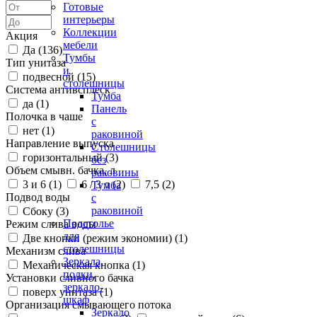
Готовые
интерьеры
Коллекции
Акция
мебели
Да (
136
)
Тумбы
Тип унитаза
и
подвесной (
15
)
столешницы
Система антивсплеск
Тумба
да (
1
)
Панель
Полочка в чаше
с
нет (
1
)
раковиной
Направление выпуска
Столешницы
горизонтальный (
3
)
без
Объем смывн. бачка, л
раковины
3 и 6 (
1
)
6 / 3 л (
2
)
7,5 (
2
)
Тумба
Подвод воды
с
раковиной
Сбоку (
3
)
Подстолье
Режим слива воды
для
Две кнопки (режим экономии) (
1
)
столешницы
Механизм слива
Зеркала,
Механическая кнопка (
1
)
полки,
Установки сливного бачка
зеркало-
поверх унитаза (
1
)
шкаф
Организация смывающего потока
Зеркало