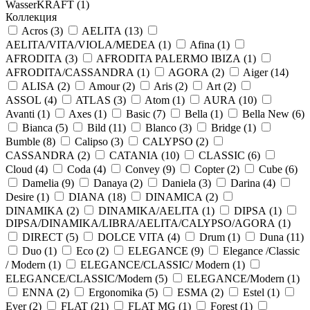
WasserKRAFT (
1
)
Коллекция
Acros (
3
)
AELITA (
13
)
AELITA/VITA/VIOLA/MEDEA (
1
)
Afina (
1
)
AFRODITA (
3
)
AFRODITA PALERMO IBIZA (
1
)
AFRODITA/CASSANDRA (
1
)
AGORA (
2
)
Aiger (
14
)
ALISA (
2
)
Amour (
2
)
Aris (
2
)
Art (
2
)
ASSOL (
4
)
ATLAS (
3
)
Atom (
1
)
AURA (
10
)
Avanti (
1
)
Axes (
1
)
Basic (
7
)
Bella (
1
)
Bella New (
6
)
Bianca (
5
)
Bild (
11
)
Blanco (
3
)
Bridge (
1
)
Bumble (
8
)
Calipso (
3
)
CALYPSO (
2
)
CASSANDRA (
2
)
CATANIA (
10
)
CLASSIC (
6
)
Cloud (
4
)
Coda (
4
)
Convey (
9
)
Copter (
2
)
Cube (
6
)
Damelia (
9
)
Danaya (
2
)
Daniela (
3
)
Darina (
4
)
Desire (
1
)
DIANA (
18
)
DINAMICA (
2
)
DINAMIKA (
2
)
DINAMIKA/AELITA (
1
)
DIPSA (
1
)
DIPSA/DINAMIKA/LIBRA/AELITA/CALYPSO/AGORA (
1
)
DIRECT (
5
)
DOLCE VITA (
4
)
Drum (
1
)
Duna (
11
)
Duo (
1
)
Eco (
2
)
ELEGANCE (
9
)
Elegance /Classic
/ Modern (
1
)
ELEGANCE/CLASSIC/ Modern (
1
)
ELEGANCE/CLASSIC/Modern (
5
)
ELEGANCE/Modern (
1
)
ENNA (
2
)
Ergonomika (
5
)
ESMA (
2
)
Estel (
1
)
Ever (
2
)
FLAT (
21
)
FLAT MG (
1
)
Forest (
1
)