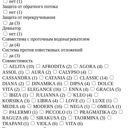
нет (
1
)
Защита от обратного потока
нет (
1
)
Защита от перекручивания
да (
3
)
Девиатор
нет (
1
)
Совместима с проточным водонагревателем
да (
4
)
Система против известковых отложений
да (
3
)
Совместимость
AELITA (
10
)
AFRODITA (
2
)
AGORA (
4
)
ASSOL (
1
)
AURA (
2
)
CALYPSO (
4
)
CASSANDRA (
1
)
CATANIA (
2
)
CLASSIC (
14
)
DIANA (
2
)
DINAMIKA (
6
)
DIPSA (
4
)
DOLCE
VITA (
2
)
ELEGANCE (
16
)
ENNA (
4
)
GRACIA (
5
)
IBIZA (
1
)
JULIANNA (
2
)
KLEO (
4
)
KORSIKA (
3
)
LIBRA (
4
)
LOVE (
1
)
LUXE (
1
)
MEDEA (
4
)
MODERN (
16
)
NEGA (
1
)
OMEGA (
1
)
PALERMO (
1
)
PICCOLO (
1
)
PRAGMATIKA (
2
)
RAGUZA (
8
)
SIRAKUSA (
2
)
TAORMINA (
3
)
TRAPANI (
1
)
VIOLA (
6
)
VITA (
6
)