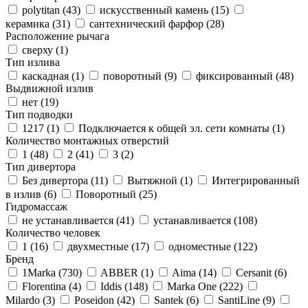
polytitan (
43
)
искусственный камень (
15
)
керамика (
31
)
сантехнический фарфор (
28
)
Расположение рычага
сверху (
1
)
Тип излива
каскадная (
1
)
поворотный (
9
)
фиксированный (
48
)
Выдвижной излив
нет (
19
)
Тип подводки
1217 (
1
)
Подключается к общей эл. сети комнаты (
1
)
Количество монтажных отверстий
1 (
48
)
2 (
41
)
3 (
2
)
Тип дивертора
Без дивертора (
11
)
Вытяжной (
1
)
Интегрированный
в излив (
6
)
Поворотный (
25
)
Гидромассаж
не устанавливается (
41
)
устанавливается (
108
)
Количество человек
1 (
16
)
двухместные (
17
)
одноместные (
122
)
Бренд
1Marka (
730
)
ABBER (
1
)
Aima (
14
)
Cersanit (
6
)
Florentina (
4
)
Iddis (
148
)
Marka One (
222
)
Milardo (
3
)
Poseidon (
42
)
Santek (
6
)
SantiLine (
9
)