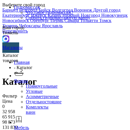
Выберите свой город
Гидромассаж
Барнаул
Белгород
Бийск
Волгоград
Воронеж
Другой город
Что такое гидромассаж?
Екатеринбург
Ижевск
Казань
Нижний Новгород
Новокузнецк
Собрать гидромассажную ванну
Новосибирск
Оренбург
Пермь
Самара
Тольятти
Томск
Тюмень
Чебоксары
Ярославль
Ваш город:
Перезвонить
Тюмень
Магазины
Каталог
товаров
Главная
- Каталог
Каталог
Ванны
Прямоугольные
Угловые
Фильтр
Асимметричные
Цена
Отдельностоящие
0
Комплекты
32 958
ванн
65 915
98 873
131 830
Мебель