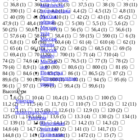
36,8 (
1
)
360 (
1
)
37 (
3
)
37,5 (
1
)
38 (
3
)
39 (
11
)
комплекты
390 (
1
)
4 (
2
)
4,2 (
1
)
4,4 (
2
)
4,5 (
12
)
4,8 (
11
)
гидромассажа
Массаж
40 (
19
)
41 (
2
)
410 (
1
)
42 (
2
)
43 (
1
)
45 (
2
)
общий
47,9 (
1
)
48,4 (
1
)
49 (
2
)
5 (
30
)
5,5 (
1
)
5,6 (
2
)
Массаж
50 (
25
)
50,6 (
1
)
55 (
3
)
56 (
5
)
56,4 (
1
)
56,6 (
1
)
тела
57,6 (
4
)
58 (
4
)
58,4 (
1
)
59 (
15
)
590 (
1
)
6 (
3
)
Массаж
6,8 (
1
)
60 (
94
)
60,4 (
4
)
61 (
4
)
610 (
4
)
62 (
1
)
спины
65 (
4
)
66 (
10
)
67 (
2
)
68 (
2
)
68,5 (
3
)
69 (
5
)
Массаж
69,4 (
1
)
70 (
120
)
700 (
1
)
71 (
4
)
710 (
4
)
шиацу
74 (
2
)
74,6 (
4
)
75 (
62
)
76,5 (
1
)
77 (
3
)
78 (
2
)
Массаж
79 (
4
)
8,9 (
1
)
80 (
80
)
80,6 (
1
)
800 (
1
)
81 (
6
)
ног
Подсветка
84 (
3
)
84,6 (
1
)
85 (
3
)
86 (
1
)
86,5 (
2
)
87 (
2
)
Дополнительные
89,6 (
5
)
90 (
49
)
900 (
1
)
93 (
1
)
94 (
5
)
95 (
6
)
опции
96 (
1
)
97 (
1
)
99 (
3
)
99,4 (
3
)
99,6 (
1
)
Высота, см
1,6 (
2
)
10 (
4
)
10,4 (
1
)
10,5 (
1
)
100 (
5
)
Унитазы
11,2 (
2
)
11,5 (
4
)
11,7 (
1
)
110 (
7
)
115 (
2
)
12 (
11
)
и
12,1 (
1
)
12,5 (
9
)
12,6 (
1
)
12,9 (
1
)
120 (
2
)
полотенцесушители
125 (
1
)
13,5 (
4
)
13,6 (
5
)
13.3 (
4
)
130 (
2
)
134 (
1
)
Унитазы
139 (
1
)
14 (
1
)
14,1 (
2
)
14,2 (
1
)
14,3 (
2
)
Напольные
14,6 (
4
)
14,7 (
2
)
140 (
2
)
141 (
1
)
141,7 (
1
)
унитазы
Подвесные
144,8 (
1
)
145 (
1
)
1468 (
1
)
1472 (
1
)
15 (
7
)