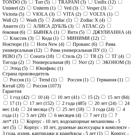
TONDO (
3
)
Torr (
5
)
TRAPANI (
3
)
Unifix (
12
)
Unisteel (
2
)
Uniterm (
1
)
Veil (
3
)
Vesper (
3
)
Victoria (
5
)
VIOLA (
3
)
VITA (
2
)
VOLTA (
1
)
Wall (
2
)
Wash (
5
)
Zodiac (
1
)
Zodiac X (
4
)
Аванти (
1
)
АЛИСА ДУБЛЬ (
3
)
АТЛАС (
2
)
боковая (
6
)
БЬЯНКА (
1
)
Вита (
5
)
ДЖУЛИАННА (
4
)
Классик (
3
)
Кода (
1
)
МИНИМИ (
12
)
Ноктюрн (
1
)
Нота New (
4
)
Прованс (
6
)
Рама
универсальная (
12
)
Рама универсальная ПУ (
1
)
РЕВО (
7
)
Соната (
18
)
Стиль (
2
)
ТR (
2
)
ТГ (
4
)
Тигода (
2
)
Универсальная (
8
)
Уют (
2
)
ЭКОНОМ (
3
)
Этюд (
5
)
Юнификс (
1
)
Страна производитель
Россия (
1
)
Trend (
1
)
Россия (
1
)
Германия (
1
)
Китай (
20
)
Россия (
1073
)
Гарантия
1 год (
42
)
10 (
4
)
10 лет (
41
)
15 (
2
)
15 лет (
84
)
17 (
1
)
17 лет (
152
)
2 года (
485
)
20 лет (
24
)
24
мес (
14
)
24 месяца (
7
)
25 лет (
18
)
3 года (
24
)
4
года (
1
)
5 лет (
20
)
6 месяцев (
4
)
7 лет (
1
)
7
лет* (
1
)
Корпус - 10 лет, водозапорные механизмы - 5
лет (
5
)
Корпус - 10 лет, душевые аксессуары в комплекте -
3 года, излив, картриджи и кранбуксы - 5 лет (
1
)
Корпус -