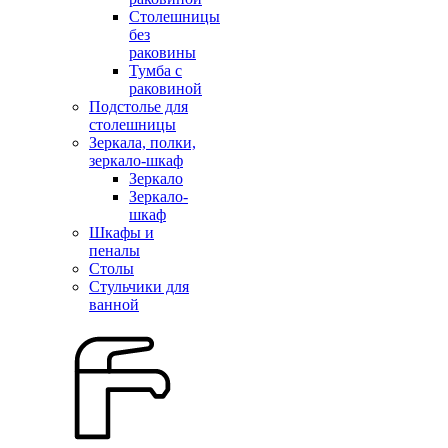
Столешницы
без
раковины
Тумба с
раковиной
Подстолье для
столешницы
Зеркала, полки,
зеркало-шкаф
Зеркало
Зеркало-
шкаф
Шкафы и
пеналы
Столы
Стульчики для
ванной