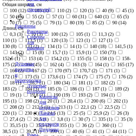
для
Общая ширина, см
смесителей
100 (
12
)
105 (
3
)
110 (
2
)
120 (
1
)
40 (
9
)
45 (
1
)
50 (
15
)
55 (
2
)
57 (
1
)
60 (
31
)
640 (
1
)
65 (
5
)
70 (
7
)
75 (
5
)
79 (
1
)
80 (
19
)
85 (
2
)
90 (
14
)
Раковины
Длина, см
Раковины
0,3 (
3
)
10 (
3
)
100 (
12
)
105 (
1
)
11,3 (
2
)
Сифоны
110 (
1
)
113,5 (
1
)
120 (
13
)
123 (
1
)
127 (
1
)
для
130 (
8
)
133 (
2
)
134 (
1
)
14 (
1
)
140 (
18
)
141,5 (
1
)
раковин
143 (
2
)
15 (
8
)
15,7 (
1
)
15,9 (
1
)
150 (
73
)
152,5 (
1
)
153 (
4
)
154,2 (
1
)
155 (
5
)
158 (
1
)
158-
Душевые
175 (
2
)
160 (
45
)
162 (
4
)
163 (
3
)
164 (
1
)
165 (
17
)
поддоны
166 (
2
)
167 (
2
)
170 (
97
)
170,7 (
2
)
171 (
1
)
и
172 (
1
)
173 (
5
)
173,6 (
1
)
174 (
7
)
175 (
7
)
176 (
2
)
перегородки
18 (
1
)
18,7 (
1
)
180 (
34
)
181 (
1
)
182 (
2
)
Душевые
183 (
2
)
184 (
3
)
185 (
3
)
186 (
1
)
187 (
1
)
189 (
2
)
поддоны
19 (
1
)
19,8 (
1
)
190 (
19
)
193 (
2
)
194 (
1
)
Карнизы
195 (
1
)
198 (
2
)
20 (
1
)
20,4 (
1
)
200 (
6
)
202 (
1
)
для
208 (
2
)
212,5 (
1
)
213 (
1
)
22,1 (
2
)
22,5 (
2
)
поддонов
220 (
1
)
230 (
1
)
24,5 (
13
)
25 (
5
)
25,9 (
2
)
26 (
3
)
Панели
для
27,4 (
2
)
29,5 (
1
)
3,8 (
1
)
30 (
7
)
335 (
1
)
35 (
3
)
поддонов
35,15 (
1
)
35,5 (
2
)
355 (
1
)
36 (
2
)
360 (
1
)
Поддоны
38,5 (
1
)
39,2 (
1
)
390 (
1
)
40 (
6
)
41 (
1
)
44 (
11
)
Рамы