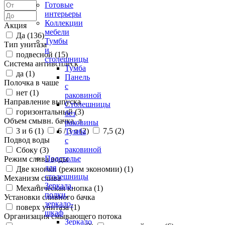
Готовые
интерьеры
Коллекции
Акция
мебели
Да (
136
)
Тумбы
Тип унитаза
и
подвесной (
15
)
столешницы
Система антивсплеск
Тумба
да (
1
)
Панель
Полочка в чаше
с
нет (
1
)
раковиной
Направление выпуска
Столешницы
горизонтальный (
3
)
без
Объем смывн. бачка, л
раковины
3 и 6 (
1
)
6 / 3 л (
2
)
7,5 (
2
)
Тумба
Подвод воды
с
раковиной
Сбоку (
3
)
Подстолье
Режим слива воды
для
Две кнопки (режим экономии) (
1
)
столешницы
Механизм слива
Зеркала,
Механическая кнопка (
1
)
полки,
Установки сливного бачка
зеркало-
поверх унитаза (
1
)
шкаф
Организация смывающего потока
Зеркало