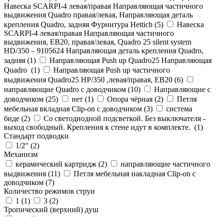
Навеска SCARPI-4 левая/правая Направляющая частичного
выдвижения Quadro правая/левая, Направляющая деталь
крепления Quadro, задняя Фурнитура Hettich (
5
)
Навеска
SCARPI-4 левая/правая Направляющая частичного
выдвижения, ЕВ20, правая/левая, Quadro 25 silent system
HD/350 – 9105624 Направляющая деталь крепления Quadro,
задняя (
1
)
Направляющая Push up Quadro25 Направляющая
Quadro (
1
)
Направляющая Push up частичного
выдвижения Quadro25 НР/350 ,левая/правая, ЕВ20 (
6
)
направляющие Quadro с доводчиком (
10
)
Направляющие с
доводчиком (
25
)
нет (
1
)
Опора чёрная (
2
)
Петля
мебельная вкладная Clip-on с доводчиком (
3
)
система
биде (
2
)
Со светодиодной подсветкой. Без выключателя -
выход свободный. Крепления к стене идут в комплекте. (
1
)
Стандарт подводки
1/2" (
2
)
Механизм
керамический картридж (
2
)
направляющие частичного
выдвижения (
11
)
Петля мебельная накладная Clip-on с
доводчиком (
7
)
Количество режимов струи
1 (
1
)
3 (
2
)
Тропический (верхний) душ