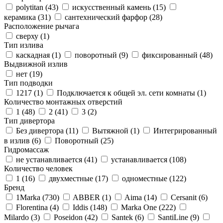
polytitan (
43
)
искусственный камень (
15
)
керамика (
31
)
сантехнический фарфор (
28
)
Расположение рычага
сверху (
1
)
Тип излива
каскадная (
1
)
поворотный (
9
)
фиксированный (
48
)
Выдвижной излив
нет (
19
)
Тип подводки
1217 (
1
)
Подключается к общей эл. сети комнаты (
1
)
Количество монтажных отверстий
1 (
48
)
2 (
41
)
3 (
2
)
Тип дивертора
Без дивертора (
11
)
Вытяжной (
1
)
Интегрированный
в излив (
6
)
Поворотный (
25
)
Гидромассаж
не устанавливается (
41
)
устанавливается (
108
)
Количество человек
1 (
16
)
двухместные (
17
)
одноместные (
122
)
Бренд
1Marka (
730
)
ABBER (
1
)
Aima (
14
)
Cersanit (
6
)
Florentina (
4
)
Iddis (
148
)
Marka One (
222
)
Milardo (
3
)
Poseidon (
42
)
Santek (
6
)
SantiLine (
9
)