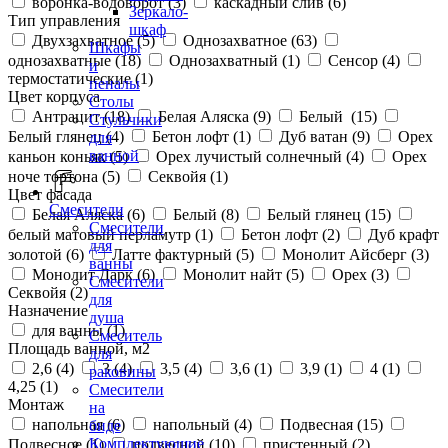
воронка-водоворот (
3
)
каскадный слив (
6
)
Зеркало-
Тип управления
шкаф
Двухзахватное (
5
)
Однозахватное (
63
)
Шкафы
однозахватные (
18
)
Однозахватный (
1
)
Сенсор (
4
)
и
термостатические (
1
)
пеналы
Цвет корпуса
Столы
Антрацит (
18
)
Белая Аляска (
9
)
Белый (
15
)
Стульчики
Белый глянец (
4
)
Бетон лофт (
1
)
Дуб ватан (
9
)
Орех
для
ванной
каньон коньяк (
5
)
Орех лучистый солнечный (
4
)
Орех
ноче тортона (
5
)
Секвойя (
1
)
Цвет фасада
Смесители
Белая Аляска (
6
)
Белый (
8
)
Белый глянец (
15
)
Смесители
белый матовый перламутр (
1
)
Бетон лофт (
2
)
Дуб крафт
для
золотой (
6
)
Латте фактурный (
5
)
Монолит Айсберг (
3
)
ванны
Монолит Дарк (
6
)
Монолит найт (
5
)
Орех (
3
)
Смесители
Секвойя (
2
)
для
Назначение
душа
для ванны (
1
)
Смеситель
Площадь ванной, м2
для
2,6 (
4
)
3 (
4
)
3,5 (
4
)
3,6 (
1
)
3,9 (
1
)
4 (
1
)
раковины
4,25 (
1
)
Смесители
Монтаж
на
напольная (
6
)
напольный (
4
)
Подвесная (
15
)
биде
Комплектующие
Подвесное (
1
)
подвесной (
10
)
пристенный (
2
)