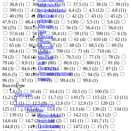
36,8 (
1
)
360 (
1
)
37 (
3
)
37,5 (
1
)
38 (
3
)
39 (
11
)
комплекты
390 (
1
)
4 (
2
)
4,2 (
1
)
4,4 (
2
)
4,5 (
12
)
4,8 (
11
)
гидромассажа
Массаж
40 (
19
)
41 (
2
)
410 (
1
)
42 (
2
)
43 (
1
)
45 (
2
)
общий
47,9 (
1
)
48,4 (
1
)
49 (
2
)
5 (
30
)
5,5 (
1
)
5,6 (
2
)
Массаж
50 (
25
)
50,6 (
1
)
55 (
3
)
56 (
5
)
56,4 (
1
)
56,6 (
1
)
тела
57,6 (
4
)
58 (
4
)
58,4 (
1
)
59 (
15
)
590 (
1
)
6 (
3
)
Массаж
6,8 (
1
)
60 (
94
)
60,4 (
4
)
61 (
4
)
610 (
4
)
62 (
1
)
спины
65 (
4
)
66 (
10
)
67 (
2
)
68 (
2
)
68,5 (
3
)
69 (
5
)
Массаж
69,4 (
1
)
70 (
120
)
700 (
1
)
71 (
4
)
710 (
4
)
шиацу
74 (
2
)
74,6 (
4
)
75 (
62
)
76,5 (
1
)
77 (
3
)
78 (
2
)
Массаж
79 (
4
)
8,9 (
1
)
80 (
80
)
80,6 (
1
)
800 (
1
)
81 (
6
)
ног
Подсветка
84 (
3
)
84,6 (
1
)
85 (
3
)
86 (
1
)
86,5 (
2
)
87 (
2
)
Дополнительные
89,6 (
5
)
90 (
49
)
900 (
1
)
93 (
1
)
94 (
5
)
95 (
6
)
опции
96 (
1
)
97 (
1
)
99 (
3
)
99,4 (
3
)
99,6 (
1
)
Высота, см
1,6 (
2
)
10 (
4
)
10,4 (
1
)
10,5 (
1
)
100 (
5
)
Унитазы
11,2 (
2
)
11,5 (
4
)
11,7 (
1
)
110 (
7
)
115 (
2
)
12 (
11
)
и
12,1 (
1
)
12,5 (
9
)
12,6 (
1
)
12,9 (
1
)
120 (
2
)
полотенцесушители
125 (
1
)
13,5 (
4
)
13,6 (
5
)
13.3 (
4
)
130 (
2
)
134 (
1
)
Унитазы
139 (
1
)
14 (
1
)
14,1 (
2
)
14,2 (
1
)
14,3 (
2
)
Напольные
14,6 (
4
)
14,7 (
2
)
140 (
2
)
141 (
1
)
141,7 (
1
)
унитазы
Подвесные
144,8 (
1
)
145 (
1
)
1468 (
1
)
1472 (
1
)
15 (
7
)