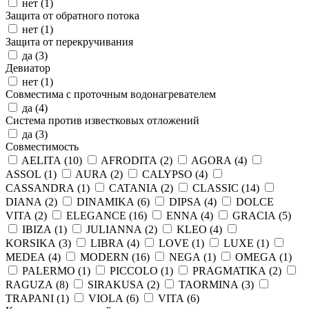
нет (
1
)
Защита от обратного потока
нет (
1
)
Защита от перекручивания
да (
3
)
Девиатор
нет (
1
)
Совместима с проточным водонагревателем
да (
4
)
Система против известковых отложений
да (
3
)
Совместимость
AELITA (
10
)
AFRODITA (
2
)
AGORA (
4
)
ASSOL (
1
)
AURA (
2
)
CALYPSO (
4
)
CASSANDRA (
1
)
CATANIA (
2
)
CLASSIC (
14
)
DIANA (
2
)
DINAMIKA (
6
)
DIPSA (
4
)
DOLCE
VITA (
2
)
ELEGANCE (
16
)
ENNA (
4
)
GRACIA (
5
)
IBIZA (
1
)
JULIANNA (
2
)
KLEO (
4
)
KORSIKA (
3
)
LIBRA (
4
)
LOVE (
1
)
LUXE (
1
)
MEDEA (
4
)
MODERN (
16
)
NEGA (
1
)
OMEGA (
1
)
PALERMO (
1
)
PICCOLO (
1
)
PRAGMATIKA (
2
)
RAGUZA (
8
)
SIRAKUSA (
2
)
TAORMINA (
3
)
TRAPANI (
1
)
VIOLA (
6
)
VITA (
6
)