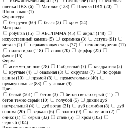
100% литьевой акрил (
3
)
Глянцевое (
102
)
Матовая
пленка ПВХ (
6
)
Матовое (
128
)
Пленка ПВХ (
20
)
Шпон в лаке (
1
)
Фурнитура
без ручек (
60
)
белая (
2
)
хром (
54
)
Материал
polytitan (
15
)
АБС/ПММА (
45
)
акрил (
148
)
искусственный камень (
5
)
керамика (
3
)
латунь (
91
)
металл (
2
)
нержавеющая сталь (
37
)
пенополиуретан (
11
)
полистирол (
118
)
сталь (
70
)
фарфор (
25
)
фаянс (
15
)
Форма
асимметричные (
78
)
Г-образный (
7
)
квадратная (
2
)
круглые (
4
)
овальная (
8
)
округлая (
7
)
по форме
ванны (
10
)
прямой (
8
)
прямоугольная (
40
)
прямоугольные (
88
)
угловые (
9
)
Цвет
белый (
561
)
бетон (
3
)
бетон светло-серый (
11
)
бетон темно-серый (
10
)
голубой (
5
)
дикий дуб
натуральный (
4
)
дуб вотан (
21
)
дуб намибия (
8
)
дуб
сонома (
20
)
зеркало (
6
)
золото (
9
)
капучино (
2
)
оникс (
1
)
серый (
32
)
сталь (
5
)
хром (
102
)
черный (
104
)
Расположение перелива