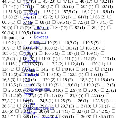
44,5 (
1
)
44,7 (
5
)
45 (
23
)
47 (
3
)
48 (
17
)
48,2 (
1
)
для
49 (
1
)
5 (
1
)
50 (
12
)
50,5 (
2
)
504 (
1
)
507 (
1
)
ванн
51,5 (
1
)
52 (
1
)
55 (
1
)
57,5 (
2
)
6,2 (
1
)
6,8 (
1
)
Панели
60 (
2
)
61 (
2
)
62 (
2
)
63 (
1
)
64 (
1
)
66 (
2
)
для
66,5 (
1
)
67 (
1
)
68 (
1
)
69,5 (
1
)
7,5 (
1
)
7,8 (
1
)
ванн
70 (
5
)
75 (
7
)
8,7 (
2
)
80 (
17
)
87 (
1
)
89,5 (
1
)
Лицевая
панель
90 (
14
)
99,5 (
1
)
Боковая
Ширина, см
панель
0,2 (
1
)
1,01 (
1
)
10 (
2
)
10,3 (
2
)
10,5 (
3
)
Сифоны
10,9 (
1
)
100 (
64
)
1000 (
2
)
101 (
2
)
105 (
10
)
для
105,6 (
1
)
106 (
4
)
106,5 (
3
)
107 (
1
)
109 (
1
)
ванн
11,5 (
2
)
110 (
8
)
1100а (
1
)
111 (
1
)
112 (
2
)
113 (
1
)
Карнизы
116 (
1
)
116,5 (
1
)
12,2 (
2
)
12,4 (
1
)
120 (
11
)
для
134 (
1
)
135 (
2
)
14,2 (
4
)
140 (
6
)
141 (
1
)
142 (
1
)
ванны
15 (
2
)
15,9 (
1
)
150 (
10
)
152,5 (
1
)
155 (
1
)
Шторки
16,5 (
3
)
17,9 (
3
)
170 (
2
)
18 (
2
)
18,3 (
1
)
18,4 (
3
)
для
ванн
18,5 (
1
)
180 (
6
)
19 (
3
)
19,6 (
1
)
19,9 (
2
)
2 (
5
)
Подголовники
2,5 (
108
)
2,7 (
2
)
2,8 (
10
)
2,9 (
4
)
20 (
6
)
21 (
2
)
Ручки
21,2 (
6
)
21,4 (
7
)
21,5 (
3
)
21,7 (
5
)
22,5 (
3
)
для
22,8 (
1
)
24 (
1
)
24,5 (
1
)
25 (
3
)
26 (
1
)
28,5 (
1
)
ванны
28.5 (
1
)
29 (
1
)
29,6 (
1
)
29,7 (
3
)
3 (
10
)
3,1 (
1
)
Гидромассажные
3,6 (
6
)
3,8 (
1
)
30 (
9
)
31,4 (
1
)
327 (
1
)
34,2 (
5
)
опции
34,5 (
1
)
348 (
1
)
35 (
20
)
355 (
1
)
36 (
8
)
36,5 (
11
)
Стандартные