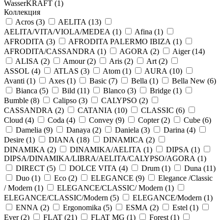
WasserKRAFT (
1
)
Коллекция
Acros (
3
)
AELITA (
13
)
AELITA/VITA/VIOLA/MEDEA (
1
)
Afina (
1
)
AFRODITA (
3
)
AFRODITA PALERMO IBIZA (
1
)
AFRODITA/CASSANDRA (
1
)
AGORA (
2
)
Aiger (
14
)
ALISA (
2
)
Amour (
2
)
Aris (
2
)
Art (
2
)
ASSOL (
4
)
ATLAS (
3
)
Atom (
1
)
AURA (
10
)
Avanti (
1
)
Axes (
1
)
Basic (
7
)
Bella (
1
)
Bella New (
6
)
Bianca (
5
)
Bild (
11
)
Blanco (
3
)
Bridge (
1
)
Bumble (
8
)
Calipso (
3
)
CALYPSO (
2
)
CASSANDRA (
2
)
CATANIA (
10
)
CLASSIC (
6
)
Cloud (
4
)
Coda (
4
)
Convey (
9
)
Copter (
2
)
Cube (
6
)
Damelia (
9
)
Danaya (
2
)
Daniela (
3
)
Darina (
4
)
Desire (
1
)
DIANA (
18
)
DINAMICA (
2
)
DINAMIKA (
2
)
DINAMIKA/AELITA (
1
)
DIPSA (
1
)
DIPSA/DINAMIKA/LIBRA/AELITA/CALYPSO/AGORA (
1
)
DIRECT (
5
)
DOLCE VITA (
4
)
Drum (
1
)
Duna (
11
)
Duo (
1
)
Eco (
2
)
ELEGANCE (
9
)
Elegance /Classic
/ Modern (
1
)
ELEGANCE/CLASSIC/ Modern (
1
)
ELEGANCE/CLASSIC/Modern (
5
)
ELEGANCE/Modern (
1
)
ENNA (
2
)
Ergonomika (
5
)
ESMA (
2
)
Estel (
1
)
Ever (
2
)
FLAT (
21
)
FLAT MG (
1
)
Forest (
1
)