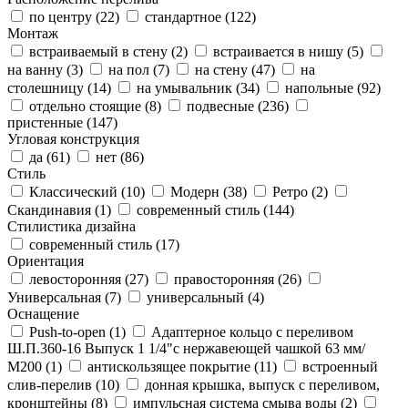
по центру (
22
)
стандартное (
122
)
Монтаж
встраиваемый в стену (
2
)
встраивается в нишу (
5
)
на ванну (
3
)
на пол (
7
)
на стену (
47
)
на
столешницу (
14
)
на умывальник (
34
)
напольные (
92
)
отдельно стоящие (
8
)
подвесные (
236
)
пристенные (
147
)
Угловая конструкция
да (
61
)
нет (
86
)
Стиль
Классический (
10
)
Модерн (
38
)
Ретро (
2
)
Скандинавия (
1
)
современный стиль (
144
)
Стилистика дизайна
современный стиль (
17
)
Ориентация
левосторонняя (
27
)
правосторонняя (
26
)
Универсальная (
7
)
универсальный (
4
)
Оснащение
Push-to-open (
1
)
Адаптерное кольцо с переливом
Ш.П.360-16 Выпуск 1 1/4"с нержавеющей чашкой 63 мм/
М200 (
1
)
антискользящее покрытие (
11
)
встроенный
слив-перелив (
10
)
донная крышка, выпуск с переливом,
кронштейны (
8
)
импульсная система смыва воды (
2
)