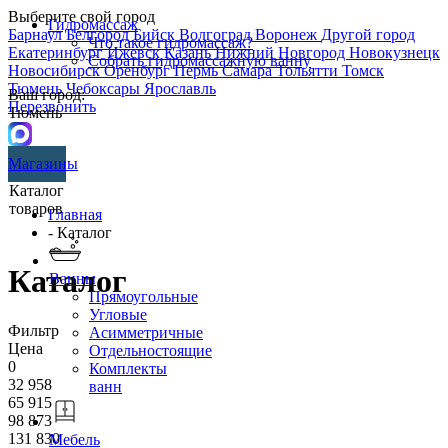
Выберите свой город
Гидромассаж
Барнаул
Белгород
Бийск
Волгоград
Воронеж
Другой город
Что такое гидромассаж?
Екатеринбург
Ижевск
Казань
Нижний Новгород
Новокузнецк
Собрать гидромассажную ванну
Новосибирск
Оренбург
Пермь
Самара
Тольятти
Томск
Тюмень
Чебоксары
Ярославль
Ваш город:
Перезвонить
Тюмень
Магазины
Каталог
товаров
Главная
- Каталог
Каталог
Ванны
Прямоугольные
Угловые
Фильтр
Асимметричные
Цена
Отдельностоящие
0
Комплекты
32 958
ванн
65 915
98 873
131 830
Мебель