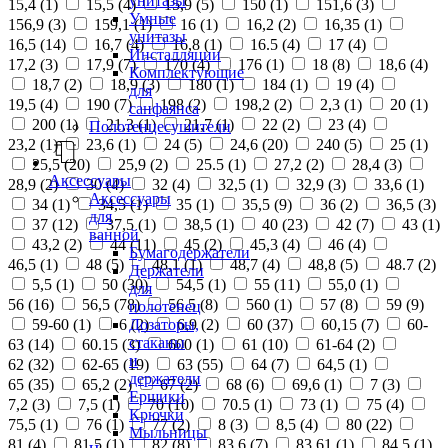
унитазы
15,4 (
1
)
15,5 (
4
)
15,9 (
5
)
150 (
1
)
151,6 (
3
)
Умные
156,9 (
3
)
159,1 (
1
)
16 (
1
)
16,2 (
2
)
16,35 (
1
)
унитазы
16,5 (
14
)
16,7 (
4
)
16,8 (
1
)
16.5 (
4
)
17 (
4
)
Инсталляции
17,2 (
3
)
17,9 (
7
)
170 (
4
)
176 (
1
)
18 (
8
)
18,6 (
4
)
Комплектующие
18,7 (
2
)
18,9 (
3
)
180 (
1
)
184 (
1
)
19 (
4
)
для
19,5 (
4
)
190 (
7
)
198 (
2
)
198,2 (
2
)
2,3 (
1
)
20 (
1
)
санфаянса
200 (
1
)
21,3 (
1
)
21,7 (
1
)
22 (
2
)
23 (
4
)
Полотенцесушители
23,2 (
1
)
23,6 (
1
)
24 (
5
)
24,6 (
20
)
240 (
5
)
25 (
1
)
25,5 (
20
)
25,9 (
2
)
25.5 (
1
)
27,2 (
2
)
28,4 (
3
)
Аксессуары
28,9 (
2
)
30 (
4
)
32 (
4
)
32,5 (
1
)
32,9 (
3
)
33,6 (
1
)
Аксессуары
34 (
1
)
34,5 (
1
)
35 (
1
)
35,5 (
9
)
36 (
2
)
36,5 (
3
)
для
37 (
12
)
37,5 (
1
)
38,5 (
1
)
40 (
23
)
42 (
7
)
43 (
1
)
ванной
43,2 (
2
)
44 (
11
)
45 (
2
)
45,3 (
4
)
46 (
4
)
Бумагодержатели
46,5 (
1
)
48 (
5
)
48,1 (
1
)
48,7 (
4
)
48,8 (
5
)
48.7 (
2
)
Держатели
5,5 (
1
)
50 (
30
)
54,5 (
1
)
55 (
11
)
55,0 (
1
)
для
56 (
16
)
56,5 (
78
)
56.5 (
8
)
560 (
1
)
57 (
8
)
59 (
9
)
полотенец
Дозаторы,
59-60 (
1
)
6 (
2
)
6,9 (
2
)
60 (
37
)
60,15 (
7
)
60-
стаканы
63 (
14
)
60.15 (
3
)
600 (
1
)
61 (
10
)
61-64 (
2
)
и
62 (
32
)
62-65 (
19
)
63 (
55
)
64 (
7
)
64,5 (
1
)
держатели
65 (
35
)
65,2 (
2
)
67 (
2
)
68 (
6
)
69,6 (
1
)
7 (
3
)
Ершики
7,2 (
3
)
7,5 (
1
)
70 (
10
)
70.5 (
1
)
73 (
1
)
75 (
4
)
Крючки
75,5 (
1
)
76 (
1
)
77 (
2
)
8 (
3
)
8,5 (
4
)
80 (
22
)
Мыльницы
81 (
4
)
81,5 (
1
)
82 (
8
)
83,6 (
7
)
83,61 (
1
)
84,5 (
1
)