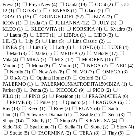
Freya (
1
)
Freya New (
4
)
Gaula (
19
)
GC-4 (
2
)
GD-
12 (
1
)
GD-8 (
1
)
GENESIS (
1
)
Glace (
2
)
GRACIA (
15
)
GRUNGE LOFT (
52
)
IBIZA (
2
)
ICON (
1
)
Iryda (
1
)
JULIANNA (
12
)
JULY (
3
)
KLEO (
1
)
KLEO/VITA (
1
)
KORSIKA (
4
)
Kvadro (
3
)
Laura (
5
)
LETT (
1
)
LIBRA (
1
)
LIDO (
3
)
LIL (
5
)
Lily (
5
)
Lina (
5
)
Lina Classic (
2
)
LINEA (
5
)
Lira (
5
)
Loft (
6
)
LOVE (
4
)
LUXE (
4
)
Maid (
3
)
Male (
1
)
MEDEA (
2
)
Melody (
17
)
Mila (
4
)
MIRA (
7
)
MIX (
12
)
MODERN (
16
)
Moduo (
2
)
Mona (
8
)
Monro (
1
)
NEGA (
7
)
NEO (
4
)
Neofix (
1
)
New Aris (
8
)
NUVO (
7
)
OMEGA (
3
)
On-X (
1
)
Optima Home (
3
)
Oxford (
3
)
PALERMO (
1
)
PALERMO150/AFRODITA150/IBIZA (
1
)
Parker (
8
)
Penta (
2
)
PICCOLO (
9
)
PICO (
2
)
PILO (
1
)
PINO (
2
)
Poseidon (
1
)
PRAGMATIKA (
6
)
PRIME (
3
)
Pulse (
4
)
Quadro (
2
)
RAGUZA (
6
)
Ray (
13
)
Revo (
1
)
Row (
3
)
RUAN (
4
)
Santi
Line (
1
)
Schwarzer Diamant (
1
)
Seattle (
1
)
Sena (
3
)
Shape (
14
)
Shelfy (
1
)
Simp (
2
)
SIRAKUSA (
4
)
Slide (
18
)
SpaHome (
1
)
Stella (
1
)
Stone (
2
)
Story (
4
)
Stretto (
5
)
TAORMINA (
2
)
TERA (
8
)
Tiny (
5
)