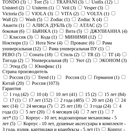
TONDO (
3
)
Torr (
5
)
TRAPANI (
3
)
Unifix (
12
)
Unisteel (
2
)
Uniterm (
1
)
Veil (
3
)
Vesper (
3
)
Victoria (
5
)
VIOLA (
3
)
VITA (
2
)
VOLTA (
1
)
Wall (
2
)
Wash (
5
)
Zodiac (
1
)
Zodiac X (
4
)
Аванти (
1
)
АЛИСА ДУБЛЬ (
3
)
АТЛАС (
2
)
боковая (
6
)
БЬЯНКА (
1
)
Вита (
5
)
ДЖУЛИАННА (
4
)
Классик (
3
)
Кода (
1
)
МИНИМИ (
12
)
Ноктюрн (
1
)
Нота New (
4
)
Прованс (
6
)
Рама
универсальная (
12
)
Рама универсальная ПУ (
1
)
РЕВО (
7
)
Соната (
18
)
Стиль (
2
)
ТR (
2
)
ТГ (
4
)
Тигода (
2
)
Универсальная (
8
)
Уют (
2
)
ЭКОНОМ (
3
)
Этюд (
5
)
Юнификс (
1
)
Страна производитель
Россия (
1
)
Trend (
1
)
Россия (
1
)
Германия (
1
)
Китай (
20
)
Россия (
1073
)
Гарантия
1 год (
42
)
10 (
4
)
10 лет (
41
)
15 (
2
)
15 лет (
84
)
17 (
1
)
17 лет (
152
)
2 года (
485
)
20 лет (
24
)
24
мес (
14
)
24 месяца (
7
)
25 лет (
18
)
3 года (
24
)
4
года (
1
)
5 лет (
20
)
6 месяцев (
4
)
7 лет (
1
)
7
лет* (
1
)
Корпус - 10 лет, водозапорные механизмы - 5
лет (
5
)
Корпус - 10 лет, душевые аксессуары в комплекте -
3 года, излив, картриджи и кранбуксы - 5 лет (
1
)
Корпус -