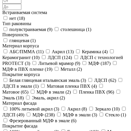
Встраиваемая система
нет (
18
)
Тип раковины
полувстраиваемая (
9
)
столешница (
1
)
Поверхность
глянцевая (
1
)
Материал корпуса
АБС/ПММА (
11
)
Акрил (
13
)
Керамика (
4
)
Керамогранит (
10
)
ЛДСП (
124
)
ЛДСП с технологией
PROTECT (
3
)
Литьевой мрамор (
9
)
МДФ (
187
)
МДФ в ПВХ пленке (
19
)
Металл (
2
)
Покрытие корпуса
Белая глянцевая итальянская эмаль (
3
)
ЛДСП (
62
)
ЛДСП в эмали (
1
)
Матовая пленка ПВХ (
4
)
Матовое (
65
)
МДФ в эмали (
2
)
Пленка ПВХ (
96
)
Эмаль (
18
)
Эмаль, акрил (
2
)
Материал фасада
100% литьевой акрил (
3
)
Акрил (
8
)
Зеркало (
10
)
ЛДСП (
49
)
МДФ (
238
)
МДФ в эмали (
3
)
Стекло (
1
)
Фрезерованный МДФ в эмале (
6
)
Покрытие фасада