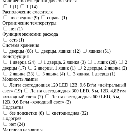
Количество отверстий для смесителя
1 (
1
)
1 (
14
)
Расположение смесителя
посередине (
9
)
справа (
1
)
Ограничение температуры
нет (
1
)
Функция экономии расхода
есть (
1
)
Система хранения
дверцы (
68
)
дверцы, ящики (
12
)
ящики (
51
)
Конструкция
1 дверца (
24
)
1 дверца, 2 ящика (
3
)
1 ящик (
28
)
2
дверцы (
17
)
2 дверцы, 1 ящик (
1
)
2 дверцы, 2 ящика (
2
)
2 ящика (
33
)
3 ящика (
4
)
3 ящика, 1 дверца (
1
)
Мощность лампы
Лента светодиодная 120 LED,12В, 9,6 Вт\м «нейтральный
свет» (
19
)
Лента светодиодная 300 LED, 5 м, 12В, 4,8Вт\м
«холодный свет» (
7
)
Лента светодиодная 600 LED, 5 м,
12В, 9,6 Вт\м «холодный свет» (
2
)
Подсветка
без подсветки (
8
)
светодиодная (
32
)
Подогрев
нет (
24
)
Материал раковины