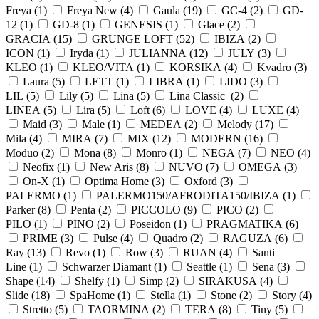
Freya (
1
)
Freya New (
4
)
Gaula (
19
)
GC-4 (
2
)
GD-
12 (
1
)
GD-8 (
1
)
GENESIS (
1
)
Glace (
2
)
GRACIA (
15
)
GRUNGE LOFT (
52
)
IBIZA (
2
)
ICON (
1
)
Iryda (
1
)
JULIANNA (
12
)
JULY (
3
)
KLEO (
1
)
KLEO/VITA (
1
)
KORSIKA (
4
)
Kvadro (
3
)
Laura (
5
)
LETT (
1
)
LIBRA (
1
)
LIDO (
3
)
LIL (
5
)
Lily (
5
)
Lina (
5
)
Lina Classic (
2
)
LINEA (
5
)
Lira (
5
)
Loft (
6
)
LOVE (
4
)
LUXE (
4
)
Maid (
3
)
Male (
1
)
MEDEA (
2
)
Melody (
17
)
Mila (
4
)
MIRA (
7
)
MIX (
12
)
MODERN (
16
)
Moduo (
2
)
Mona (
8
)
Monro (
1
)
NEGA (
7
)
NEO (
4
)
Neofix (
1
)
New Aris (
8
)
NUVO (
7
)
OMEGA (
3
)
On-X (
1
)
Optima Home (
3
)
Oxford (
3
)
PALERMO (
1
)
PALERMO150/AFRODITA150/IBIZA (
1
)
Parker (
8
)
Penta (
2
)
PICCOLO (
9
)
PICO (
2
)
PILO (
1
)
PINO (
2
)
Poseidon (
1
)
PRAGMATIKA (
6
)
PRIME (
3
)
Pulse (
4
)
Quadro (
2
)
RAGUZA (
6
)
Ray (
13
)
Revo (
1
)
Row (
3
)
RUAN (
4
)
Santi
Line (
1
)
Schwarzer Diamant (
1
)
Seattle (
1
)
Sena (
3
)
Shape (
14
)
Shelfy (
1
)
Simp (
2
)
SIRAKUSA (
4
)
Slide (
18
)
SpaHome (
1
)
Stella (
1
)
Stone (
2
)
Story (
4
)
Stretto (
5
)
TAORMINA (
2
)
TERA (
8
)
Tiny (
5
)