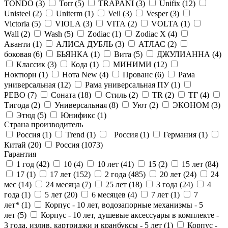
TONDO (
3
)
Torr (
5
)
TRAPANI (
3
)
Unifix (
12
)
Unisteel (
2
)
Uniterm (
1
)
Veil (
3
)
Vesper (
3
)
Victoria (
5
)
VIOLA (
3
)
VITA (
2
)
VOLTA (
1
)
Wall (
2
)
Wash (
5
)
Zodiac (
1
)
Zodiac X (
4
)
Аванти (
1
)
АЛИСА ДУБЛЬ (
3
)
АТЛАС (
2
)
боковая (
6
)
БЬЯНКА (
1
)
Вита (
5
)
ДЖУЛИАННА (
4
)
Классик (
3
)
Кода (
1
)
МИНИМИ (
12
)
Ноктюрн (
1
)
Нота New (
4
)
Прованс (
6
)
Рама
универсальная (
12
)
Рама универсальная ПУ (
1
)
РЕВО (
7
)
Соната (
18
)
Стиль (
2
)
ТR (
2
)
ТГ (
4
)
Тигода (
2
)
Универсальная (
8
)
Уют (
2
)
ЭКОНОМ (
3
)
Этюд (
5
)
Юнификс (
1
)
Страна производитель
Россия (
1
)
Trend (
1
)
Россия (
1
)
Германия (
1
)
Китай (
20
)
Россия (
1073
)
Гарантия
1 год (
42
)
10 (
4
)
10 лет (
41
)
15 (
2
)
15 лет (
84
)
17 (
1
)
17 лет (
152
)
2 года (
485
)
20 лет (
24
)
24
мес (
14
)
24 месяца (
7
)
25 лет (
18
)
3 года (
24
)
4
года (
1
)
5 лет (
20
)
6 месяцев (
4
)
7 лет (
1
)
7
лет* (
1
)
Корпус - 10 лет, водозапорные механизмы - 5
лет (
5
)
Корпус - 10 лет, душевые аксессуары в комплекте -
3 года, излив, картриджи и кранбуксы - 5 лет (
1
)
Корпус -