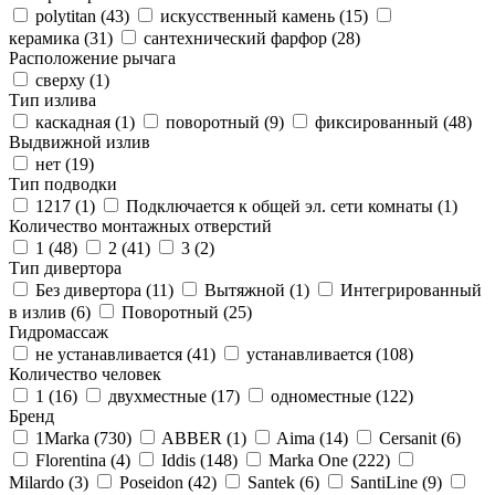
polytitan (
43
)
искусственный камень (
15
)
керамика (
31
)
сантехнический фарфор (
28
)
Расположение рычага
сверху (
1
)
Тип излива
каскадная (
1
)
поворотный (
9
)
фиксированный (
48
)
Выдвижной излив
нет (
19
)
Тип подводки
1217 (
1
)
Подключается к общей эл. сети комнаты (
1
)
Количество монтажных отверстий
1 (
48
)
2 (
41
)
3 (
2
)
Тип дивертора
Без дивертора (
11
)
Вытяжной (
1
)
Интегрированный
в излив (
6
)
Поворотный (
25
)
Гидромассаж
не устанавливается (
41
)
устанавливается (
108
)
Количество человек
1 (
16
)
двухместные (
17
)
одноместные (
122
)
Бренд
1Marka (
730
)
ABBER (
1
)
Aima (
14
)
Cersanit (
6
)
Florentina (
4
)
Iddis (
148
)
Marka One (
222
)
Milardo (
3
)
Poseidon (
42
)
Santek (
6
)
SantiLine (
9
)