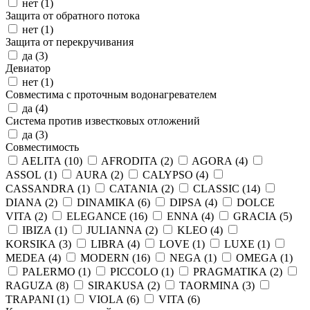
нет (
1
)
Защита от обратного потока
нет (
1
)
Защита от перекручивания
да (
3
)
Девиатор
нет (
1
)
Совместима с проточным водонагревателем
да (
4
)
Система против известковых отложений
да (
3
)
Совместимость
AELITA (
10
)
AFRODITA (
2
)
AGORA (
4
)
ASSOL (
1
)
AURA (
2
)
CALYPSO (
4
)
CASSANDRA (
1
)
CATANIA (
2
)
CLASSIC (
14
)
DIANA (
2
)
DINAMIKA (
6
)
DIPSA (
4
)
DOLCE
VITA (
2
)
ELEGANCE (
16
)
ENNA (
4
)
GRACIA (
5
)
IBIZA (
1
)
JULIANNA (
2
)
KLEO (
4
)
KORSIKA (
3
)
LIBRA (
4
)
LOVE (
1
)
LUXE (
1
)
MEDEA (
4
)
MODERN (
16
)
NEGA (
1
)
OMEGA (
1
)
PALERMO (
1
)
PICCOLO (
1
)
PRAGMATIKA (
2
)
RAGUZA (
8
)
SIRAKUSA (
2
)
TAORMINA (
3
)
TRAPANI (
1
)
VIOLA (
6
)
VITA (
6
)