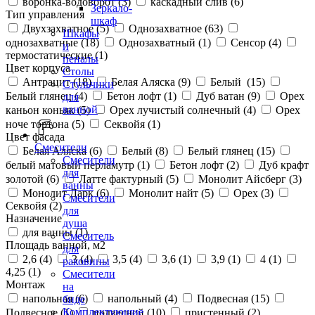
воронка-водоворот (
3
)
каскадный слив (
6
)
Зеркало-
Тип управления
шкаф
Двухзахватное (
5
)
Однозахватное (
63
)
Шкафы
однозахватные (
18
)
Однозахватный (
1
)
Сенсор (
4
)
и
термостатические (
1
)
пеналы
Цвет корпуса
Столы
Антрацит (
18
)
Белая Аляска (
9
)
Белый (
15
)
Стульчики
Белый глянец (
4
)
Бетон лофт (
1
)
Дуб ватан (
9
)
Орех
для
ванной
каньон коньяк (
5
)
Орех лучистый солнечный (
4
)
Орех
ноче тортона (
5
)
Секвойя (
1
)
Цвет фасада
Смесители
Белая Аляска (
6
)
Белый (
8
)
Белый глянец (
15
)
Смесители
белый матовый перламутр (
1
)
Бетон лофт (
2
)
Дуб крафт
для
золотой (
6
)
Латте фактурный (
5
)
Монолит Айсберг (
3
)
ванны
Монолит Дарк (
6
)
Монолит найт (
5
)
Орех (
3
)
Смесители
Секвойя (
2
)
для
Назначение
душа
для ванны (
1
)
Смеситель
Площадь ванной, м2
для
2,6 (
4
)
3 (
4
)
3,5 (
4
)
3,6 (
1
)
3,9 (
1
)
4 (
1
)
раковины
4,25 (
1
)
Смесители
Монтаж
на
напольная (
6
)
напольный (
4
)
Подвесная (
15
)
биде
Комплектующие
Подвесное (
1
)
подвесной (
10
)
пристенный (
2
)