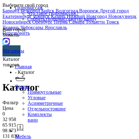
Выберите свой город
Гидромассаж
Барнаул
Белгород
Бийск
Волгоград
Воронеж
Другой город
Что такое гидромассаж?
Екатеринбург
Ижевск
Казань
Нижний Новгород
Новокузнецк
Собрать гидромассажную ванну
Новосибирск
Оренбург
Пермь
Самара
Тольятти
Томск
Тюмень
Чебоксары
Ярославль
Ваш город:
Перезвонить
Тюмень
Магазины
Каталог
товаров
Главная
- Каталог
Каталог
Ванны
Прямоугольные
Угловые
Фильтр
Асимметричные
Цена
Отдельностоящие
0
Комплекты
32 958
ванн
65 915
98 873
131 830
Мебель