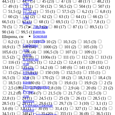
44,5 (
1
)
44,7 (
5
)
45 (
23
)
47 (
3
)
48 (
17
)
48,2 (
1
)
для
49 (
1
)
5 (
1
)
50 (
12
)
50,5 (
2
)
504 (
1
)
507 (
1
)
ванн
51,5 (
1
)
52 (
1
)
55 (
1
)
57,5 (
2
)
6,2 (
1
)
6,8 (
1
)
Панели
60 (
2
)
61 (
2
)
62 (
2
)
63 (
1
)
64 (
1
)
66 (
2
)
для
66,5 (
1
)
67 (
1
)
68 (
1
)
69,5 (
1
)
7,5 (
1
)
7,8 (
1
)
ванн
70 (
5
)
75 (
7
)
8,7 (
2
)
80 (
17
)
87 (
1
)
89,5 (
1
)
Лицевая
панель
90 (
14
)
99,5 (
1
)
Боковая
Ширина, см
панель
0,2 (
1
)
1,01 (
1
)
10 (
2
)
10,3 (
2
)
10,5 (
3
)
Сифоны
10,9 (
1
)
100 (
64
)
1000 (
2
)
101 (
2
)
105 (
10
)
для
105,6 (
1
)
106 (
4
)
106,5 (
3
)
107 (
1
)
109 (
1
)
ванн
11,5 (
2
)
110 (
8
)
1100а (
1
)
111 (
1
)
112 (
2
)
113 (
1
)
Карнизы
116 (
1
)
116,5 (
1
)
12,2 (
2
)
12,4 (
1
)
120 (
11
)
для
134 (
1
)
135 (
2
)
14,2 (
4
)
140 (
6
)
141 (
1
)
142 (
1
)
ванны
15 (
2
)
15,9 (
1
)
150 (
10
)
152,5 (
1
)
155 (
1
)
Шторки
16,5 (
3
)
17,9 (
3
)
170 (
2
)
18 (
2
)
18,3 (
1
)
18,4 (
3
)
для
ванн
18,5 (
1
)
180 (
6
)
19 (
3
)
19,6 (
1
)
19,9 (
2
)
2 (
5
)
Подголовники
2,5 (
108
)
2,7 (
2
)
2,8 (
10
)
2,9 (
4
)
20 (
6
)
21 (
2
)
Ручки
21,2 (
6
)
21,4 (
7
)
21,5 (
3
)
21,7 (
5
)
22,5 (
3
)
для
22,8 (
1
)
24 (
1
)
24,5 (
1
)
25 (
3
)
26 (
1
)
28,5 (
1
)
ванны
28.5 (
1
)
29 (
1
)
29,6 (
1
)
29,7 (
3
)
3 (
10
)
3,1 (
1
)
Гидромассажные
3,6 (
6
)
3,8 (
1
)
30 (
9
)
31,4 (
1
)
327 (
1
)
34,2 (
5
)
опции
34,5 (
1
)
348 (
1
)
35 (
20
)
355 (
1
)
36 (
8
)
36,5 (
11
)
Стандартные