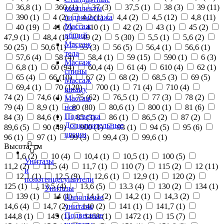
36,8 (
1
)
360 (
1
)
37 (
3
)
37,5 (
1
)
38 (
3
)
39 (
11
)
комплекты
390 (
1
)
4 (
2
)
4,2 (
1
)
4,4 (
2
)
4,5 (
12
)
4,8 (
11
)
гидромассажа
Массаж
40 (
19
)
41 (
2
)
410 (
1
)
42 (
2
)
43 (
1
)
45 (
2
)
общий
47,9 (
1
)
48,4 (
1
)
49 (
2
)
5 (
30
)
5,5 (
1
)
5,6 (
2
)
Массаж
50 (
25
)
50,6 (
1
)
55 (
3
)
56 (
5
)
56,4 (
1
)
56,6 (
1
)
тела
57,6 (
4
)
58 (
4
)
58,4 (
1
)
59 (
15
)
590 (
1
)
6 (
3
)
Массаж
6,8 (
1
)
60 (
94
)
60,4 (
4
)
61 (
4
)
610 (
4
)
62 (
1
)
спины
65 (
4
)
66 (
10
)
67 (
2
)
68 (
2
)
68,5 (
3
)
69 (
5
)
Массаж
69,4 (
1
)
70 (
120
)
700 (
1
)
71 (
4
)
710 (
4
)
шиацу
74 (
2
)
74,6 (
4
)
75 (
62
)
76,5 (
1
)
77 (
3
)
78 (
2
)
Массаж
79 (
4
)
8,9 (
1
)
80 (
80
)
80,6 (
1
)
800 (
1
)
81 (
6
)
ног
Подсветка
84 (
3
)
84,6 (
1
)
85 (
3
)
86 (
1
)
86,5 (
2
)
87 (
2
)
Дополнительные
89,6 (
5
)
90 (
49
)
900 (
1
)
93 (
1
)
94 (
5
)
95 (
6
)
опции
96 (
1
)
97 (
1
)
99 (
3
)
99,4 (
3
)
99,6 (
1
)
Высота, см
1,6 (
2
)
10 (
4
)
10,4 (
1
)
10,5 (
1
)
100 (
5
)
Унитазы
11,2 (
2
)
11,5 (
4
)
11,7 (
1
)
110 (
7
)
115 (
2
)
12 (
11
)
и
12,1 (
1
)
12,5 (
9
)
12,6 (
1
)
12,9 (
1
)
120 (
2
)
полотенцесушители
125 (
1
)
13,5 (
4
)
13,6 (
5
)
13.3 (
4
)
130 (
2
)
134 (
1
)
Унитазы
139 (
1
)
14 (
1
)
14,1 (
2
)
14,2 (
1
)
14,3 (
2
)
Напольные
14,6 (
4
)
14,7 (
2
)
140 (
2
)
141 (
1
)
141,7 (
1
)
унитазы
Подвесные
144,8 (
1
)
145 (
1
)
1468 (
1
)
1472 (
1
)
15 (
7
)