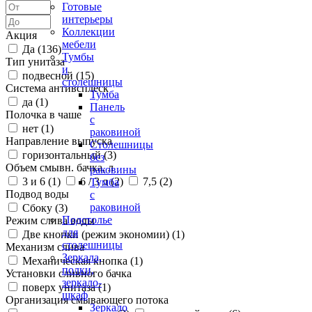
Готовые
интерьеры
Коллекции
Акция
мебели
Да (
136
)
Тумбы
Тип унитаза
и
подвесной (
15
)
столешницы
Система антивсплеск
Тумба
да (
1
)
Панель
Полочка в чаше
с
нет (
1
)
раковиной
Направление выпуска
Столешницы
горизонтальный (
3
)
без
Объем смывн. бачка, л
раковины
3 и 6 (
1
)
6 / 3 л (
2
)
7,5 (
2
)
Тумба
Подвод воды
с
раковиной
Сбоку (
3
)
Подстолье
Режим слива воды
для
Две кнопки (режим экономии) (
1
)
столешницы
Механизм слива
Зеркала,
Механическая кнопка (
1
)
полки,
Установки сливного бачка
зеркало-
поверх унитаза (
1
)
шкаф
Организация смывающего потока
Зеркало