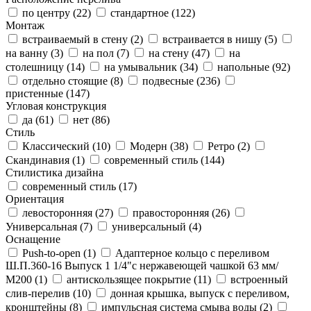
по центру (
22
)
стандартное (
122
)
Монтаж
встраиваемый в стену (
2
)
встраивается в нишу (
5
)
на ванну (
3
)
на пол (
7
)
на стену (
47
)
на
столешницу (
14
)
на умывальник (
34
)
напольные (
92
)
отдельно стоящие (
8
)
подвесные (
236
)
пристенные (
147
)
Угловая конструкция
да (
61
)
нет (
86
)
Стиль
Классический (
10
)
Модерн (
38
)
Ретро (
2
)
Скандинавия (
1
)
современный стиль (
144
)
Стилистика дизайна
современный стиль (
17
)
Ориентация
левосторонняя (
27
)
правосторонняя (
26
)
Универсальная (
7
)
универсальный (
4
)
Оснащение
Push-to-open (
1
)
Адаптерное кольцо с переливом
Ш.П.360-16 Выпуск 1 1/4"с нержавеющей чашкой 63 мм/
М200 (
1
)
антискользящее покрытие (
11
)
встроенный
слив-перелив (
10
)
донная крышка, выпуск с переливом,
кронштейны (
8
)
импульсная система смыва воды (
2
)