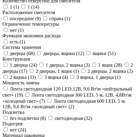
Количество отверстий для смесителя
1 (
1
)
1 (
14
)
Расположение смесителя
посередине (
9
)
справа (
1
)
Ограничение температуры
нет (
1
)
Функция экономии расхода
есть (
1
)
Система хранения
дверцы (
68
)
дверцы, ящики (
12
)
ящики (
51
)
Конструкция
1 дверца (
24
)
1 дверца, 2 ящика (
3
)
1 ящик (
28
)
2
дверцы (
17
)
2 дверцы, 1 ящик (
1
)
2 дверцы, 2 ящика (
2
)
2 ящика (
33
)
3 ящика (
4
)
3 ящика, 1 дверца (
1
)
Мощность лампы
Лента светодиодная 120 LED,12В, 9,6 Вт\м «нейтральный
свет» (
19
)
Лента светодиодная 300 LED, 5 м, 12В, 4,8Вт\м
«холодный свет» (
7
)
Лента светодиодная 600 LED, 5 м,
12В, 9,6 Вт\м «холодный свет» (
2
)
Подсветка
без подсветки (
8
)
светодиодная (
32
)
Подогрев
нет (
24
)
Материал раковины