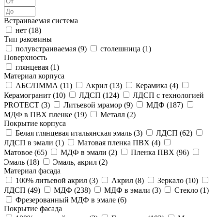
Встраиваемая система
нет (
18
)
Тип раковины
полувстраиваемая (
9
)
столешница (
1
)
Поверхность
глянцевая (
1
)
Материал корпуса
АБС/ПММА (
11
)
Акрил (
13
)
Керамика (
4
)
Керамогранит (
10
)
ЛДСП (
124
)
ЛДСП с технологией
PROTECT (
3
)
Литьевой мрамор (
9
)
МДФ (
187
)
МДФ в ПВХ пленке (
19
)
Металл (
2
)
Покрытие корпуса
Белая глянцевая итальянская эмаль (
3
)
ЛДСП (
62
)
ЛДСП в эмали (
1
)
Матовая пленка ПВХ (
4
)
Матовое (
65
)
МДФ в эмали (
2
)
Пленка ПВХ (
96
)
Эмаль (
18
)
Эмаль, акрил (
2
)
Материал фасада
100% литьевой акрил (
3
)
Акрил (
8
)
Зеркало (
10
)
ЛДСП (
49
)
МДФ (
238
)
МДФ в эмали (
3
)
Стекло (
1
)
Фрезерованный МДФ в эмале (
6
)
Покрытие фасада