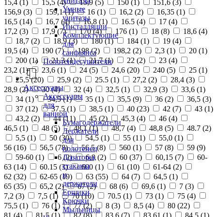
унитазы
15,4 (
1
)
15,5 (
4
)
15,9 (
5
)
150 (
1
)
151,6 (
3
)
Умные
156,9 (
3
)
159,1 (
1
)
16 (
1
)
16,2 (
2
)
16,35 (
1
)
унитазы
16,5 (
14
)
16,7 (
4
)
16,8 (
1
)
16.5 (
4
)
17 (
4
)
Инсталляции
17,2 (
3
)
17,9 (
7
)
170 (
4
)
176 (
1
)
18 (
8
)
18,6 (
4
)
Комплектующие
18,7 (
2
)
18,9 (
3
)
180 (
1
)
184 (
1
)
19 (
4
)
для
19,5 (
4
)
190 (
7
)
198 (
2
)
198,2 (
2
)
2,3 (
1
)
20 (
1
)
санфаянса
200 (
1
)
21,3 (
1
)
21,7 (
1
)
22 (
2
)
23 (
4
)
Полотенцесушители
23,2 (
1
)
23,6 (
1
)
24 (
5
)
24,6 (
20
)
240 (
5
)
25 (
1
)
25,5 (
20
)
25,9 (
2
)
25.5 (
1
)
27,2 (
2
)
28,4 (
3
)
Аксессуары
28,9 (
2
)
30 (
4
)
32 (
4
)
32,5 (
1
)
32,9 (
3
)
33,6 (
1
)
Аксессуары
34 (
1
)
34,5 (
1
)
35 (
1
)
35,5 (
9
)
36 (
2
)
36,5 (
3
)
для
37 (
12
)
37,5 (
1
)
38,5 (
1
)
40 (
23
)
42 (
7
)
43 (
1
)
ванной
43,2 (
2
)
44 (
11
)
45 (
2
)
45,3 (
4
)
46 (
4
)
Бумагодержатели
46,5 (
1
)
48 (
5
)
48,1 (
1
)
48,7 (
4
)
48,8 (
5
)
48.7 (
2
)
Держатели
5,5 (
1
)
50 (
30
)
54,5 (
1
)
55 (
11
)
55,0 (
1
)
для
56 (
16
)
56,5 (
78
)
56.5 (
8
)
560 (
1
)
57 (
8
)
59 (
9
)
полотенец
Дозаторы,
59-60 (
1
)
6 (
2
)
6,9 (
2
)
60 (
37
)
60,15 (
7
)
60-
стаканы
63 (
14
)
60.15 (
3
)
600 (
1
)
61 (
10
)
61-64 (
2
)
и
62 (
32
)
62-65 (
19
)
63 (
55
)
64 (
7
)
64,5 (
1
)
держатели
65 (
35
)
65,2 (
2
)
67 (
2
)
68 (
6
)
69,6 (
1
)
7 (
3
)
Ершики
7,2 (
3
)
7,5 (
1
)
70 (
10
)
70.5 (
1
)
73 (
1
)
75 (
4
)
Крючки
75,5 (
1
)
76 (
1
)
77 (
2
)
8 (
3
)
8,5 (
4
)
80 (
22
)
Мыльницы
81 (
4
)
81,5 (
1
)
82 (
8
)
83,6 (
7
)
83,61 (
1
)
84,5 (
1
)