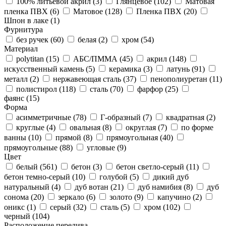
100% литьевой акрил (
3
)
Глянцевое (
102
)
Матовая
пленка ПВХ (
6
)
Матовое (
128
)
Пленка ПВХ (
20
)
Шпон в лаке (
1
)
Фурнитура
без ручек (
60
)
белая (
2
)
хром (
54
)
Материал
polytitan (
15
)
АБС/ПММА (
45
)
акрил (
148
)
искусственный камень (
5
)
керамика (
3
)
латунь (
91
)
металл (
2
)
нержавеющая сталь (
37
)
пенополиуретан (
11
)
полистирол (
118
)
сталь (
70
)
фарфор (
25
)
фаянс (
15
)
Форма
асимметричные (
78
)
Г-образный (
7
)
квадратная (
2
)
круглые (
4
)
овальная (
8
)
округлая (
7
)
по форме
ванны (
10
)
прямой (
8
)
прямоугольная (
40
)
прямоугольные (
88
)
угловые (
9
)
Цвет
белый (
561
)
бетон (
3
)
бетон светло-серый (
11
)
бетон темно-серый (
10
)
голубой (
5
)
дикий дуб
натуральный (
4
)
дуб вотан (
21
)
дуб намибия (
8
)
дуб
сонома (
20
)
зеркало (
6
)
золото (
9
)
капучино (
2
)
оникс (
1
)
серый (
32
)
сталь (
5
)
хром (
102
)
черный (
104
)
Расположение перелива