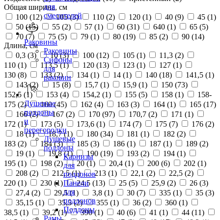
для
Общая ширина, см
смесителей
100 (
12
)
105 (
3
)
110 (
2
)
120 (
1
)
40 (
9
)
45 (
1
)
50 (
15
)
55 (
2
)
57 (
1
)
60 (
31
)
640 (
1
)
65 (
5
)
70 (
7
)
75 (
5
)
79 (
1
)
80 (
19
)
85 (
2
)
90 (
14
)
Раковины
Длина, см
Раковины
0,3 (
3
)
10 (
3
)
100 (
12
)
105 (
1
)
11,3 (
2
)
Сифоны
110 (
1
)
113,5 (
1
)
120 (
13
)
123 (
1
)
127 (
1
)
для
130 (
8
)
133 (
2
)
134 (
1
)
14 (
1
)
140 (
18
)
141,5 (
1
)
раковин
143 (
2
)
15 (
8
)
15,7 (
1
)
15,9 (
1
)
150 (
73
)
152,5 (
1
)
153 (
4
)
154,2 (
1
)
155 (
5
)
158 (
1
)
158-
Душевые
175 (
2
)
160 (
45
)
162 (
4
)
163 (
3
)
164 (
1
)
165 (
17
)
поддоны
166 (
2
)
167 (
2
)
170 (
97
)
170,7 (
2
)
171 (
1
)
и
172 (
1
)
173 (
5
)
173,6 (
1
)
174 (
7
)
175 (
7
)
176 (
2
)
перегородки
18 (
1
)
18,7 (
1
)
180 (
34
)
181 (
1
)
182 (
2
)
Душевые
183 (
2
)
184 (
3
)
185 (
3
)
186 (
1
)
187 (
1
)
189 (
2
)
поддоны
19 (
1
)
19,8 (
1
)
190 (
19
)
193 (
2
)
194 (
1
)
Карнизы
195 (
1
)
198 (
2
)
20 (
1
)
20,4 (
1
)
200 (
6
)
202 (
1
)
для
208 (
2
)
212,5 (
1
)
213 (
1
)
22,1 (
2
)
22,5 (
2
)
поддонов
220 (
1
)
230 (
1
)
24,5 (
13
)
25 (
5
)
25,9 (
2
)
26 (
3
)
Панели
для
27,4 (
2
)
29,5 (
1
)
3,8 (
1
)
30 (
7
)
335 (
1
)
35 (
3
)
поддонов
35,15 (
1
)
35,5 (
2
)
355 (
1
)
36 (
2
)
360 (
1
)
Поддоны
38,5 (
1
)
39,2 (
1
)
390 (
1
)
40 (
6
)
41 (
1
)
44 (
11
)
Рамы