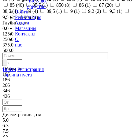
Чистящее
85 (
40
)
85,5 (
1
)
850 (
8
)
86 (
1
)
87 (
20
)
средство
88,7 (
4
)
89 (
4
)
89,5 (
1
)
9 (
1
)
9,2 (
2
)
9,3 (
1
)
Войти
Регистрация
9,5 (
2
)
90 (
21
)
Акции
Глубина, см
Магазины
0.0
Контакты
125.0
О
250.0
нас
375.0
500.0
Объем, л
Войти
Регистрация
106
корзина пуста
186
266
346
426
Диаметр слива, см
5.0
6.3
7.5
8.8