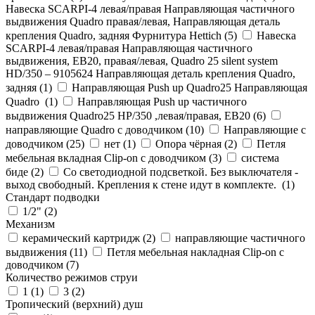
Навеска SCARPI-4 левая/правая Направляющая частичного
выдвижения Quadro правая/левая, Направляющая деталь
крепления Quadro, задняя Фурнитура Hettich (
5
)
Навеска
SCARPI-4 левая/правая Направляющая частичного
выдвижения, ЕВ20, правая/левая, Quadro 25 silent system
HD/350 – 9105624 Направляющая деталь крепления Quadro,
задняя (
1
)
Направляющая Push up Quadro25 Направляющая
Quadro (
1
)
Направляющая Push up частичного
выдвижения Quadro25 НР/350 ,левая/правая, ЕВ20 (
6
)
направляющие Quadro с доводчиком (
10
)
Направляющие с
доводчиком (
25
)
нет (
1
)
Опора чёрная (
2
)
Петля
мебельная вкладная Clip-on с доводчиком (
3
)
система
биде (
2
)
Со светодиодной подсветкой. Без выключателя -
выход свободный. Крепления к стене идут в комплекте. (
1
)
Стандарт подводки
1/2" (
2
)
Механизм
керамический картридж (
2
)
направляющие частичного
выдвижения (
11
)
Петля мебельная накладная Clip-on с
доводчиком (
7
)
Количество режимов струи
1 (
1
)
3 (
2
)
Тропический (верхний) душ