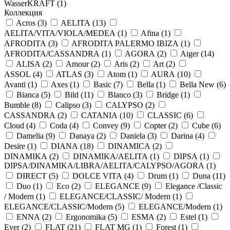
WasserKRAFT (
1
)
Коллекция
Acros (
3
)
AELITA (
13
)
AELITA/VITA/VIOLA/MEDEA (
1
)
Afina (
1
)
AFRODITA (
3
)
AFRODITA PALERMO IBIZA (
1
)
AFRODITA/CASSANDRA (
1
)
AGORA (
2
)
Aiger (
14
)
ALISA (
2
)
Amour (
2
)
Aris (
2
)
Art (
2
)
ASSOL (
4
)
ATLAS (
3
)
Atom (
1
)
AURA (
10
)
Avanti (
1
)
Axes (
1
)
Basic (
7
)
Bella (
1
)
Bella New (
6
)
Bianca (
5
)
Bild (
11
)
Blanco (
3
)
Bridge (
1
)
Bumble (
8
)
Calipso (
3
)
CALYPSO (
2
)
CASSANDRA (
2
)
CATANIA (
10
)
CLASSIC (
6
)
Cloud (
4
)
Coda (
4
)
Convey (
9
)
Copter (
2
)
Cube (
6
)
Damelia (
9
)
Danaya (
2
)
Daniela (
3
)
Darina (
4
)
Desire (
1
)
DIANA (
18
)
DINAMICA (
2
)
DINAMIKA (
2
)
DINAMIKA/AELITA (
1
)
DIPSA (
1
)
DIPSA/DINAMIKA/LIBRA/AELITA/CALYPSO/AGORA (
1
)
DIRECT (
5
)
DOLCE VITA (
4
)
Drum (
1
)
Duna (
11
)
Duo (
1
)
Eco (
2
)
ELEGANCE (
9
)
Elegance /Classic
/ Modern (
1
)
ELEGANCE/CLASSIC/ Modern (
1
)
ELEGANCE/CLASSIC/Modern (
5
)
ELEGANCE/Modern (
1
)
ENNA (
2
)
Ergonomika (
5
)
ESMA (
2
)
Estel (
1
)
Ever (
2
)
FLAT (
21
)
FLAT MG (
1
)
Forest (
1
)