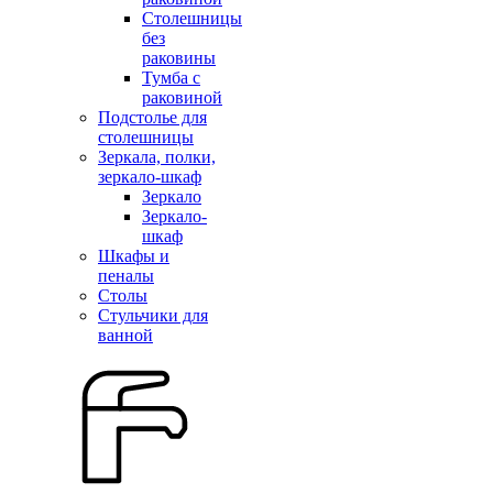
Столешницы
без
раковины
Тумба с
раковиной
Подстолье для
столешницы
Зеркала, полки,
зеркало-шкаф
Зеркало
Зеркало-
шкаф
Шкафы и
пеналы
Столы
Стульчики для
ванной