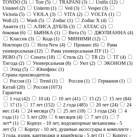
TONDO (
3
)
Torr (
5
)
TRAPANI (
3
)
Unifix (
12
)
Unisteel (
2
)
Uniterm (
1
)
Veil (
3
)
Vesper (
3
)
Victoria (
5
)
VIOLA (
3
)
VITA (
2
)
VOLTA (
1
)
Wall (
2
)
Wash (
5
)
Zodiac (
1
)
Zodiac X (
4
)
Аванти (
1
)
АЛИСА ДУБЛЬ (
3
)
АТЛАС (
2
)
боковая (
6
)
БЬЯНКА (
1
)
Вита (
5
)
ДЖУЛИАННА (
4
)
Классик (
3
)
Кода (
1
)
МИНИМИ (
12
)
Ноктюрн (
1
)
Нота New (
4
)
Прованс (
6
)
Рама
универсальная (
12
)
Рама универсальная ПУ (
1
)
РЕВО (
7
)
Соната (
18
)
Стиль (
2
)
ТR (
2
)
ТГ (
4
)
Тигода (
2
)
Универсальная (
8
)
Уют (
2
)
ЭКОНОМ (
3
)
Этюд (
5
)
Юнификс (
1
)
Страна производитель
Россия (
1
)
Trend (
1
)
Россия (
1
)
Германия (
1
)
Китай (
20
)
Россия (
1073
)
Гарантия
1 год (
42
)
10 (
4
)
10 лет (
41
)
15 (
2
)
15 лет (
84
)
17 (
1
)
17 лет (
152
)
2 года (
485
)
20 лет (
24
)
24
мес (
14
)
24 месяца (
7
)
25 лет (
18
)
3 года (
24
)
4
года (
1
)
5 лет (
20
)
6 месяцев (
4
)
7 лет (
1
)
7
лет* (
1
)
Корпус - 10 лет, водозапорные механизмы - 5
лет (
5
)
Корпус - 10 лет, душевые аксессуары в комплекте -
3 года, излив, картриджи и кранбуксы - 5 лет (
1
)
Корпус -