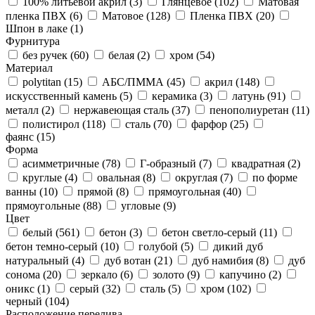
100% литьевой акрил (
3
)
Глянцевое (
102
)
Матовая
пленка ПВХ (
6
)
Матовое (
128
)
Пленка ПВХ (
20
)
Шпон в лаке (
1
)
Фурнитура
без ручек (
60
)
белая (
2
)
хром (
54
)
Материал
polytitan (
15
)
АБС/ПММА (
45
)
акрил (
148
)
искусственный камень (
5
)
керамика (
3
)
латунь (
91
)
металл (
2
)
нержавеющая сталь (
37
)
пенополиуретан (
11
)
полистирол (
118
)
сталь (
70
)
фарфор (
25
)
фаянс (
15
)
Форма
асимметричные (
78
)
Г-образный (
7
)
квадратная (
2
)
круглые (
4
)
овальная (
8
)
округлая (
7
)
по форме
ванны (
10
)
прямой (
8
)
прямоугольная (
40
)
прямоугольные (
88
)
угловые (
9
)
Цвет
белый (
561
)
бетон (
3
)
бетон светло-серый (
11
)
бетон темно-серый (
10
)
голубой (
5
)
дикий дуб
натуральный (
4
)
дуб вотан (
21
)
дуб намибия (
8
)
дуб
сонома (
20
)
зеркало (
6
)
золото (
9
)
капучино (
2
)
оникс (
1
)
серый (
32
)
сталь (
5
)
хром (
102
)
черный (
104
)
Расположение перелива