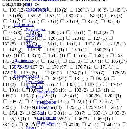
для
Общая ширина, см
смесителей
100 (
12
)
105 (
3
)
110 (
2
)
120 (
1
)
40 (
9
)
45 (
1
)
50 (
15
)
55 (
2
)
57 (
1
)
60 (
31
)
640 (
1
)
65 (
5
)
70 (
7
)
75 (
5
)
79 (
1
)
80 (
19
)
85 (
2
)
90 (
14
)
Раковины
Длина, см
Раковины
0,3 (
3
)
10 (
3
)
100 (
12
)
105 (
1
)
11,3 (
2
)
Сифоны
110 (
1
)
113,5 (
1
)
120 (
13
)
123 (
1
)
127 (
1
)
для
130 (
8
)
133 (
2
)
134 (
1
)
14 (
1
)
140 (
18
)
141,5 (
1
)
раковин
143 (
2
)
15 (
8
)
15,7 (
1
)
15,9 (
1
)
150 (
73
)
152,5 (
1
)
153 (
4
)
154,2 (
1
)
155 (
5
)
158 (
1
)
158-
Душевые
175 (
2
)
160 (
45
)
162 (
4
)
163 (
3
)
164 (
1
)
165 (
17
)
поддоны
166 (
2
)
167 (
2
)
170 (
97
)
170,7 (
2
)
171 (
1
)
и
172 (
1
)
173 (
5
)
173,6 (
1
)
174 (
7
)
175 (
7
)
176 (
2
)
перегородки
18 (
1
)
18,7 (
1
)
180 (
34
)
181 (
1
)
182 (
2
)
Душевые
183 (
2
)
184 (
3
)
185 (
3
)
186 (
1
)
187 (
1
)
189 (
2
)
поддоны
19 (
1
)
19,8 (
1
)
190 (
19
)
193 (
2
)
194 (
1
)
Карнизы
195 (
1
)
198 (
2
)
20 (
1
)
20,4 (
1
)
200 (
6
)
202 (
1
)
для
208 (
2
)
212,5 (
1
)
213 (
1
)
22,1 (
2
)
22,5 (
2
)
поддонов
220 (
1
)
230 (
1
)
24,5 (
13
)
25 (
5
)
25,9 (
2
)
26 (
3
)
Панели
для
27,4 (
2
)
29,5 (
1
)
3,8 (
1
)
30 (
7
)
335 (
1
)
35 (
3
)
поддонов
35,15 (
1
)
35,5 (
2
)
355 (
1
)
36 (
2
)
360 (
1
)
Поддоны
38,5 (
1
)
39,2 (
1
)
390 (
1
)
40 (
6
)
41 (
1
)
44 (
11
)
Рамы