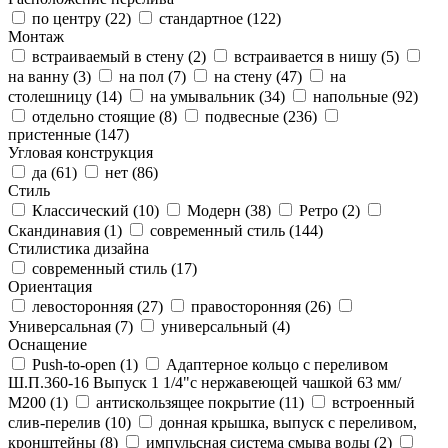
по центру (
22
)
стандартное (
122
)
Монтаж
встраиваемый в стену (
2
)
встраивается в нишу (
5
)
на ванну (
3
)
на пол (
7
)
на стену (
47
)
на
столешницу (
14
)
на умывальник (
34
)
напольные (
92
)
отдельно стоящие (
8
)
подвесные (
236
)
пристенные (
147
)
Угловая конструкция
да (
61
)
нет (
86
)
Стиль
Классический (
10
)
Модерн (
38
)
Ретро (
2
)
Скандинавия (
1
)
современный стиль (
144
)
Стилистика дизайна
современный стиль (
17
)
Ориентация
левосторонняя (
27
)
правосторонняя (
26
)
Универсальная (
7
)
универсальный (
4
)
Оснащение
Push-to-open (
1
)
Адаптерное кольцо с переливом
Ш.П.360-16 Выпуск 1 1/4"с нержавеющей чашкой 63 мм/
М200 (
1
)
антискользящее покрытие (
11
)
встроенный
слив-перелив (
10
)
донная крышка, выпуск с переливом,
кронштейны (
8
)
импульсная система смыва воды (
2
)