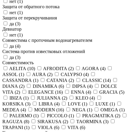
нет (
1
)
Защита от обратного потока
нет (
1
)
Защита от перекручивания
да (
3
)
Девиатор
нет (
1
)
Совместима с проточным водонагревателем
да (
4
)
Система против известковых отложений
да (
3
)
Совместимость
AELITA (
10
)
AFRODITA (
2
)
AGORA (
4
)
ASSOL (
1
)
AURA (
2
)
CALYPSO (
4
)
CASSANDRA (
1
)
CATANIA (
2
)
CLASSIC (
14
)
DIANA (
2
)
DINAMIKA (
6
)
DIPSA (
4
)
DOLCE
VITA (
2
)
ELEGANCE (
16
)
ENNA (
4
)
GRACIA (
5
)
IBIZA (
1
)
JULIANNA (
2
)
KLEO (
4
)
KORSIKA (
3
)
LIBRA (
4
)
LOVE (
1
)
LUXE (
1
)
MEDEA (
4
)
MODERN (
16
)
NEGA (
1
)
OMEGA (
1
)
PALERMO (
1
)
PICCOLO (
1
)
PRAGMATIKA (
2
)
RAGUZA (
8
)
SIRAKUSA (
2
)
TAORMINA (
3
)
TRAPANI (
1
)
VIOLA (
6
)
VITA (
6
)