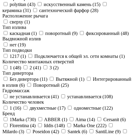
polytitan (
43
)
искусственный камень (
15
)
керамика (
31
)
сантехнический фарфор (
28
)
Расположение рычага
сверху (
1
)
Тип излива
каскадная (
1
)
поворотный (
9
)
фиксированный (
48
)
Выдвижной излив
нет (
19
)
Тип подводки
1217 (
1
)
Подключается к общей эл. сети комнаты (
1
)
Количество монтажных отверстий
1 (
48
)
2 (
41
)
3 (
2
)
Тип дивертора
Без дивертора (
11
)
Вытяжной (
1
)
Интегрированный
в излив (
6
)
Поворотный (
25
)
Гидромассаж
не устанавливается (
41
)
устанавливается (
108
)
Количество человек
1 (
16
)
двухместные (
17
)
одноместные (
122
)
Бренд
1Marka (
730
)
ABBER (
1
)
Aima (
14
)
Cersanit (
6
)
Florentina (
4
)
Iddis (
148
)
Marka One (
222
)
Milardo (
3
)
Poseidon (
42
)
Santek (
6
)
SantiLine (
9
)