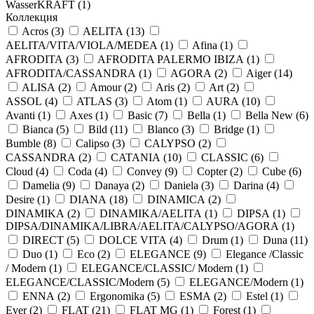
WasserKRAFT (
1
)
Коллекция
Acros (
3
)
AELITA (
13
)
AELITA/VITA/VIOLA/MEDEA (
1
)
Afina (
1
)
AFRODITA (
3
)
AFRODITA PALERMO IBIZA (
1
)
AFRODITA/CASSANDRA (
1
)
AGORA (
2
)
Aiger (
14
)
ALISA (
2
)
Amour (
2
)
Aris (
2
)
Art (
2
)
ASSOL (
4
)
ATLAS (
3
)
Atom (
1
)
AURA (
10
)
Avanti (
1
)
Axes (
1
)
Basic (
7
)
Bella (
1
)
Bella New (
6
)
Bianca (
5
)
Bild (
11
)
Blanco (
3
)
Bridge (
1
)
Bumble (
8
)
Calipso (
3
)
CALYPSO (
2
)
CASSANDRA (
2
)
CATANIA (
10
)
CLASSIC (
6
)
Cloud (
4
)
Coda (
4
)
Convey (
9
)
Copter (
2
)
Cube (
6
)
Damelia (
9
)
Danaya (
2
)
Daniela (
3
)
Darina (
4
)
Desire (
1
)
DIANA (
18
)
DINAMICA (
2
)
DINAMIKA (
2
)
DINAMIKA/AELITA (
1
)
DIPSA (
1
)
DIPSA/DINAMIKA/LIBRA/AELITA/CALYPSO/AGORA (
1
)
DIRECT (
5
)
DOLCE VITA (
4
)
Drum (
1
)
Duna (
11
)
Duo (
1
)
Eco (
2
)
ELEGANCE (
9
)
Elegance /Classic
/ Modern (
1
)
ELEGANCE/CLASSIC/ Modern (
1
)
ELEGANCE/CLASSIC/Modern (
5
)
ELEGANCE/Modern (
1
)
ENNA (
2
)
Ergonomika (
5
)
ESMA (
2
)
Estel (
1
)
Ever (
2
)
FLAT (
21
)
FLAT MG (
1
)
Forest (
1
)