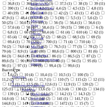
36,8 (
1
)
360 (
1
)
37 (
3
)
37,5 (
1
)
38 (
3
)
39 (
11
)
комплекты
390 (
1
)
4 (
2
)
4,2 (
1
)
4,4 (
2
)
4,5 (
12
)
4,8 (
11
)
гидромассажа
Массаж
40 (
19
)
41 (
2
)
410 (
1
)
42 (
2
)
43 (
1
)
45 (
2
)
общий
47,9 (
1
)
48,4 (
1
)
49 (
2
)
5 (
30
)
5,5 (
1
)
5,6 (
2
)
Массаж
50 (
25
)
50,6 (
1
)
55 (
3
)
56 (
5
)
56,4 (
1
)
56,6 (
1
)
тела
57,6 (
4
)
58 (
4
)
58,4 (
1
)
59 (
15
)
590 (
1
)
6 (
3
)
Массаж
6,8 (
1
)
60 (
94
)
60,4 (
4
)
61 (
4
)
610 (
4
)
62 (
1
)
спины
65 (
4
)
66 (
10
)
67 (
2
)
68 (
2
)
68,5 (
3
)
69 (
5
)
Массаж
69,4 (
1
)
70 (
120
)
700 (
1
)
71 (
4
)
710 (
4
)
шиацу
74 (
2
)
74,6 (
4
)
75 (
62
)
76,5 (
1
)
77 (
3
)
78 (
2
)
Массаж
79 (
4
)
8,9 (
1
)
80 (
80
)
80,6 (
1
)
800 (
1
)
81 (
6
)
ног
Подсветка
84 (
3
)
84,6 (
1
)
85 (
3
)
86 (
1
)
86,5 (
2
)
87 (
2
)
Дополнительные
89,6 (
5
)
90 (
49
)
900 (
1
)
93 (
1
)
94 (
5
)
95 (
6
)
опции
96 (
1
)
97 (
1
)
99 (
3
)
99,4 (
3
)
99,6 (
1
)
Высота, см
1,6 (
2
)
10 (
4
)
10,4 (
1
)
10,5 (
1
)
100 (
5
)
Унитазы
11,2 (
2
)
11,5 (
4
)
11,7 (
1
)
110 (
7
)
115 (
2
)
12 (
11
)
и
12,1 (
1
)
12,5 (
9
)
12,6 (
1
)
12,9 (
1
)
120 (
2
)
полотенцесушители
125 (
1
)
13,5 (
4
)
13,6 (
5
)
13.3 (
4
)
130 (
2
)
134 (
1
)
Унитазы
139 (
1
)
14 (
1
)
14,1 (
2
)
14,2 (
1
)
14,3 (
2
)
Напольные
14,6 (
4
)
14,7 (
2
)
140 (
2
)
141 (
1
)
141,7 (
1
)
унитазы
Подвесные
144,8 (
1
)
145 (
1
)
1468 (
1
)
1472 (
1
)
15 (
7
)