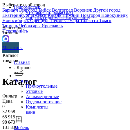
Выберите свой город
Гидромассаж
Барнаул
Белгород
Бийск
Волгоград
Воронеж
Другой город
Что такое гидромассаж?
Екатеринбург
Ижевск
Казань
Нижний Новгород
Новокузнецк
Собрать гидромассажную ванну
Новосибирск
Оренбург
Пермь
Самара
Тольятти
Томск
Тюмень
Чебоксары
Ярославль
Ваш город:
Перезвонить
Тюмень
Магазины
Каталог
товаров
Главная
- Каталог
Каталог
Ванны
Прямоугольные
Угловые
Фильтр
Асимметричные
Цена
Отдельностоящие
0
Комплекты
32 958
ванн
65 915
98 873
131 830
Мебель