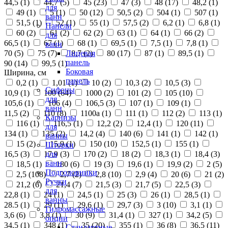
44,5 (
1
)
44,7 (
5
)
45 (
23
)
47 (
3
)
48 (
17
)
48,2 (
1
)
для
49 (
1
)
5 (
1
)
50 (
12
)
50,5 (
2
)
504 (
1
)
507 (
1
)
ванн
51,5 (
1
)
52 (
1
)
55 (
1
)
57,5 (
2
)
6,2 (
1
)
6,8 (
1
)
Панели
60 (
2
)
61 (
2
)
62 (
2
)
63 (
1
)
64 (
1
)
66 (
2
)
для
66,5 (
1
)
67 (
1
)
68 (
1
)
69,5 (
1
)
7,5 (
1
)
7,8 (
1
)
ванн
70 (
5
)
75 (
7
)
8,7 (
2
)
80 (
17
)
87 (
1
)
89,5 (
1
)
Лицевая
панель
90 (
14
)
99,5 (
1
)
Боковая
Ширина, см
панель
0,2 (
1
)
1,01 (
1
)
10 (
2
)
10,3 (
2
)
10,5 (
3
)
Сифоны
10,9 (
1
)
100 (
64
)
1000 (
2
)
101 (
2
)
105 (
10
)
для
105,6 (
1
)
106 (
4
)
106,5 (
3
)
107 (
1
)
109 (
1
)
ванн
11,5 (
2
)
110 (
8
)
1100а (
1
)
111 (
1
)
112 (
2
)
113 (
1
)
Карнизы
116 (
1
)
116,5 (
1
)
12,2 (
2
)
12,4 (
1
)
120 (
11
)
для
134 (
1
)
135 (
2
)
14,2 (
4
)
140 (
6
)
141 (
1
)
142 (
1
)
ванны
15 (
2
)
15,9 (
1
)
150 (
10
)
152,5 (
1
)
155 (
1
)
Шторки
16,5 (
3
)
17,9 (
3
)
170 (
2
)
18 (
2
)
18,3 (
1
)
18,4 (
3
)
для
ванн
18,5 (
1
)
180 (
6
)
19 (
3
)
19,6 (
1
)
19,9 (
2
)
2 (
5
)
Подголовники
2,5 (
108
)
2,7 (
2
)
2,8 (
10
)
2,9 (
4
)
20 (
6
)
21 (
2
)
Ручки
21,2 (
6
)
21,4 (
7
)
21,5 (
3
)
21,7 (
5
)
22,5 (
3
)
для
22,8 (
1
)
24 (
1
)
24,5 (
1
)
25 (
3
)
26 (
1
)
28,5 (
1
)
ванны
28.5 (
1
)
29 (
1
)
29,6 (
1
)
29,7 (
3
)
3 (
10
)
3,1 (
1
)
Гидромассажные
3,6 (
6
)
3,8 (
1
)
30 (
9
)
31,4 (
1
)
327 (
1
)
34,2 (
5
)
опции
34,5 (
1
)
348 (
1
)
35 (
20
)
355 (
1
)
36 (
8
)
36,5 (
11
)
Стандартные