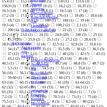
унитазы
15,4 (
1
)
15,5 (
4
)
15,9 (
5
)
150 (
1
)
151,6 (
3
)
Умные
156,9 (
3
)
159,1 (
1
)
16 (
1
)
16,2 (
2
)
16,35 (
1
)
унитазы
16,5 (
14
)
16,7 (
4
)
16,8 (
1
)
16.5 (
4
)
17 (
4
)
Инсталляции
17,2 (
3
)
17,9 (
7
)
170 (
4
)
176 (
1
)
18 (
8
)
18,6 (
4
)
Комплектующие
18,7 (
2
)
18,9 (
3
)
180 (
1
)
184 (
1
)
19 (
4
)
для
19,5 (
4
)
190 (
7
)
198 (
2
)
198,2 (
2
)
2,3 (
1
)
20 (
1
)
санфаянса
200 (
1
)
21,3 (
1
)
21,7 (
1
)
22 (
2
)
23 (
4
)
Полотенцесушители
23,2 (
1
)
23,6 (
1
)
24 (
5
)
24,6 (
20
)
240 (
5
)
25 (
1
)
25,5 (
20
)
25,9 (
2
)
25.5 (
1
)
27,2 (
2
)
28,4 (
3
)
Аксессуары
28,9 (
2
)
30 (
4
)
32 (
4
)
32,5 (
1
)
32,9 (
3
)
33,6 (
1
)
Аксессуары
34 (
1
)
34,5 (
1
)
35 (
1
)
35,5 (
9
)
36 (
2
)
36,5 (
3
)
для
37 (
12
)
37,5 (
1
)
38,5 (
1
)
40 (
23
)
42 (
7
)
43 (
1
)
ванной
43,2 (
2
)
44 (
11
)
45 (
2
)
45,3 (
4
)
46 (
4
)
Бумагодержатели
46,5 (
1
)
48 (
5
)
48,1 (
1
)
48,7 (
4
)
48,8 (
5
)
48.7 (
2
)
Держатели
5,5 (
1
)
50 (
30
)
54,5 (
1
)
55 (
11
)
55,0 (
1
)
для
56 (
16
)
56,5 (
78
)
56.5 (
8
)
560 (
1
)
57 (
8
)
59 (
9
)
полотенец
Дозаторы,
59-60 (
1
)
6 (
2
)
6,9 (
2
)
60 (
37
)
60,15 (
7
)
60-
стаканы
63 (
14
)
60.15 (
3
)
600 (
1
)
61 (
10
)
61-64 (
2
)
и
62 (
32
)
62-65 (
19
)
63 (
55
)
64 (
7
)
64,5 (
1
)
держатели
65 (
35
)
65,2 (
2
)
67 (
2
)
68 (
6
)
69,6 (
1
)
7 (
3
)
Ершики
7,2 (
3
)
7,5 (
1
)
70 (
10
)
70.5 (
1
)
73 (
1
)
75 (
4
)
Крючки
75,5 (
1
)
76 (
1
)
77 (
2
)
8 (
3
)
8,5 (
4
)
80 (
22
)
Мыльницы
81 (
4
)
81,5 (
1
)
82 (
8
)
83,6 (
7
)
83,61 (
1
)
84,5 (
1
)