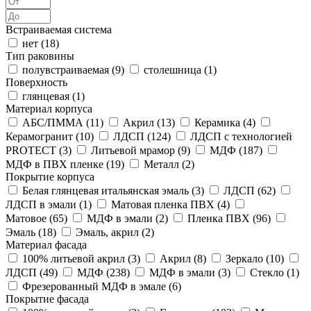
Встраиваемая система
нет (
18
)
Тип раковины
полувстраиваемая (
9
)
столешница (
1
)
Поверхность
глянцевая (
1
)
Материал корпуса
АБС/ПММА (
11
)
Акрил (
13
)
Керамика (
4
)
Керамогранит (
10
)
ЛДСП (
124
)
ЛДСП с технологией
PROTECT (
3
)
Литьевой мрамор (
9
)
МДФ (
187
)
МДФ в ПВХ пленке (
19
)
Металл (
2
)
Покрытие корпуса
Белая глянцевая итальянская эмаль (
3
)
ЛДСП (
62
)
ЛДСП в эмали (
1
)
Матовая пленка ПВХ (
4
)
Матовое (
65
)
МДФ в эмали (
2
)
Пленка ПВХ (
96
)
Эмаль (
18
)
Эмаль, акрил (
2
)
Материал фасада
100% литьевой акрил (
3
)
Акрил (
8
)
Зеркало (
10
)
ЛДСП (
49
)
МДФ (
238
)
МДФ в эмали (
3
)
Стекло (
1
)
Фрезерованный МДФ в эмале (
6
)
Покрытие фасада