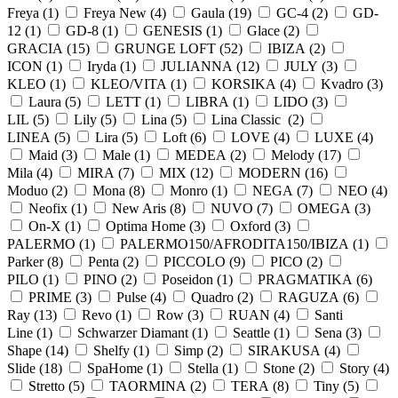
Freya (
1
)
Freya New (
4
)
Gaula (
19
)
GC-4 (
2
)
GD-
12 (
1
)
GD-8 (
1
)
GENESIS (
1
)
Glace (
2
)
GRACIA (
15
)
GRUNGE LOFT (
52
)
IBIZA (
2
)
ICON (
1
)
Iryda (
1
)
JULIANNA (
12
)
JULY (
3
)
KLEO (
1
)
KLEO/VITA (
1
)
KORSIKA (
4
)
Kvadro (
3
)
Laura (
5
)
LETT (
1
)
LIBRA (
1
)
LIDO (
3
)
LIL (
5
)
Lily (
5
)
Lina (
5
)
Lina Classic (
2
)
LINEA (
5
)
Lira (
5
)
Loft (
6
)
LOVE (
4
)
LUXE (
4
)
Maid (
3
)
Male (
1
)
MEDEA (
2
)
Melody (
17
)
Mila (
4
)
MIRA (
7
)
MIX (
12
)
MODERN (
16
)
Moduo (
2
)
Mona (
8
)
Monro (
1
)
NEGA (
7
)
NEO (
4
)
Neofix (
1
)
New Aris (
8
)
NUVO (
7
)
OMEGA (
3
)
On-X (
1
)
Optima Home (
3
)
Oxford (
3
)
PALERMO (
1
)
PALERMO150/AFRODITA150/IBIZA (
1
)
Parker (
8
)
Penta (
2
)
PICCOLO (
9
)
PICO (
2
)
PILO (
1
)
PINO (
2
)
Poseidon (
1
)
PRAGMATIKA (
6
)
PRIME (
3
)
Pulse (
4
)
Quadro (
2
)
RAGUZA (
6
)
Ray (
13
)
Revo (
1
)
Row (
3
)
RUAN (
4
)
Santi
Line (
1
)
Schwarzer Diamant (
1
)
Seattle (
1
)
Sena (
3
)
Shape (
14
)
Shelfy (
1
)
Simp (
2
)
SIRAKUSA (
4
)
Slide (
18
)
SpaHome (
1
)
Stella (
1
)
Stone (
2
)
Story (
4
)
Stretto (
5
)
TAORMINA (
2
)
TERA (
8
)
Tiny (
5
)