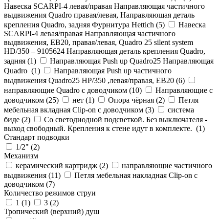
Навеска SCARPI-4 левая/правая Направляющая частичного
выдвижения Quadro правая/левая, Направляющая деталь
крепления Quadro, задняя Фурнитура Hettich (
5
)
Навеска
SCARPI-4 левая/правая Направляющая частичного
выдвижения, ЕВ20, правая/левая, Quadro 25 silent system
HD/350 – 9105624 Направляющая деталь крепления Quadro,
задняя (
1
)
Направляющая Push up Quadro25 Направляющая
Quadro (
1
)
Направляющая Push up частичного
выдвижения Quadro25 НР/350 ,левая/правая, ЕВ20 (
6
)
направляющие Quadro с доводчиком (
10
)
Направляющие с
доводчиком (
25
)
нет (
1
)
Опора чёрная (
2
)
Петля
мебельная вкладная Clip-on с доводчиком (
3
)
система
биде (
2
)
Со светодиодной подсветкой. Без выключателя -
выход свободный. Крепления к стене идут в комплекте. (
1
)
Стандарт подводки
1/2" (
2
)
Механизм
керамический картридж (
2
)
направляющие частичного
выдвижения (
11
)
Петля мебельная накладная Clip-on с
доводчиком (
7
)
Количество режимов струи
1 (
1
)
3 (
2
)
Тропический (верхний) душ