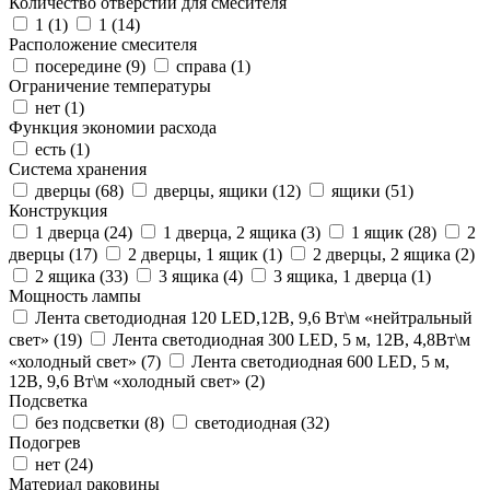
Количество отверстий для смесителя
1 (
1
)
1 (
14
)
Расположение смесителя
посередине (
9
)
справа (
1
)
Ограничение температуры
нет (
1
)
Функция экономии расхода
есть (
1
)
Система хранения
дверцы (
68
)
дверцы, ящики (
12
)
ящики (
51
)
Конструкция
1 дверца (
24
)
1 дверца, 2 ящика (
3
)
1 ящик (
28
)
2
дверцы (
17
)
2 дверцы, 1 ящик (
1
)
2 дверцы, 2 ящика (
2
)
2 ящика (
33
)
3 ящика (
4
)
3 ящика, 1 дверца (
1
)
Мощность лампы
Лента светодиодная 120 LED,12В, 9,6 Вт\м «нейтральный
свет» (
19
)
Лента светодиодная 300 LED, 5 м, 12В, 4,8Вт\м
«холодный свет» (
7
)
Лента светодиодная 600 LED, 5 м,
12В, 9,6 Вт\м «холодный свет» (
2
)
Подсветка
без подсветки (
8
)
светодиодная (
32
)
Подогрев
нет (
24
)
Материал раковины