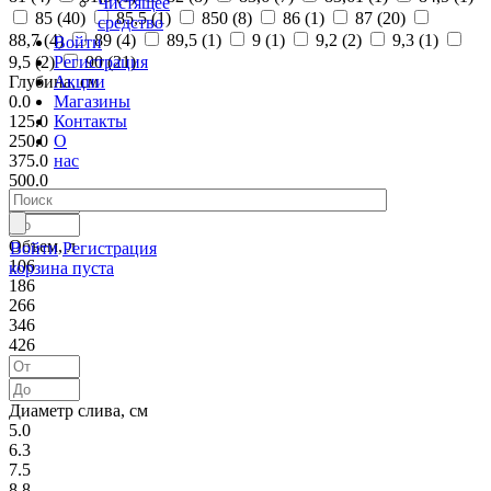
Чистящее
85 (
40
)
85,5 (
1
)
850 (
8
)
86 (
1
)
87 (
20
)
средство
88,7 (
4
)
89 (
4
)
89,5 (
1
)
9 (
1
)
9,2 (
2
)
9,3 (
1
)
Войти
Регистрация
9,5 (
2
)
90 (
21
)
Акции
Глубина, см
Магазины
0.0
Контакты
125.0
О
250.0
нас
375.0
500.0
Объем, л
Войти
Регистрация
106
корзина пуста
186
266
346
426
Диаметр слива, см
5.0
6.3
7.5
8.8