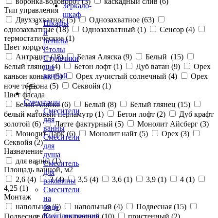
воронка-водоворот (
3
)
каскадный слив (
6
)
Зеркало-
Тип управления
шкаф
Двухзахватное (
5
)
Однозахватное (
63
)
Шкафы
однозахватные (
18
)
Однозахватный (
1
)
Сенсор (
4
)
и
термостатические (
1
)
пеналы
Цвет корпуса
Столы
Антрацит (
18
)
Белая Аляска (
9
)
Белый (
15
)
Стульчики
Белый глянец (
4
)
Бетон лофт (
1
)
Дуб ватан (
9
)
Орех
для
ванной
каньон коньяк (
5
)
Орех лучистый солнечный (
4
)
Орех
ноче тортона (
5
)
Секвойя (
1
)
Цвет фасада
Смесители
Белая Аляска (
6
)
Белый (
8
)
Белый глянец (
15
)
Смесители
белый матовый перламутр (
1
)
Бетон лофт (
2
)
Дуб крафт
для
золотой (
6
)
Латте фактурный (
5
)
Монолит Айсберг (
3
)
ванны
Монолит Дарк (
6
)
Монолит найт (
5
)
Орех (
3
)
Смесители
Секвойя (
2
)
для
Назначение
душа
для ванны (
1
)
Смеситель
Площадь ванной, м2
для
2,6 (
4
)
3 (
4
)
3,5 (
4
)
3,6 (
1
)
3,9 (
1
)
4 (
1
)
раковины
4,25 (
1
)
Смесители
Монтаж
на
напольная (
6
)
напольный (
4
)
Подвесная (
15
)
биде
Комплектующие
Подвесное (
1
)
подвесной (
10
)
пристенный (
2
)