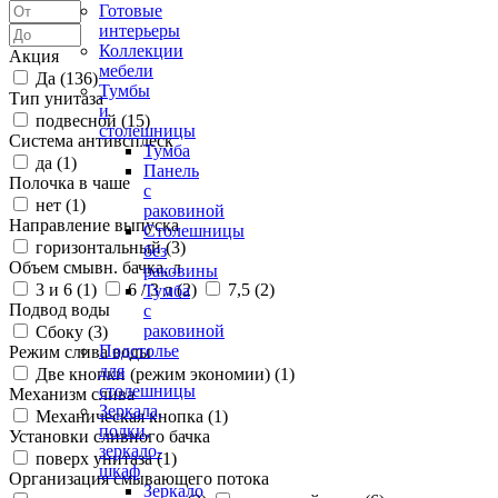
Готовые
интерьеры
Коллекции
Акция
мебели
Да (
136
)
Тумбы
Тип унитаза
и
подвесной (
15
)
столешницы
Система антивсплеск
Тумба
да (
1
)
Панель
Полочка в чаше
с
нет (
1
)
раковиной
Направление выпуска
Столешницы
горизонтальный (
3
)
без
Объем смывн. бачка, л
раковины
3 и 6 (
1
)
6 / 3 л (
2
)
7,5 (
2
)
Тумба
Подвод воды
с
раковиной
Сбоку (
3
)
Подстолье
Режим слива воды
для
Две кнопки (режим экономии) (
1
)
столешницы
Механизм слива
Зеркала,
Механическая кнопка (
1
)
полки,
Установки сливного бачка
зеркало-
поверх унитаза (
1
)
шкаф
Организация смывающего потока
Зеркало