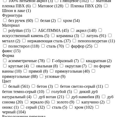
100% литьевой акрил (
3
)
Глянцевое (
102
)
Матовая
пленка ПВХ (
6
)
Матовое (
128
)
Пленка ПВХ (
20
)
Шпон в лаке (
1
)
Фурнитура
без ручек (
60
)
белая (
2
)
хром (
54
)
Материал
polytitan (
15
)
АБС/ПММА (
45
)
акрил (
148
)
искусственный камень (
5
)
керамика (
3
)
латунь (
91
)
металл (
2
)
нержавеющая сталь (
37
)
пенополиуретан (
11
)
полистирол (
118
)
сталь (
70
)
фарфор (
25
)
фаянс (
15
)
Форма
асимметричные (
78
)
Г-образный (
7
)
квадратная (
2
)
круглые (
4
)
овальная (
8
)
округлая (
7
)
по форме
ванны (
10
)
прямой (
8
)
прямоугольная (
40
)
прямоугольные (
88
)
угловые (
9
)
Цвет
белый (
561
)
бетон (
3
)
бетон светло-серый (
11
)
бетон темно-серый (
10
)
голубой (
5
)
дикий дуб
натуральный (
4
)
дуб вотан (
21
)
дуб намибия (
8
)
дуб
сонома (
20
)
зеркало (
6
)
золото (
9
)
капучино (
2
)
оникс (
1
)
серый (
32
)
сталь (
5
)
хром (
102
)
черный (
104
)
Расположение перелива