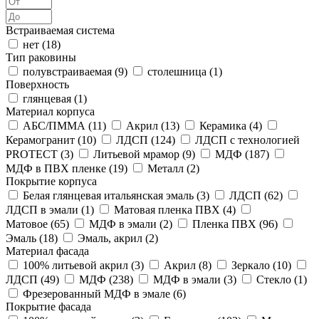
Встраиваемая система
нет (
18
)
Тип раковины
полувстраиваемая (
9
)
столешница (
1
)
Поверхность
глянцевая (
1
)
Материал корпуса
АБС/ПММА (
11
)
Акрил (
13
)
Керамика (
4
)
Керамогранит (
10
)
ЛДСП (
124
)
ЛДСП с технологией
PROTECT (
3
)
Литьевой мрамор (
9
)
МДФ (
187
)
МДФ в ПВХ пленке (
19
)
Металл (
2
)
Покрытие корпуса
Белая глянцевая итальянская эмаль (
3
)
ЛДСП (
62
)
ЛДСП в эмали (
1
)
Матовая пленка ПВХ (
4
)
Матовое (
65
)
МДФ в эмали (
2
)
Пленка ПВХ (
96
)
Эмаль (
18
)
Эмаль, акрил (
2
)
Материал фасада
100% литьевой акрил (
3
)
Акрил (
8
)
Зеркало (
10
)
ЛДСП (
49
)
МДФ (
238
)
МДФ в эмали (
3
)
Стекло (
1
)
Фрезерованный МДФ в эмале (
6
)
Покрытие фасада