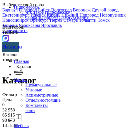
Выберите свой город
Гидромассаж
Барнаул
Белгород
Бийск
Волгоград
Воронеж
Другой город
Что такое гидромассаж?
Екатеринбург
Ижевск
Казань
Нижний Новгород
Новокузнецк
Собрать гидромассажную ванну
Новосибирск
Оренбург
Пермь
Самара
Тольятти
Томск
Тюмень
Чебоксары
Ярославль
Ваш город:
Перезвонить
Тюмень
Магазины
Каталог
товаров
Главная
- Каталог
Каталог
Ванны
Прямоугольные
Угловые
Фильтр
Асимметричные
Цена
Отдельностоящие
0
Комплекты
32 958
ванн
65 915
98 873
131 830
Мебель