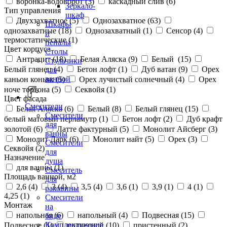
воронка-водоворот (
3
)
каскадный слив (
6
)
Зеркало-
Тип управления
шкаф
Двухзахватное (
5
)
Однозахватное (
63
)
Шкафы
однозахватные (
18
)
Однозахватный (
1
)
Сенсор (
4
)
и
термостатические (
1
)
пеналы
Цвет корпуса
Столы
Антрацит (
18
)
Белая Аляска (
9
)
Белый (
15
)
Стульчики
Белый глянец (
4
)
Бетон лофт (
1
)
Дуб ватан (
9
)
Орех
для
ванной
каньон коньяк (
5
)
Орех лучистый солнечный (
4
)
Орех
ноче тортона (
5
)
Секвойя (
1
)
Цвет фасада
Смесители
Белая Аляска (
6
)
Белый (
8
)
Белый глянец (
15
)
Смесители
белый матовый перламутр (
1
)
Бетон лофт (
2
)
Дуб крафт
для
золотой (
6
)
Латте фактурный (
5
)
Монолит Айсберг (
3
)
ванны
Монолит Дарк (
6
)
Монолит найт (
5
)
Орех (
3
)
Смесители
Секвойя (
2
)
для
Назначение
душа
для ванны (
1
)
Смеситель
Площадь ванной, м2
для
2,6 (
4
)
3 (
4
)
3,5 (
4
)
3,6 (
1
)
3,9 (
1
)
4 (
1
)
раковины
4,25 (
1
)
Смесители
Монтаж
на
напольная (
6
)
напольный (
4
)
Подвесная (
15
)
биде
Комплектующие
Подвесное (
1
)
подвесной (
10
)
пристенный (
2
)