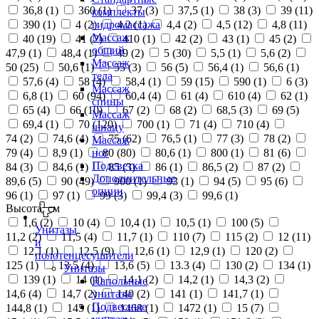
36,8 (
1
)
360 (
1
)
37 (
3
)
37,5 (
1
)
38 (
3
)
39 (
11
)
комплекты
390 (
1
)
4 (
2
)
4,2 (
1
)
4,4 (
2
)
4,5 (
12
)
4,8 (
11
)
гидромассажа
Массаж
40 (
19
)
41 (
2
)
410 (
1
)
42 (
2
)
43 (
1
)
45 (
2
)
общий
47,9 (
1
)
48,4 (
1
)
49 (
2
)
5 (
30
)
5,5 (
1
)
5,6 (
2
)
Массаж
50 (
25
)
50,6 (
1
)
55 (
3
)
56 (
5
)
56,4 (
1
)
56,6 (
1
)
тела
57,6 (
4
)
58 (
4
)
58,4 (
1
)
59 (
15
)
590 (
1
)
6 (
3
)
Массаж
6,8 (
1
)
60 (
94
)
60,4 (
4
)
61 (
4
)
610 (
4
)
62 (
1
)
спины
65 (
4
)
66 (
10
)
67 (
2
)
68 (
2
)
68,5 (
3
)
69 (
5
)
Массаж
69,4 (
1
)
70 (
120
)
700 (
1
)
71 (
4
)
710 (
4
)
шиацу
74 (
2
)
74,6 (
4
)
75 (
62
)
76,5 (
1
)
77 (
3
)
78 (
2
)
Массаж
79 (
4
)
8,9 (
1
)
80 (
80
)
80,6 (
1
)
800 (
1
)
81 (
6
)
ног
Подсветка
84 (
3
)
84,6 (
1
)
85 (
3
)
86 (
1
)
86,5 (
2
)
87 (
2
)
Дополнительные
89,6 (
5
)
90 (
49
)
900 (
1
)
93 (
1
)
94 (
5
)
95 (
6
)
опции
96 (
1
)
97 (
1
)
99 (
3
)
99,4 (
3
)
99,6 (
1
)
Высота, см
1,6 (
2
)
10 (
4
)
10,4 (
1
)
10,5 (
1
)
100 (
5
)
Унитазы
11,2 (
2
)
11,5 (
4
)
11,7 (
1
)
110 (
7
)
115 (
2
)
12 (
11
)
и
12,1 (
1
)
12,5 (
9
)
12,6 (
1
)
12,9 (
1
)
120 (
2
)
полотенцесушители
125 (
1
)
13,5 (
4
)
13,6 (
5
)
13.3 (
4
)
130 (
2
)
134 (
1
)
Унитазы
139 (
1
)
14 (
1
)
14,1 (
2
)
14,2 (
1
)
14,3 (
2
)
Напольные
14,6 (
4
)
14,7 (
2
)
140 (
2
)
141 (
1
)
141,7 (
1
)
унитазы
Подвесные
144,8 (
1
)
145 (
1
)
1468 (
1
)
1472 (
1
)
15 (
7
)