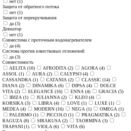
нет (
1
)
Защита от обратного потока
нет (
1
)
Защита от перекручивания
да (
3
)
Девиатор
нет (
1
)
Совместима с проточным водонагревателем
да (
4
)
Система против известковых отложений
да (
3
)
Совместимость
AELITA (
10
)
AFRODITA (
2
)
AGORA (
4
)
ASSOL (
1
)
AURA (
2
)
CALYPSO (
4
)
CASSANDRA (
1
)
CATANIA (
2
)
CLASSIC (
14
)
DIANA (
2
)
DINAMIKA (
6
)
DIPSA (
4
)
DOLCE
VITA (
2
)
ELEGANCE (
16
)
ENNA (
4
)
GRACIA (
5
)
IBIZA (
1
)
JULIANNA (
2
)
KLEO (
4
)
KORSIKA (
3
)
LIBRA (
4
)
LOVE (
1
)
LUXE (
1
)
MEDEA (
4
)
MODERN (
16
)
NEGA (
1
)
OMEGA (
1
)
PALERMO (
1
)
PICCOLO (
1
)
PRAGMATIKA (
2
)
RAGUZA (
8
)
SIRAKUSA (
2
)
TAORMINA (
3
)
TRAPANI (
1
)
VIOLA (
6
)
VITA (
6
)