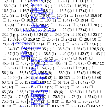
унитазы
15,4 (
1
)
15,5 (
4
)
15,9 (
5
)
150 (
1
)
151,6 (
3
)
Умные
156,9 (
3
)
159,1 (
1
)
16 (
1
)
16,2 (
2
)
16,35 (
1
)
унитазы
16,5 (
14
)
16,7 (
4
)
16,8 (
1
)
16.5 (
4
)
17 (
4
)
Инсталляции
17,2 (
3
)
17,9 (
7
)
170 (
4
)
176 (
1
)
18 (
8
)
18,6 (
4
)
Комплектующие
18,7 (
2
)
18,9 (
3
)
180 (
1
)
184 (
1
)
19 (
4
)
для
19,5 (
4
)
190 (
7
)
198 (
2
)
198,2 (
2
)
2,3 (
1
)
20 (
1
)
санфаянса
200 (
1
)
21,3 (
1
)
21,7 (
1
)
22 (
2
)
23 (
4
)
Полотенцесушители
23,2 (
1
)
23,6 (
1
)
24 (
5
)
24,6 (
20
)
240 (
5
)
25 (
1
)
25,5 (
20
)
25,9 (
2
)
25.5 (
1
)
27,2 (
2
)
28,4 (
3
)
Аксессуары
28,9 (
2
)
30 (
4
)
32 (
4
)
32,5 (
1
)
32,9 (
3
)
33,6 (
1
)
Аксессуары
34 (
1
)
34,5 (
1
)
35 (
1
)
35,5 (
9
)
36 (
2
)
36,5 (
3
)
для
37 (
12
)
37,5 (
1
)
38,5 (
1
)
40 (
23
)
42 (
7
)
43 (
1
)
ванной
43,2 (
2
)
44 (
11
)
45 (
2
)
45,3 (
4
)
46 (
4
)
Бумагодержатели
46,5 (
1
)
48 (
5
)
48,1 (
1
)
48,7 (
4
)
48,8 (
5
)
48.7 (
2
)
Держатели
5,5 (
1
)
50 (
30
)
54,5 (
1
)
55 (
11
)
55,0 (
1
)
для
56 (
16
)
56,5 (
78
)
56.5 (
8
)
560 (
1
)
57 (
8
)
59 (
9
)
полотенец
Дозаторы,
59-60 (
1
)
6 (
2
)
6,9 (
2
)
60 (
37
)
60,15 (
7
)
60-
стаканы
63 (
14
)
60.15 (
3
)
600 (
1
)
61 (
10
)
61-64 (
2
)
и
62 (
32
)
62-65 (
19
)
63 (
55
)
64 (
7
)
64,5 (
1
)
держатели
65 (
35
)
65,2 (
2
)
67 (
2
)
68 (
6
)
69,6 (
1
)
7 (
3
)
Ершики
7,2 (
3
)
7,5 (
1
)
70 (
10
)
70.5 (
1
)
73 (
1
)
75 (
4
)
Крючки
75,5 (
1
)
76 (
1
)
77 (
2
)
8 (
3
)
8,5 (
4
)
80 (
22
)
Мыльницы
81 (
4
)
81,5 (
1
)
82 (
8
)
83,6 (
7
)
83,61 (
1
)
84,5 (
1
)