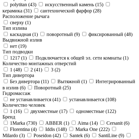
polytitan (
43
)
искусственный камень (
15
)
керамика (
31
)
сантехнический фарфор (
28
)
Расположение рычага
сверху (
1
)
Тип излива
каскадная (
1
)
поворотный (
9
)
фиксированный (
48
)
Выдвижной излив
нет (
19
)
Тип подводки
1217 (
1
)
Подключается к общей эл. сети комнаты (
1
)
Количество монтажных отверстий
1 (
48
)
2 (
41
)
3 (
2
)
Тип дивертора
Без дивертора (
11
)
Вытяжной (
1
)
Интегрированный
в излив (
6
)
Поворотный (
25
)
Гидромассаж
не устанавливается (
41
)
устанавливается (
108
)
Количество человек
1 (
16
)
двухместные (
17
)
одноместные (
122
)
Бренд
1Marka (
730
)
ABBER (
1
)
Aima (
14
)
Cersanit (
6
)
Florentina (
4
)
Iddis (
148
)
Marka One (
222
)
Milardo (
3
)
Poseidon (
42
)
Santek (
6
)
SantiLine (
9
)