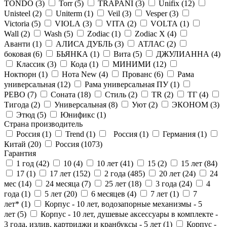
TONDO (
3
)
Torr (
5
)
TRAPANI (
3
)
Unifix (
12
)
Unisteel (
2
)
Uniterm (
1
)
Veil (
3
)
Vesper (
3
)
Victoria (
5
)
VIOLA (
3
)
VITA (
2
)
VOLTA (
1
)
Wall (
2
)
Wash (
5
)
Zodiac (
1
)
Zodiac X (
4
)
Аванти (
1
)
АЛИСА ДУБЛЬ (
3
)
АТЛАС (
2
)
боковая (
6
)
БЬЯНКА (
1
)
Вита (
5
)
ДЖУЛИАННА (
4
)
Классик (
3
)
Кода (
1
)
МИНИМИ (
12
)
Ноктюрн (
1
)
Нота New (
4
)
Прованс (
6
)
Рама
универсальная (
12
)
Рама универсальная ПУ (
1
)
РЕВО (
7
)
Соната (
18
)
Стиль (
2
)
ТR (
2
)
ТГ (
4
)
Тигода (
2
)
Универсальная (
8
)
Уют (
2
)
ЭКОНОМ (
3
)
Этюд (
5
)
Юнификс (
1
)
Страна производитель
Россия (
1
)
Trend (
1
)
Россия (
1
)
Германия (
1
)
Китай (
20
)
Россия (
1073
)
Гарантия
1 год (
42
)
10 (
4
)
10 лет (
41
)
15 (
2
)
15 лет (
84
)
17 (
1
)
17 лет (
152
)
2 года (
485
)
20 лет (
24
)
24
мес (
14
)
24 месяца (
7
)
25 лет (
18
)
3 года (
24
)
4
года (
1
)
5 лет (
20
)
6 месяцев (
4
)
7 лет (
1
)
7
лет* (
1
)
Корпус - 10 лет, водозапорные механизмы - 5
лет (
5
)
Корпус - 10 лет, душевые аксессуары в комплекте -
3 года, излив, картриджи и кранбуксы - 5 лет (
1
)
Корпус -