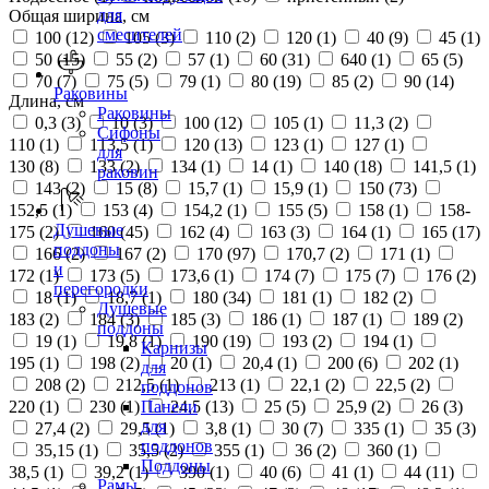
для
Общая ширина, см
смесителей
100 (
12
)
105 (
3
)
110 (
2
)
120 (
1
)
40 (
9
)
45 (
1
)
50 (
15
)
55 (
2
)
57 (
1
)
60 (
31
)
640 (
1
)
65 (
5
)
70 (
7
)
75 (
5
)
79 (
1
)
80 (
19
)
85 (
2
)
90 (
14
)
Раковины
Длина, см
Раковины
0,3 (
3
)
10 (
3
)
100 (
12
)
105 (
1
)
11,3 (
2
)
Сифоны
110 (
1
)
113,5 (
1
)
120 (
13
)
123 (
1
)
127 (
1
)
для
130 (
8
)
133 (
2
)
134 (
1
)
14 (
1
)
140 (
18
)
141,5 (
1
)
раковин
143 (
2
)
15 (
8
)
15,7 (
1
)
15,9 (
1
)
150 (
73
)
152,5 (
1
)
153 (
4
)
154,2 (
1
)
155 (
5
)
158 (
1
)
158-
Душевые
175 (
2
)
160 (
45
)
162 (
4
)
163 (
3
)
164 (
1
)
165 (
17
)
поддоны
166 (
2
)
167 (
2
)
170 (
97
)
170,7 (
2
)
171 (
1
)
и
172 (
1
)
173 (
5
)
173,6 (
1
)
174 (
7
)
175 (
7
)
176 (
2
)
перегородки
18 (
1
)
18,7 (
1
)
180 (
34
)
181 (
1
)
182 (
2
)
Душевые
183 (
2
)
184 (
3
)
185 (
3
)
186 (
1
)
187 (
1
)
189 (
2
)
поддоны
19 (
1
)
19,8 (
1
)
190 (
19
)
193 (
2
)
194 (
1
)
Карнизы
195 (
1
)
198 (
2
)
20 (
1
)
20,4 (
1
)
200 (
6
)
202 (
1
)
для
208 (
2
)
212,5 (
1
)
213 (
1
)
22,1 (
2
)
22,5 (
2
)
поддонов
220 (
1
)
230 (
1
)
24,5 (
13
)
25 (
5
)
25,9 (
2
)
26 (
3
)
Панели
для
27,4 (
2
)
29,5 (
1
)
3,8 (
1
)
30 (
7
)
335 (
1
)
35 (
3
)
поддонов
35,15 (
1
)
35,5 (
2
)
355 (
1
)
36 (
2
)
360 (
1
)
Поддоны
38,5 (
1
)
39,2 (
1
)
390 (
1
)
40 (
6
)
41 (
1
)
44 (
11
)
Рамы