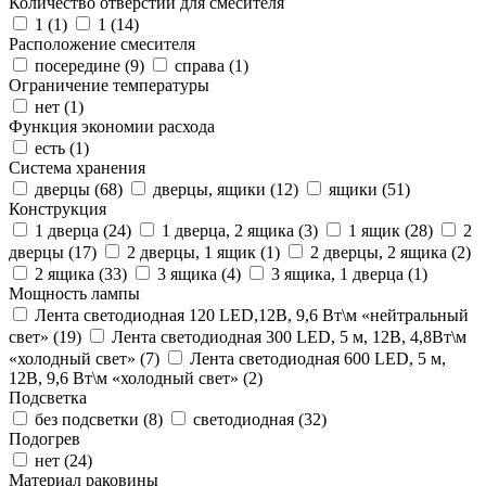
Количество отверстий для смесителя
1 (
1
)
1 (
14
)
Расположение смесителя
посередине (
9
)
справа (
1
)
Ограничение температуры
нет (
1
)
Функция экономии расхода
есть (
1
)
Система хранения
дверцы (
68
)
дверцы, ящики (
12
)
ящики (
51
)
Конструкция
1 дверца (
24
)
1 дверца, 2 ящика (
3
)
1 ящик (
28
)
2
дверцы (
17
)
2 дверцы, 1 ящик (
1
)
2 дверцы, 2 ящика (
2
)
2 ящика (
33
)
3 ящика (
4
)
3 ящика, 1 дверца (
1
)
Мощность лампы
Лента светодиодная 120 LED,12В, 9,6 Вт\м «нейтральный
свет» (
19
)
Лента светодиодная 300 LED, 5 м, 12В, 4,8Вт\м
«холодный свет» (
7
)
Лента светодиодная 600 LED, 5 м,
12В, 9,6 Вт\м «холодный свет» (
2
)
Подсветка
без подсветки (
8
)
светодиодная (
32
)
Подогрев
нет (
24
)
Материал раковины