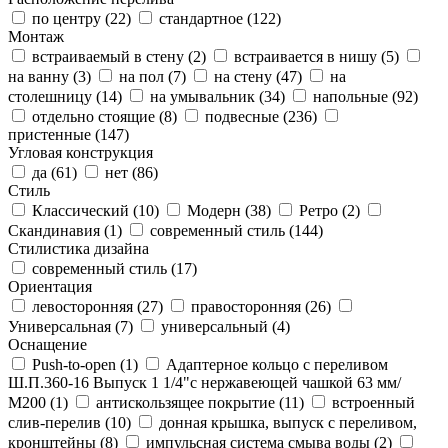
по центру (
22
)
стандартное (
122
)
Монтаж
встраиваемый в стену (
2
)
встраивается в нишу (
5
)
на ванну (
3
)
на пол (
7
)
на стену (
47
)
на
столешницу (
14
)
на умывальник (
34
)
напольные (
92
)
отдельно стоящие (
8
)
подвесные (
236
)
пристенные (
147
)
Угловая конструкция
да (
61
)
нет (
86
)
Стиль
Классический (
10
)
Модерн (
38
)
Ретро (
2
)
Скандинавия (
1
)
современный стиль (
144
)
Стилистика дизайна
современный стиль (
17
)
Ориентация
левосторонняя (
27
)
правосторонняя (
26
)
Универсальная (
7
)
универсальный (
4
)
Оснащение
Push-to-open (
1
)
Адаптерное кольцо с переливом
Ш.П.360-16 Выпуск 1 1/4"с нержавеющей чашкой 63 мм/
М200 (
1
)
антискользящее покрытие (
11
)
встроенный
слив-перелив (
10
)
донная крышка, выпуск с переливом,
кронштейны (
8
)
импульсная система смыва воды (
2
)