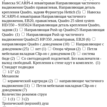
Навеска SCARPI-4 левая/правая Направляющая частичного
выдвижения Quadro правая/левая, Направляющая деталь
крепления Quadro, задняя Фурнитура Hettich (
5
)
Навеска
SCARPI-4 левая/правая Направляющая частичного
выдвижения, ЕВ20, правая/левая, Quadro 25 silent system
HD/350 – 9105624 Направляющая деталь крепления Quadro,
задняя (
1
)
Направляющая Push up Quadro25 Направляющая
Quadro (
1
)
Направляющая Push up частичного
выдвижения Quadro25 НР/350 ,левая/правая, ЕВ20 (
6
)
направляющие Quadro с доводчиком (
10
)
Направляющие с
доводчиком (
25
)
нет (
1
)
Опора чёрная (
2
)
Петля
мебельная вкладная Clip-on с доводчиком (
3
)
система
биде (
2
)
Со светодиодной подсветкой. Без выключателя -
выход свободный. Крепления к стене идут в комплекте. (
1
)
Стандарт подводки
1/2" (
2
)
Механизм
керамический картридж (
2
)
направляющие частичного
выдвижения (
11
)
Петля мебельная накладная Clip-on с
доводчиком (
7
)
Количество режимов струи
1 (
1
)
3 (
2
)
Тропический (верхний) душ