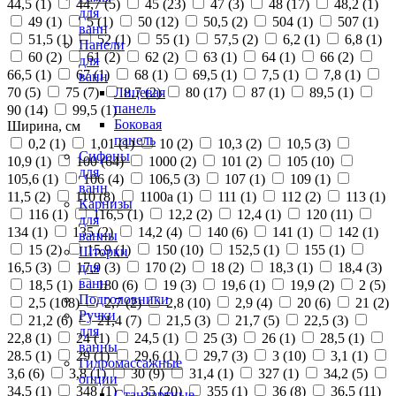
44,5 (
1
)
44,7 (
5
)
45 (
23
)
47 (
3
)
48 (
17
)
48,2 (
1
)
для
49 (
1
)
5 (
1
)
50 (
12
)
50,5 (
2
)
504 (
1
)
507 (
1
)
ванн
51,5 (
1
)
52 (
1
)
55 (
1
)
57,5 (
2
)
6,2 (
1
)
6,8 (
1
)
Панели
60 (
2
)
61 (
2
)
62 (
2
)
63 (
1
)
64 (
1
)
66 (
2
)
для
66,5 (
1
)
67 (
1
)
68 (
1
)
69,5 (
1
)
7,5 (
1
)
7,8 (
1
)
ванн
70 (
5
)
75 (
7
)
8,7 (
2
)
80 (
17
)
87 (
1
)
89,5 (
1
)
Лицевая
панель
90 (
14
)
99,5 (
1
)
Боковая
Ширина, см
панель
0,2 (
1
)
1,01 (
1
)
10 (
2
)
10,3 (
2
)
10,5 (
3
)
Сифоны
10,9 (
1
)
100 (
64
)
1000 (
2
)
101 (
2
)
105 (
10
)
для
105,6 (
1
)
106 (
4
)
106,5 (
3
)
107 (
1
)
109 (
1
)
ванн
11,5 (
2
)
110 (
8
)
1100а (
1
)
111 (
1
)
112 (
2
)
113 (
1
)
Карнизы
116 (
1
)
116,5 (
1
)
12,2 (
2
)
12,4 (
1
)
120 (
11
)
для
134 (
1
)
135 (
2
)
14,2 (
4
)
140 (
6
)
141 (
1
)
142 (
1
)
ванны
15 (
2
)
15,9 (
1
)
150 (
10
)
152,5 (
1
)
155 (
1
)
Шторки
16,5 (
3
)
17,9 (
3
)
170 (
2
)
18 (
2
)
18,3 (
1
)
18,4 (
3
)
для
ванн
18,5 (
1
)
180 (
6
)
19 (
3
)
19,6 (
1
)
19,9 (
2
)
2 (
5
)
Подголовники
2,5 (
108
)
2,7 (
2
)
2,8 (
10
)
2,9 (
4
)
20 (
6
)
21 (
2
)
Ручки
21,2 (
6
)
21,4 (
7
)
21,5 (
3
)
21,7 (
5
)
22,5 (
3
)
для
22,8 (
1
)
24 (
1
)
24,5 (
1
)
25 (
3
)
26 (
1
)
28,5 (
1
)
ванны
28.5 (
1
)
29 (
1
)
29,6 (
1
)
29,7 (
3
)
3 (
10
)
3,1 (
1
)
Гидромассажные
3,6 (
6
)
3,8 (
1
)
30 (
9
)
31,4 (
1
)
327 (
1
)
34,2 (
5
)
опции
34,5 (
1
)
348 (
1
)
35 (
20
)
355 (
1
)
36 (
8
)
36,5 (
11
)
Стандартные