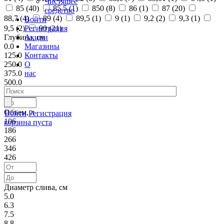
Чистящее
85 (
40
)
85,5 (
1
)
850 (
8
)
86 (
1
)
87 (
20
)
средство
88,7 (
4
)
89 (
4
)
89,5 (
1
)
9 (
1
)
9,2 (
2
)
9,3 (
1
)
Войти
Регистрация
9,5 (
2
)
90 (
21
)
Акции
Глубина, см
Магазины
0.0
Контакты
125.0
О
250.0
нас
375.0
500.0
Объем, л
Войти
Регистрация
106
корзина пуста
186
266
346
426
Диаметр слива, см
5.0
6.3
7.5
8.8