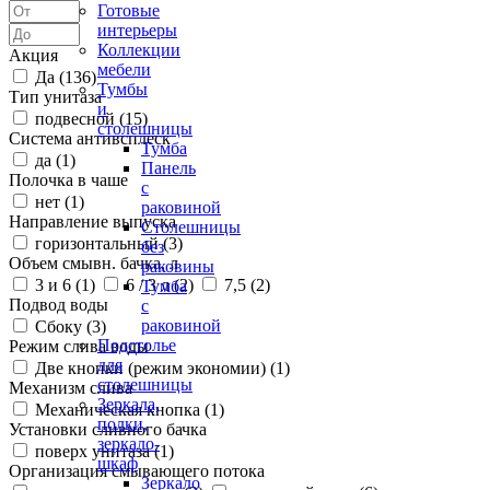
Готовые
интерьеры
Коллекции
Акция
мебели
Да (
136
)
Тумбы
Тип унитаза
и
подвесной (
15
)
столешницы
Система антивсплеск
Тумба
да (
1
)
Панель
Полочка в чаше
с
нет (
1
)
раковиной
Направление выпуска
Столешницы
горизонтальный (
3
)
без
Объем смывн. бачка, л
раковины
3 и 6 (
1
)
6 / 3 л (
2
)
7,5 (
2
)
Тумба
Подвод воды
с
раковиной
Сбоку (
3
)
Подстолье
Режим слива воды
для
Две кнопки (режим экономии) (
1
)
столешницы
Механизм слива
Зеркала,
Механическая кнопка (
1
)
полки,
Установки сливного бачка
зеркало-
поверх унитаза (
1
)
шкаф
Организация смывающего потока
Зеркало