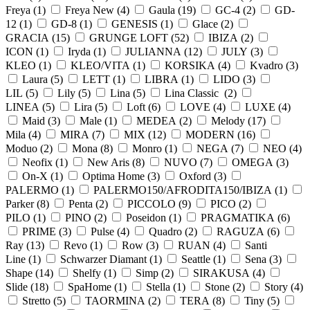
Freya (
1
)
Freya New (
4
)
Gaula (
19
)
GC-4 (
2
)
GD-
12 (
1
)
GD-8 (
1
)
GENESIS (
1
)
Glace (
2
)
GRACIA (
15
)
GRUNGE LOFT (
52
)
IBIZA (
2
)
ICON (
1
)
Iryda (
1
)
JULIANNA (
12
)
JULY (
3
)
KLEO (
1
)
KLEO/VITA (
1
)
KORSIKA (
4
)
Kvadro (
3
)
Laura (
5
)
LETT (
1
)
LIBRA (
1
)
LIDO (
3
)
LIL (
5
)
Lily (
5
)
Lina (
5
)
Lina Classic (
2
)
LINEA (
5
)
Lira (
5
)
Loft (
6
)
LOVE (
4
)
LUXE (
4
)
Maid (
3
)
Male (
1
)
MEDEA (
2
)
Melody (
17
)
Mila (
4
)
MIRA (
7
)
MIX (
12
)
MODERN (
16
)
Moduo (
2
)
Mona (
8
)
Monro (
1
)
NEGA (
7
)
NEO (
4
)
Neofix (
1
)
New Aris (
8
)
NUVO (
7
)
OMEGA (
3
)
On-X (
1
)
Optima Home (
3
)
Oxford (
3
)
PALERMO (
1
)
PALERMO150/AFRODITA150/IBIZA (
1
)
Parker (
8
)
Penta (
2
)
PICCOLO (
9
)
PICO (
2
)
PILO (
1
)
PINO (
2
)
Poseidon (
1
)
PRAGMATIKA (
6
)
PRIME (
3
)
Pulse (
4
)
Quadro (
2
)
RAGUZA (
6
)
Ray (
13
)
Revo (
1
)
Row (
3
)
RUAN (
4
)
Santi
Line (
1
)
Schwarzer Diamant (
1
)
Seattle (
1
)
Sena (
3
)
Shape (
14
)
Shelfy (
1
)
Simp (
2
)
SIRAKUSA (
4
)
Slide (
18
)
SpaHome (
1
)
Stella (
1
)
Stone (
2
)
Story (
4
)
Stretto (
5
)
TAORMINA (
2
)
TERA (
8
)
Tiny (
5
)