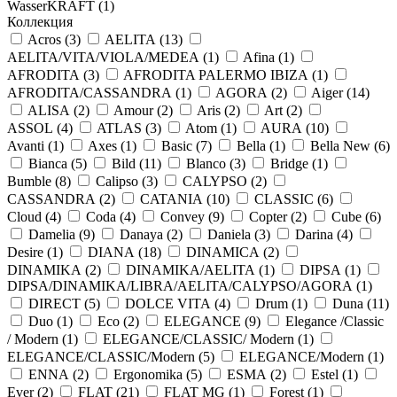
WasserKRAFT (
1
)
Коллекция
Acros (
3
)
AELITA (
13
)
AELITA/VITA/VIOLA/MEDEA (
1
)
Afina (
1
)
AFRODITA (
3
)
AFRODITA PALERMO IBIZA (
1
)
AFRODITA/CASSANDRA (
1
)
AGORA (
2
)
Aiger (
14
)
ALISA (
2
)
Amour (
2
)
Aris (
2
)
Art (
2
)
ASSOL (
4
)
ATLAS (
3
)
Atom (
1
)
AURA (
10
)
Avanti (
1
)
Axes (
1
)
Basic (
7
)
Bella (
1
)
Bella New (
6
)
Bianca (
5
)
Bild (
11
)
Blanco (
3
)
Bridge (
1
)
Bumble (
8
)
Calipso (
3
)
CALYPSO (
2
)
CASSANDRA (
2
)
CATANIA (
10
)
CLASSIC (
6
)
Cloud (
4
)
Coda (
4
)
Convey (
9
)
Copter (
2
)
Cube (
6
)
Damelia (
9
)
Danaya (
2
)
Daniela (
3
)
Darina (
4
)
Desire (
1
)
DIANA (
18
)
DINAMICA (
2
)
DINAMIKA (
2
)
DINAMIKA/AELITA (
1
)
DIPSA (
1
)
DIPSA/DINAMIKA/LIBRA/AELITA/CALYPSO/AGORA (
1
)
DIRECT (
5
)
DOLCE VITA (
4
)
Drum (
1
)
Duna (
11
)
Duo (
1
)
Eco (
2
)
ELEGANCE (
9
)
Elegance /Classic
/ Modern (
1
)
ELEGANCE/CLASSIC/ Modern (
1
)
ELEGANCE/CLASSIC/Modern (
5
)
ELEGANCE/Modern (
1
)
ENNA (
2
)
Ergonomika (
5
)
ESMA (
2
)
Estel (
1
)
Ever (
2
)
FLAT (
21
)
FLAT MG (
1
)
Forest (
1
)