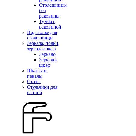
Столешницы
без
раковины
Тумба с
раковиной
Подстолье для
столешницы
Зеркала, полки,
зеркало-шкаф
Зеркало
Зеркало-
шкаф
Шкафы и
пеналы
Столы
Стульчики для
ванной