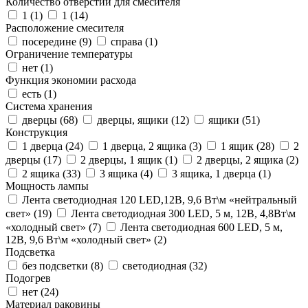
Количество отверстий для смесителя
1 (
1
)
1 (
14
)
Расположение смесителя
посередине (
9
)
справа (
1
)
Ограничение температуры
нет (
1
)
Функция экономии расхода
есть (
1
)
Система хранения
дверцы (
68
)
дверцы, ящики (
12
)
ящики (
51
)
Конструкция
1 дверца (
24
)
1 дверца, 2 ящика (
3
)
1 ящик (
28
)
2
дверцы (
17
)
2 дверцы, 1 ящик (
1
)
2 дверцы, 2 ящика (
2
)
2 ящика (
33
)
3 ящика (
4
)
3 ящика, 1 дверца (
1
)
Мощность лампы
Лента светодиодная 120 LED,12В, 9,6 Вт\м «нейтральный
свет» (
19
)
Лента светодиодная 300 LED, 5 м, 12В, 4,8Вт\м
«холодный свет» (
7
)
Лента светодиодная 600 LED, 5 м,
12В, 9,6 Вт\м «холодный свет» (
2
)
Подсветка
без подсветки (
8
)
светодиодная (
32
)
Подогрев
нет (
24
)
Материал раковины