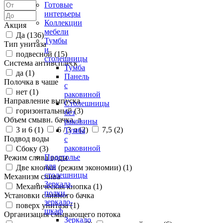
Готовые
интерьеры
Коллекции
Акция
мебели
Да (
136
)
Тумбы
Тип унитаза
и
подвесной (
15
)
столешницы
Система антивсплеск
Тумба
да (
1
)
Панель
Полочка в чаше
с
нет (
1
)
раковиной
Направление выпуска
Столешницы
горизонтальный (
3
)
без
Объем смывн. бачка, л
раковины
3 и 6 (
1
)
6 / 3 л (
2
)
7,5 (
2
)
Тумба
Подвод воды
с
раковиной
Сбоку (
3
)
Подстолье
Режим слива воды
для
Две кнопки (режим экономии) (
1
)
столешницы
Механизм слива
Зеркала,
Механическая кнопка (
1
)
полки,
Установки сливного бачка
зеркало-
поверх унитаза (
1
)
шкаф
Организация смывающего потока
Зеркало