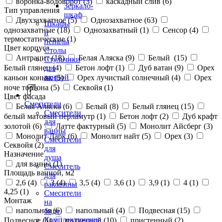
воронка-водоворот (
3
)
каскадный слив (
6
)
Зеркало-
Тип управления
шкаф
Двухзахватное (
5
)
Однозахватное (
63
)
Шкафы
однозахватные (
18
)
Однозахватный (
1
)
Сенсор (
4
)
и
термостатические (
1
)
пеналы
Цвет корпуса
Столы
Антрацит (
18
)
Белая Аляска (
9
)
Белый (
15
)
Стульчики
Белый глянец (
4
)
Бетон лофт (
1
)
Дуб ватан (
9
)
Орех
для
ванной
каньон коньяк (
5
)
Орех лучистый солнечный (
4
)
Орех
ноче тортона (
5
)
Секвойя (
1
)
Цвет фасада
Смесители
Белая Аляска (
6
)
Белый (
8
)
Белый глянец (
15
)
Смесители
белый матовый перламутр (
1
)
Бетон лофт (
2
)
Дуб крафт
для
золотой (
6
)
Латте фактурный (
5
)
Монолит Айсберг (
3
)
ванны
Монолит Дарк (
6
)
Монолит найт (
5
)
Орех (
3
)
Смесители
Секвойя (
2
)
для
Назначение
душа
для ванны (
1
)
Смеситель
Площадь ванной, м2
для
2,6 (
4
)
3 (
4
)
3,5 (
4
)
3,6 (
1
)
3,9 (
1
)
4 (
1
)
раковины
4,25 (
1
)
Смесители
Монтаж
на
напольная (
6
)
напольный (
4
)
Подвесная (
15
)
биде
Комплектующие
Подвесное (
1
)
подвесной (
10
)
пристенный (
2
)