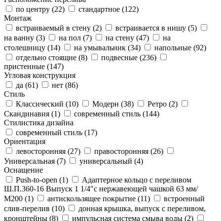
по центру (
22
)
стандартное (
122
)
Монтаж
встраиваемый в стену (
2
)
встраивается в нишу (
5
)
на ванну (
3
)
на пол (
7
)
на стену (
47
)
на
столешницу (
14
)
на умывальник (
34
)
напольные (
92
)
отдельно стоящие (
8
)
подвесные (
236
)
пристенные (
147
)
Угловая конструкция
да (
61
)
нет (
86
)
Стиль
Классический (
10
)
Модерн (
38
)
Ретро (
2
)
Скандинавия (
1
)
современный стиль (
144
)
Стилистика дизайна
современный стиль (
17
)
Ориентация
левосторонняя (
27
)
правосторонняя (
26
)
Универсальная (
7
)
универсальный (
4
)
Оснащение
Push-to-open (
1
)
Адаптерное кольцо с переливом
Ш.П.360-16 Выпуск 1 1/4"с нержавеющей чашкой 63 мм/
М200 (
1
)
антискользящее покрытие (
11
)
встроенный
слив-перелив (
10
)
донная крышка, выпуск с переливом,
кронштейны (
8
)
импульсная система смыва воды (
2
)