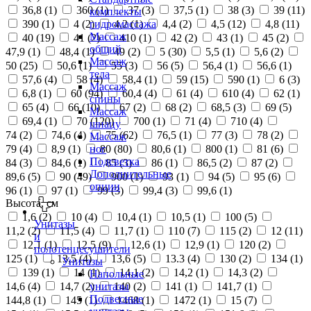
36,8 (
1
)
360 (
1
)
37 (
3
)
37,5 (
1
)
38 (
3
)
39 (
11
)
комплекты
390 (
1
)
4 (
2
)
4,2 (
1
)
4,4 (
2
)
4,5 (
12
)
4,8 (
11
)
гидромассажа
Массаж
40 (
19
)
41 (
2
)
410 (
1
)
42 (
2
)
43 (
1
)
45 (
2
)
общий
47,9 (
1
)
48,4 (
1
)
49 (
2
)
5 (
30
)
5,5 (
1
)
5,6 (
2
)
Массаж
50 (
25
)
50,6 (
1
)
55 (
3
)
56 (
5
)
56,4 (
1
)
56,6 (
1
)
тела
57,6 (
4
)
58 (
4
)
58,4 (
1
)
59 (
15
)
590 (
1
)
6 (
3
)
Массаж
6,8 (
1
)
60 (
94
)
60,4 (
4
)
61 (
4
)
610 (
4
)
62 (
1
)
спины
65 (
4
)
66 (
10
)
67 (
2
)
68 (
2
)
68,5 (
3
)
69 (
5
)
Массаж
69,4 (
1
)
70 (
120
)
700 (
1
)
71 (
4
)
710 (
4
)
шиацу
74 (
2
)
74,6 (
4
)
75 (
62
)
76,5 (
1
)
77 (
3
)
78 (
2
)
Массаж
79 (
4
)
8,9 (
1
)
80 (
80
)
80,6 (
1
)
800 (
1
)
81 (
6
)
ног
Подсветка
84 (
3
)
84,6 (
1
)
85 (
3
)
86 (
1
)
86,5 (
2
)
87 (
2
)
Дополнительные
89,6 (
5
)
90 (
49
)
900 (
1
)
93 (
1
)
94 (
5
)
95 (
6
)
опции
96 (
1
)
97 (
1
)
99 (
3
)
99,4 (
3
)
99,6 (
1
)
Высота, см
1,6 (
2
)
10 (
4
)
10,4 (
1
)
10,5 (
1
)
100 (
5
)
Унитазы
11,2 (
2
)
11,5 (
4
)
11,7 (
1
)
110 (
7
)
115 (
2
)
12 (
11
)
и
12,1 (
1
)
12,5 (
9
)
12,6 (
1
)
12,9 (
1
)
120 (
2
)
полотенцесушители
125 (
1
)
13,5 (
4
)
13,6 (
5
)
13.3 (
4
)
130 (
2
)
134 (
1
)
Унитазы
139 (
1
)
14 (
1
)
14,1 (
2
)
14,2 (
1
)
14,3 (
2
)
Напольные
14,6 (
4
)
14,7 (
2
)
140 (
2
)
141 (
1
)
141,7 (
1
)
унитазы
Подвесные
144,8 (
1
)
145 (
1
)
1468 (
1
)
1472 (
1
)
15 (
7
)