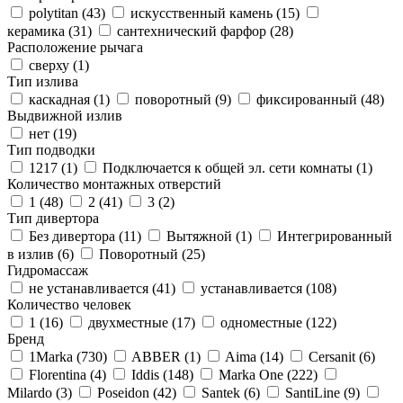
polytitan (
43
)
искусственный камень (
15
)
керамика (
31
)
сантехнический фарфор (
28
)
Расположение рычага
сверху (
1
)
Тип излива
каскадная (
1
)
поворотный (
9
)
фиксированный (
48
)
Выдвижной излив
нет (
19
)
Тип подводки
1217 (
1
)
Подключается к общей эл. сети комнаты (
1
)
Количество монтажных отверстий
1 (
48
)
2 (
41
)
3 (
2
)
Тип дивертора
Без дивертора (
11
)
Вытяжной (
1
)
Интегрированный
в излив (
6
)
Поворотный (
25
)
Гидромассаж
не устанавливается (
41
)
устанавливается (
108
)
Количество человек
1 (
16
)
двухместные (
17
)
одноместные (
122
)
Бренд
1Marka (
730
)
ABBER (
1
)
Aima (
14
)
Cersanit (
6
)
Florentina (
4
)
Iddis (
148
)
Marka One (
222
)
Milardo (
3
)
Poseidon (
42
)
Santek (
6
)
SantiLine (
9
)