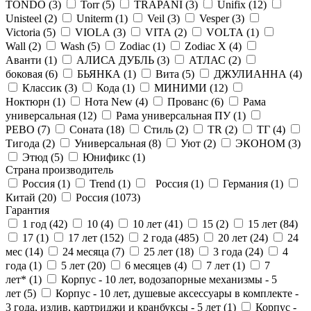
TONDO (
3
)
Torr (
5
)
TRAPANI (
3
)
Unifix (
12
)
Unisteel (
2
)
Uniterm (
1
)
Veil (
3
)
Vesper (
3
)
Victoria (
5
)
VIOLA (
3
)
VITA (
2
)
VOLTA (
1
)
Wall (
2
)
Wash (
5
)
Zodiac (
1
)
Zodiac X (
4
)
Аванти (
1
)
АЛИСА ДУБЛЬ (
3
)
АТЛАС (
2
)
боковая (
6
)
БЬЯНКА (
1
)
Вита (
5
)
ДЖУЛИАННА (
4
)
Классик (
3
)
Кода (
1
)
МИНИМИ (
12
)
Ноктюрн (
1
)
Нота New (
4
)
Прованс (
6
)
Рама
универсальная (
12
)
Рама универсальная ПУ (
1
)
РЕВО (
7
)
Соната (
18
)
Стиль (
2
)
ТR (
2
)
ТГ (
4
)
Тигода (
2
)
Универсальная (
8
)
Уют (
2
)
ЭКОНОМ (
3
)
Этюд (
5
)
Юнификс (
1
)
Страна производитель
Россия (
1
)
Trend (
1
)
Россия (
1
)
Германия (
1
)
Китай (
20
)
Россия (
1073
)
Гарантия
1 год (
42
)
10 (
4
)
10 лет (
41
)
15 (
2
)
15 лет (
84
)
17 (
1
)
17 лет (
152
)
2 года (
485
)
20 лет (
24
)
24
мес (
14
)
24 месяца (
7
)
25 лет (
18
)
3 года (
24
)
4
года (
1
)
5 лет (
20
)
6 месяцев (
4
)
7 лет (
1
)
7
лет* (
1
)
Корпус - 10 лет, водозапорные механизмы - 5
лет (
5
)
Корпус - 10 лет, душевые аксессуары в комплекте -
3 года, излив, картриджи и кранбуксы - 5 лет (
1
)
Корпус -