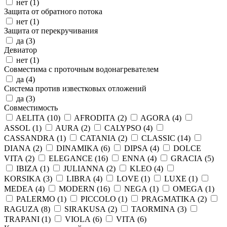
нет (
1
)
Защита от обратного потока
нет (
1
)
Защита от перекручивания
да (
3
)
Девиатор
нет (
1
)
Совместима с проточным водонагревателем
да (
4
)
Система против известковых отложений
да (
3
)
Совместимость
AELITA (
10
)
AFRODITA (
2
)
AGORA (
4
)
ASSOL (
1
)
AURA (
2
)
CALYPSO (
4
)
CASSANDRA (
1
)
CATANIA (
2
)
CLASSIC (
14
)
DIANA (
2
)
DINAMIKA (
6
)
DIPSA (
4
)
DOLCE
VITA (
2
)
ELEGANCE (
16
)
ENNA (
4
)
GRACIA (
5
)
IBIZA (
1
)
JULIANNA (
2
)
KLEO (
4
)
KORSIKA (
3
)
LIBRA (
4
)
LOVE (
1
)
LUXE (
1
)
MEDEA (
4
)
MODERN (
16
)
NEGA (
1
)
OMEGA (
1
)
PALERMO (
1
)
PICCOLO (
1
)
PRAGMATIKA (
2
)
RAGUZA (
8
)
SIRAKUSA (
2
)
TAORMINA (
3
)
TRAPANI (
1
)
VIOLA (
6
)
VITA (
6
)