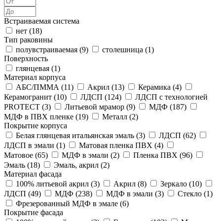
Встраиваемая система
нет (
18
)
Тип раковины
полувстраиваемая (
9
)
столешница (
1
)
Поверхность
глянцевая (
1
)
Материал корпуса
АБС/ПММА (
11
)
Акрил (
13
)
Керамика (
4
)
Керамогранит (
10
)
ЛДСП (
124
)
ЛДСП с технологией
PROTECT (
3
)
Литьевой мрамор (
9
)
МДФ (
187
)
МДФ в ПВХ пленке (
19
)
Металл (
2
)
Покрытие корпуса
Белая глянцевая итальянская эмаль (
3
)
ЛДСП (
62
)
ЛДСП в эмали (
1
)
Матовая пленка ПВХ (
4
)
Матовое (
65
)
МДФ в эмали (
2
)
Пленка ПВХ (
96
)
Эмаль (
18
)
Эмаль, акрил (
2
)
Материал фасада
100% литьевой акрил (
3
)
Акрил (
8
)
Зеркало (
10
)
ЛДСП (
49
)
МДФ (
238
)
МДФ в эмали (
3
)
Стекло (
1
)
Фрезерованный МДФ в эмале (
6
)
Покрытие фасада