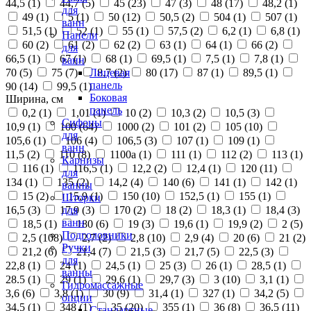
44,5 (
1
)
44,7 (
5
)
45 (
23
)
47 (
3
)
48 (
17
)
48,2 (
1
)
для
49 (
1
)
5 (
1
)
50 (
12
)
50,5 (
2
)
504 (
1
)
507 (
1
)
ванн
51,5 (
1
)
52 (
1
)
55 (
1
)
57,5 (
2
)
6,2 (
1
)
6,8 (
1
)
Панели
60 (
2
)
61 (
2
)
62 (
2
)
63 (
1
)
64 (
1
)
66 (
2
)
для
66,5 (
1
)
67 (
1
)
68 (
1
)
69,5 (
1
)
7,5 (
1
)
7,8 (
1
)
ванн
70 (
5
)
75 (
7
)
8,7 (
2
)
80 (
17
)
87 (
1
)
89,5 (
1
)
Лицевая
панель
90 (
14
)
99,5 (
1
)
Боковая
Ширина, см
панель
0,2 (
1
)
1,01 (
1
)
10 (
2
)
10,3 (
2
)
10,5 (
3
)
Сифоны
10,9 (
1
)
100 (
64
)
1000 (
2
)
101 (
2
)
105 (
10
)
для
105,6 (
1
)
106 (
4
)
106,5 (
3
)
107 (
1
)
109 (
1
)
ванн
11,5 (
2
)
110 (
8
)
1100а (
1
)
111 (
1
)
112 (
2
)
113 (
1
)
Карнизы
116 (
1
)
116,5 (
1
)
12,2 (
2
)
12,4 (
1
)
120 (
11
)
для
134 (
1
)
135 (
2
)
14,2 (
4
)
140 (
6
)
141 (
1
)
142 (
1
)
ванны
15 (
2
)
15,9 (
1
)
150 (
10
)
152,5 (
1
)
155 (
1
)
Шторки
16,5 (
3
)
17,9 (
3
)
170 (
2
)
18 (
2
)
18,3 (
1
)
18,4 (
3
)
для
ванн
18,5 (
1
)
180 (
6
)
19 (
3
)
19,6 (
1
)
19,9 (
2
)
2 (
5
)
Подголовники
2,5 (
108
)
2,7 (
2
)
2,8 (
10
)
2,9 (
4
)
20 (
6
)
21 (
2
)
Ручки
21,2 (
6
)
21,4 (
7
)
21,5 (
3
)
21,7 (
5
)
22,5 (
3
)
для
22,8 (
1
)
24 (
1
)
24,5 (
1
)
25 (
3
)
26 (
1
)
28,5 (
1
)
ванны
28.5 (
1
)
29 (
1
)
29,6 (
1
)
29,7 (
3
)
3 (
10
)
3,1 (
1
)
Гидромассажные
3,6 (
6
)
3,8 (
1
)
30 (
9
)
31,4 (
1
)
327 (
1
)
34,2 (
5
)
опции
34,5 (
1
)
348 (
1
)
35 (
20
)
355 (
1
)
36 (
8
)
36,5 (
11
)
Стандартные