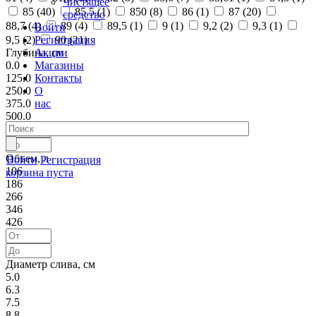
Чистящее
85 (
40
)
85,5 (
1
)
850 (
8
)
86 (
1
)
87 (
20
)
средство
88,7 (
4
)
89 (
4
)
89,5 (
1
)
9 (
1
)
9,2 (
2
)
9,3 (
1
)
Войти
Регистрация
9,5 (
2
)
90 (
21
)
Акции
Глубина, см
Магазины
0.0
Контакты
125.0
О
250.0
нас
375.0
500.0
Объем, л
Войти
Регистрация
106
корзина пуста
186
266
346
426
Диаметр слива, см
5.0
6.3
7.5
8.8