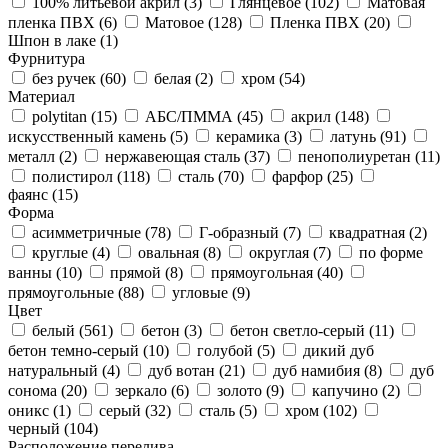
100% литьевой акрил (
3
)
Глянцевое (
102
)
Матовая
пленка ПВХ (
6
)
Матовое (
128
)
Пленка ПВХ (
20
)
Шпон в лаке (
1
)
Фурнитура
без ручек (
60
)
белая (
2
)
хром (
54
)
Материал
polytitan (
15
)
АБС/ПММА (
45
)
акрил (
148
)
искусственный камень (
5
)
керамика (
3
)
латунь (
91
)
металл (
2
)
нержавеющая сталь (
37
)
пенополиуретан (
11
)
полистирол (
118
)
сталь (
70
)
фарфор (
25
)
фаянс (
15
)
Форма
асимметричные (
78
)
Г-образный (
7
)
квадратная (
2
)
круглые (
4
)
овальная (
8
)
округлая (
7
)
по форме
ванны (
10
)
прямой (
8
)
прямоугольная (
40
)
прямоугольные (
88
)
угловые (
9
)
Цвет
белый (
561
)
бетон (
3
)
бетон светло-серый (
11
)
бетон темно-серый (
10
)
голубой (
5
)
дикий дуб
натуральный (
4
)
дуб вотан (
21
)
дуб намибия (
8
)
дуб
сонома (
20
)
зеркало (
6
)
золото (
9
)
капучино (
2
)
оникс (
1
)
серый (
32
)
сталь (
5
)
хром (
102
)
черный (
104
)
Расположение перелива