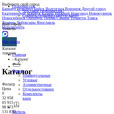
Выберите свой город
Гидромассаж
Барнаул
Белгород
Бийск
Волгоград
Воронеж
Другой город
Что такое гидромассаж?
Екатеринбург
Ижевск
Казань
Нижний Новгород
Новокузнецк
Собрать гидромассажную ванну
Новосибирск
Оренбург
Пермь
Самара
Тольятти
Томск
Тюмень
Чебоксары
Ярославль
Ваш город:
Перезвонить
Тюмень
Магазины
Каталог
товаров
Главная
- Каталог
Каталог
Ванны
Прямоугольные
Угловые
Фильтр
Асимметричные
Цена
Отдельностоящие
0
Комплекты
32 958
ванн
65 915
98 873
131 830
Мебель