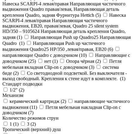
Навеска SCARPI-4 левая/правая Направляющая частичного
выдвижения Quadro правая/левая, Направляющая деталь
крепления Quadro, задняя Фурнитура Hettich (
5
)
Навеска
SCARPI-4 левая/правая Направляющая частичного
выдвижения, ЕВ20, правая/левая, Quadro 25 silent system
HD/350 – 9105624 Направляющая деталь крепления Quadro,
задняя (
1
)
Направляющая Push up Quadro25 Направляющая
Quadro (
1
)
Направляющая Push up частичного
выдвижения Quadro25 НР/350 ,левая/правая, ЕВ20 (
6
)
направляющие Quadro с доводчиком (
10
)
Направляющие с
доводчиком (
25
)
нет (
1
)
Опора чёрная (
2
)
Петля
мебельная вкладная Clip-on с доводчиком (
3
)
система
биде (
2
)
Со светодиодной подсветкой. Без выключателя -
выход свободный. Крепления к стене идут в комплекте. (
1
)
Стандарт подводки
1/2" (
2
)
Механизм
керамический картридж (
2
)
направляющие частичного
выдвижения (
11
)
Петля мебельная накладная Clip-on с
доводчиком (
7
)
Количество режимов струи
1 (
1
)
3 (
2
)
Тропический (верхний) душ