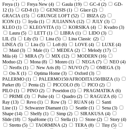
Freya (
1
)
Freya New (
4
)
Gaula (
19
)
GC-4 (
2
)
GD-
12 (
1
)
GD-8 (
1
)
GENESIS (
1
)
Glace (
2
)
GRACIA (
15
)
GRUNGE LOFT (
52
)
IBIZA (
2
)
ICON (
1
)
Iryda (
1
)
JULIANNA (
12
)
JULY (
3
)
KLEO (
1
)
KLEO/VITA (
1
)
KORSIKA (
4
)
Kvadro (
3
)
Laura (
5
)
LETT (
1
)
LIBRA (
1
)
LIDO (
3
)
LIL (
5
)
Lily (
5
)
Lina (
5
)
Lina Classic (
2
)
LINEA (
5
)
Lira (
5
)
Loft (
6
)
LOVE (
4
)
LUXE (
4
)
Maid (
3
)
Male (
1
)
MEDEA (
2
)
Melody (
17
)
Mila (
4
)
MIRA (
7
)
MIX (
12
)
MODERN (
16
)
Moduo (
2
)
Mona (
8
)
Monro (
1
)
NEGA (
7
)
NEO (
4
)
Neofix (
1
)
New Aris (
8
)
NUVO (
7
)
OMEGA (
3
)
On-X (
1
)
Optima Home (
3
)
Oxford (
3
)
PALERMO (
1
)
PALERMO150/AFRODITA150/IBIZA (
1
)
Parker (
8
)
Penta (
2
)
PICCOLO (
9
)
PICO (
2
)
PILO (
1
)
PINO (
2
)
Poseidon (
1
)
PRAGMATIKA (
6
)
PRIME (
3
)
Pulse (
4
)
Quadro (
2
)
RAGUZA (
6
)
Ray (
13
)
Revo (
1
)
Row (
3
)
RUAN (
4
)
Santi
Line (
1
)
Schwarzer Diamant (
1
)
Seattle (
1
)
Sena (
3
)
Shape (
14
)
Shelfy (
1
)
Simp (
2
)
SIRAKUSA (
4
)
Slide (
18
)
SpaHome (
1
)
Stella (
1
)
Stone (
2
)
Story (
4
)
Stretto (
5
)
TAORMINA (
2
)
TERA (
8
)
Tiny (
5
)