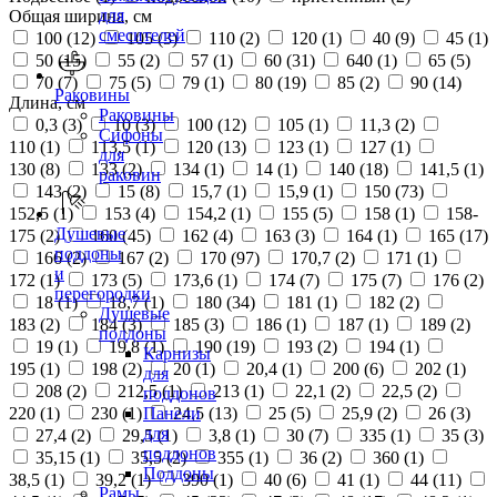
для
Общая ширина, см
смесителей
100 (
12
)
105 (
3
)
110 (
2
)
120 (
1
)
40 (
9
)
45 (
1
)
50 (
15
)
55 (
2
)
57 (
1
)
60 (
31
)
640 (
1
)
65 (
5
)
70 (
7
)
75 (
5
)
79 (
1
)
80 (
19
)
85 (
2
)
90 (
14
)
Раковины
Длина, см
Раковины
0,3 (
3
)
10 (
3
)
100 (
12
)
105 (
1
)
11,3 (
2
)
Сифоны
110 (
1
)
113,5 (
1
)
120 (
13
)
123 (
1
)
127 (
1
)
для
130 (
8
)
133 (
2
)
134 (
1
)
14 (
1
)
140 (
18
)
141,5 (
1
)
раковин
143 (
2
)
15 (
8
)
15,7 (
1
)
15,9 (
1
)
150 (
73
)
152,5 (
1
)
153 (
4
)
154,2 (
1
)
155 (
5
)
158 (
1
)
158-
Душевые
175 (
2
)
160 (
45
)
162 (
4
)
163 (
3
)
164 (
1
)
165 (
17
)
поддоны
166 (
2
)
167 (
2
)
170 (
97
)
170,7 (
2
)
171 (
1
)
и
172 (
1
)
173 (
5
)
173,6 (
1
)
174 (
7
)
175 (
7
)
176 (
2
)
перегородки
18 (
1
)
18,7 (
1
)
180 (
34
)
181 (
1
)
182 (
2
)
Душевые
183 (
2
)
184 (
3
)
185 (
3
)
186 (
1
)
187 (
1
)
189 (
2
)
поддоны
19 (
1
)
19,8 (
1
)
190 (
19
)
193 (
2
)
194 (
1
)
Карнизы
195 (
1
)
198 (
2
)
20 (
1
)
20,4 (
1
)
200 (
6
)
202 (
1
)
для
208 (
2
)
212,5 (
1
)
213 (
1
)
22,1 (
2
)
22,5 (
2
)
поддонов
220 (
1
)
230 (
1
)
24,5 (
13
)
25 (
5
)
25,9 (
2
)
26 (
3
)
Панели
для
27,4 (
2
)
29,5 (
1
)
3,8 (
1
)
30 (
7
)
335 (
1
)
35 (
3
)
поддонов
35,15 (
1
)
35,5 (
2
)
355 (
1
)
36 (
2
)
360 (
1
)
Поддоны
38,5 (
1
)
39,2 (
1
)
390 (
1
)
40 (
6
)
41 (
1
)
44 (
11
)
Рамы