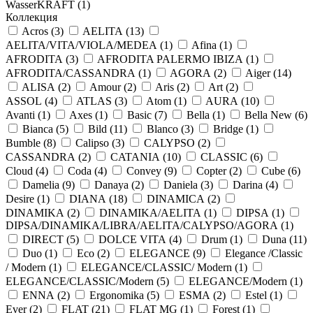
WasserKRAFT (
1
)
Коллекция
Acros (
3
)
AELITA (
13
)
AELITA/VITA/VIOLA/MEDEA (
1
)
Afina (
1
)
AFRODITA (
3
)
AFRODITA PALERMO IBIZA (
1
)
AFRODITA/CASSANDRA (
1
)
AGORA (
2
)
Aiger (
14
)
ALISA (
2
)
Amour (
2
)
Aris (
2
)
Art (
2
)
ASSOL (
4
)
ATLAS (
3
)
Atom (
1
)
AURA (
10
)
Avanti (
1
)
Axes (
1
)
Basic (
7
)
Bella (
1
)
Bella New (
6
)
Bianca (
5
)
Bild (
11
)
Blanco (
3
)
Bridge (
1
)
Bumble (
8
)
Calipso (
3
)
CALYPSO (
2
)
CASSANDRA (
2
)
CATANIA (
10
)
CLASSIC (
6
)
Cloud (
4
)
Coda (
4
)
Convey (
9
)
Copter (
2
)
Cube (
6
)
Damelia (
9
)
Danaya (
2
)
Daniela (
3
)
Darina (
4
)
Desire (
1
)
DIANA (
18
)
DINAMICA (
2
)
DINAMIKA (
2
)
DINAMIKA/AELITA (
1
)
DIPSA (
1
)
DIPSA/DINAMIKA/LIBRA/AELITA/CALYPSO/AGORA (
1
)
DIRECT (
5
)
DOLCE VITA (
4
)
Drum (
1
)
Duna (
11
)
Duo (
1
)
Eco (
2
)
ELEGANCE (
9
)
Elegance /Classic
/ Modern (
1
)
ELEGANCE/CLASSIC/ Modern (
1
)
ELEGANCE/CLASSIC/Modern (
5
)
ELEGANCE/Modern (
1
)
ENNA (
2
)
Ergonomika (
5
)
ESMA (
2
)
Estel (
1
)
Ever (
2
)
FLAT (
21
)
FLAT MG (
1
)
Forest (
1
)