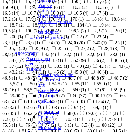
унитазы
15,4 (
1
)
15,5 (
4
)
15,9 (
5
)
150 (
1
)
151,6 (
3
)
Умные
156,9 (
3
)
159,1 (
1
)
16 (
1
)
16,2 (
2
)
16,35 (
1
)
унитазы
16,5 (
14
)
16,7 (
4
)
16,8 (
1
)
16.5 (
4
)
17 (
4
)
Инсталляции
17,2 (
3
)
17,9 (
7
)
170 (
4
)
176 (
1
)
18 (
8
)
18,6 (
4
)
Комплектующие
18,7 (
2
)
18,9 (
3
)
180 (
1
)
184 (
1
)
19 (
4
)
для
19,5 (
4
)
190 (
7
)
198 (
2
)
198,2 (
2
)
2,3 (
1
)
20 (
1
)
санфаянса
200 (
1
)
21,3 (
1
)
21,7 (
1
)
22 (
2
)
23 (
4
)
Полотенцесушители
23,2 (
1
)
23,6 (
1
)
24 (
5
)
24,6 (
20
)
240 (
5
)
25 (
1
)
25,5 (
20
)
25,9 (
2
)
25.5 (
1
)
27,2 (
2
)
28,4 (
3
)
Аксессуары
28,9 (
2
)
30 (
4
)
32 (
4
)
32,5 (
1
)
32,9 (
3
)
33,6 (
1
)
Аксессуары
34 (
1
)
34,5 (
1
)
35 (
1
)
35,5 (
9
)
36 (
2
)
36,5 (
3
)
для
37 (
12
)
37,5 (
1
)
38,5 (
1
)
40 (
23
)
42 (
7
)
43 (
1
)
ванной
43,2 (
2
)
44 (
11
)
45 (
2
)
45,3 (
4
)
46 (
4
)
Бумагодержатели
46,5 (
1
)
48 (
5
)
48,1 (
1
)
48,7 (
4
)
48,8 (
5
)
48.7 (
2
)
Держатели
5,5 (
1
)
50 (
30
)
54,5 (
1
)
55 (
11
)
55,0 (
1
)
для
56 (
16
)
56,5 (
78
)
56.5 (
8
)
560 (
1
)
57 (
8
)
59 (
9
)
полотенец
Дозаторы,
59-60 (
1
)
6 (
2
)
6,9 (
2
)
60 (
37
)
60,15 (
7
)
60-
стаканы
63 (
14
)
60.15 (
3
)
600 (
1
)
61 (
10
)
61-64 (
2
)
и
62 (
32
)
62-65 (
19
)
63 (
55
)
64 (
7
)
64,5 (
1
)
держатели
65 (
35
)
65,2 (
2
)
67 (
2
)
68 (
6
)
69,6 (
1
)
7 (
3
)
Ершики
7,2 (
3
)
7,5 (
1
)
70 (
10
)
70.5 (
1
)
73 (
1
)
75 (
4
)
Крючки
75,5 (
1
)
76 (
1
)
77 (
2
)
8 (
3
)
8,5 (
4
)
80 (
22
)
Мыльницы
81 (
4
)
81,5 (
1
)
82 (
8
)
83,6 (
7
)
83,61 (
1
)
84,5 (
1
)