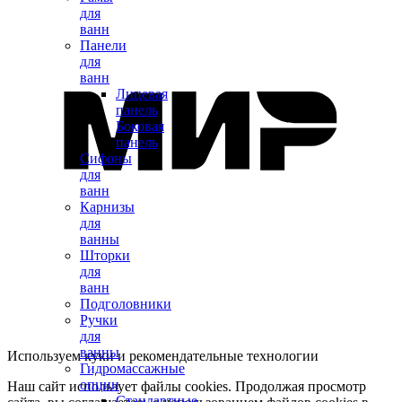
для
ванн
Панели
для
ванн
Лицевая
панель
Боковая
панель
Сифоны
для
ванн
Карнизы
для
ванны
Шторки
для
ванн
Подголовники
Ручки
для
ванны
Используем куки и рекомендательные технологии
Гидромассажные
опции
Наш сайт использует файлы cookies. Продолжая просмотр
Стандартные