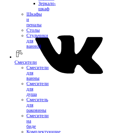
Зеркало-
шкаф
Шкафы
и
пеналы
Столы
Стульчики
для
ванной
Смесители
Смесители
для
ванны
Смесители
для
душа
Смеситель
для
раковины
Смесители
на
биде
Комплектующие