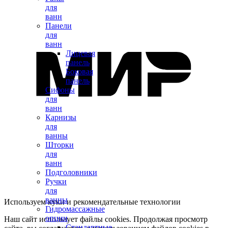
для
ванн
Панели
для
ванн
Лицевая
панель
Боковая
панель
Сифоны
для
ванн
Карнизы
для
ванны
Шторки
для
ванн
Подголовники
Ручки
для
ванны
Используем куки и рекомендательные технологии
Гидромассажные
опции
Наш сайт использует файлы cookies. Продолжая просмотр
Стандартные