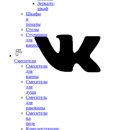
Зеркало-
шкаф
Шкафы
и
пеналы
Столы
Стульчики
для
ванной
Смесители
Смесители
для
ванны
Смесители
для
душа
Смеситель
для
раковины
Смесители
на
биде
Комплектующие