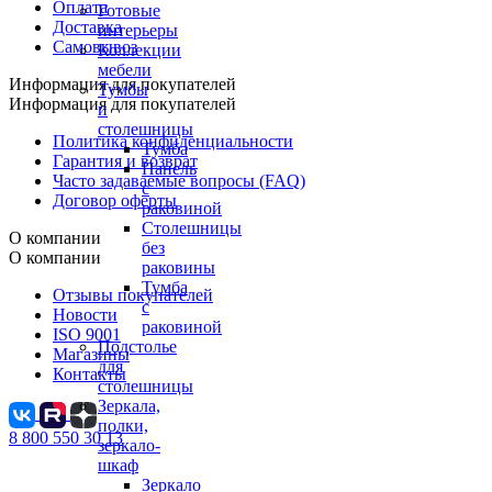
Оплата
Готовые
Доставка
интерьеры
Самовывоз
Коллекции
мебели
Информация для покупателей
Тумбы
Информация для покупателей
и
столешницы
Политика конфиденциальности
Тумба
Гарантия и возврат
Панель
Часто задаваемые вопросы (FAQ)
с
Договор оферты
раковиной
Столешницы
О компании
без
О компании
раковины
Тумба
Отзывы покупателей
с
Новости
раковиной
ISO 9001
Подстолье
Магазины
для
Контакты
столешницы
Зеркала,
полки,
8 800 550 30 13
зеркало-
шкаф
Зеркало