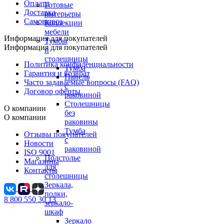
Оплата
Готовые
Доставка
интерьеры
Самовывоз
Коллекции
мебели
Информация для покупателей
Тумбы
Информация для покупателей
и
столешницы
Политика конфиденциальности
Тумба
Гарантия и возврат
Панель
Часто задаваемые вопросы (FAQ)
с
Договор оферты
раковиной
Столешницы
О компании
без
О компании
раковины
Тумба
Отзывы покупателей
с
Новости
раковиной
ISO 9001
Подстолье
Магазины
для
Контакты
столешницы
Зеркала,
полки,
8 800 550 30 13
зеркало-
шкаф
Зеркало