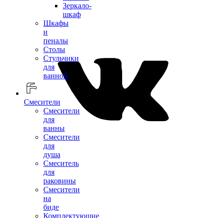
Зеркало-
шкаф
Шкафы
и
пеналы
Столы
Стульчики
для
ванной
Смесители
Смесители
для
ванны
Смесители
для
душа
Смеситель
для
раковины
Смесители
на
биде
Комплектующие