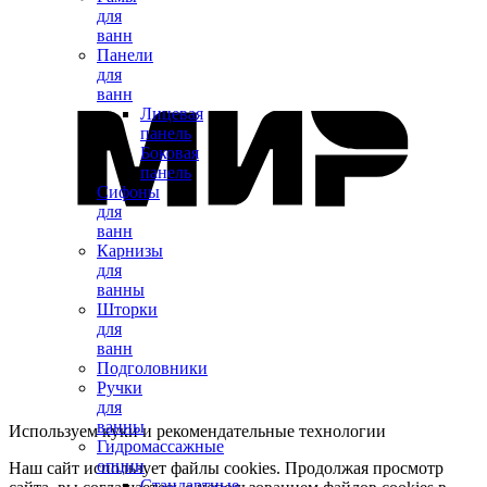
для
ванн
Панели
для
ванн
Лицевая
панель
Боковая
панель
Сифоны
для
ванн
Карнизы
для
ванны
Шторки
для
ванн
Подголовники
Ручки
для
ванны
Используем куки и рекомендательные технологии
Гидромассажные
опции
Наш сайт использует файлы cookies. Продолжая просмотр
Стандартные