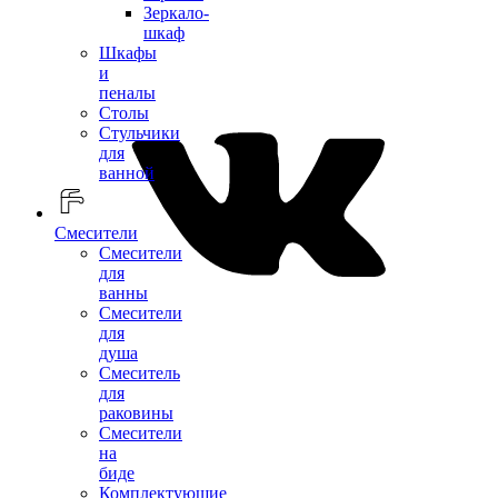
Зеркало-
шкаф
Шкафы
и
пеналы
Столы
Стульчики
для
ванной
Смесители
Смесители
для
ванны
Смесители
для
душа
Смеситель
для
раковины
Смесители
на
биде
Комплектующие