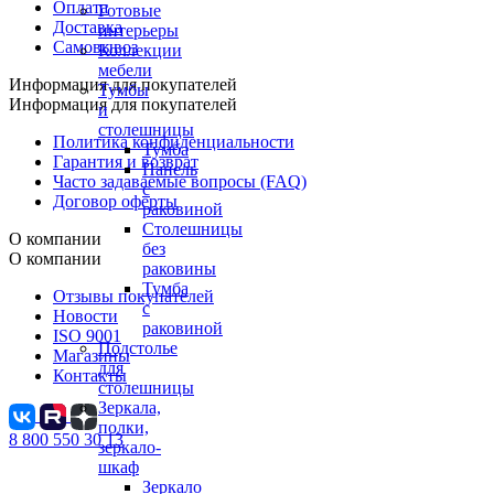
Оплата
Готовые
Доставка
интерьеры
Самовывоз
Коллекции
мебели
Информация для покупателей
Тумбы
Информация для покупателей
и
столешницы
Политика конфиденциальности
Тумба
Гарантия и возврат
Панель
Часто задаваемые вопросы (FAQ)
с
Договор оферты
раковиной
Столешницы
О компании
без
О компании
раковины
Тумба
Отзывы покупателей
с
Новости
раковиной
ISO 9001
Подстолье
Магазины
для
Контакты
столешницы
Зеркала,
полки,
8 800 550 30 13
зеркало-
шкаф
Зеркало