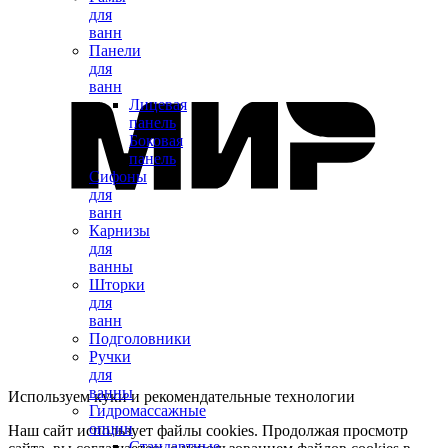
для
ванн
Панели
для
ванн
Лицевая
панель
Боковая
панель
Сифоны
для
ванн
Карнизы
для
ванны
Шторки
для
ванн
Подголовники
Ручки
для
ванны
Используем куки и рекомендательные технологии
Гидромассажные
опции
Наш сайт использует файлы cookies. Продолжая просмотр
Стандартные