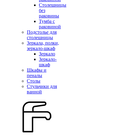
Столешницы
без
раковины
Тумба с
раковиной
Подстолье для
столешницы
Зеркала, полки,
зеркало-шкаф
Зеркало
Зеркало-
шкаф
Шкафы и
пеналы
Столы
Стульчики для
ванной