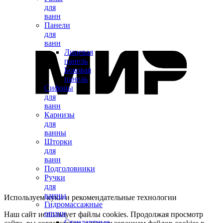
для
ванн
Панели
для
ванн
Лицевая
панель
Боковая
панель
Сифоны
для
ванн
Карнизы
для
ванны
Шторки
для
ванн
Подголовники
Ручки
для
ванны
Используем куки и рекомендательные технологии
Гидромассажные
опции
Наш сайт использует файлы cookies. Продолжая просмотр
Стандартные