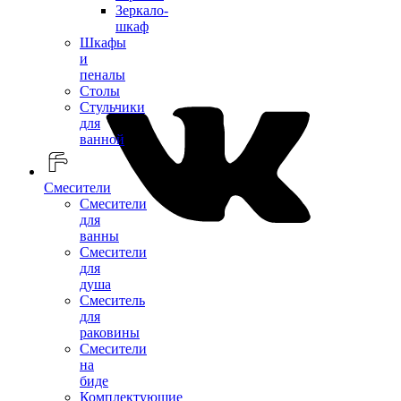
Зеркало-
шкаф
Шкафы
и
пеналы
Столы
Стульчики
для
ванной
Смесители
Смесители
для
ванны
Смесители
для
душа
Смеситель
для
раковины
Смесители
на
биде
Комплектующие