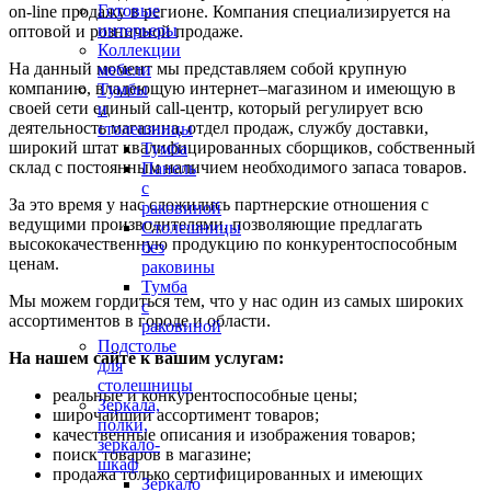
Готовые
on-line продажу в регионе. Компания специализируется на
интерьеры
оптовой и розничной продаже.
Коллекции
На данный момент мы представляем собой крупную
мебели
компанию, владеющую интернет–магазином и имеющую в
Тумбы
своей сети единый call-центр, который регулирует всю
и
деятельность магазина, отдел продаж, службу доставки,
столешницы
широкий штат квалифицированных сборщиков, собственный
Тумба
склад c постоянным наличием необходимого запаса товаров.
Панель
с
За это время у нас сложились партнерские отношения с
раковиной
ведущими производителями, позволяющие предлагать
Столешницы
высококачественную продукцию по конкурентоспособным
без
ценам.
раковины
Тумба
Мы можем гордиться тем, что у нас один из самых широких
с
ассортиментов в городе и области.
раковиной
Подстолье
На нашем сайте к вашим услугам:
для
столешницы
реальные и конкурентоспособные цены;
Зеркала,
широчайший ассортимент товаров;
полки,
качественные описания и изображения товаров;
зеркало-
поиск товаров в магазине;
шкаф
продажа только сертифицированных и имеющих
Зеркало