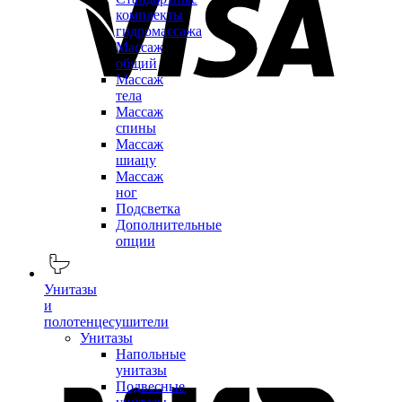
комплекты
гидромассажа
Массаж
общий
Массаж
тела
Массаж
спины
Массаж
шиацу
Массаж
ног
Подсветка
Дополнительные
опции
Унитазы
и
полотенцесушители
Унитазы
Напольные
унитазы
Подвесные