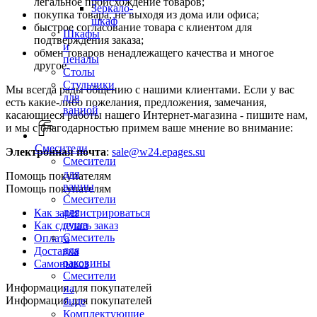
легальное происхождение товаров;
Зеркало-
покупка товара, не выходя из дома или офиса;
шкаф
быстрое согласование товара с клиентом для
Шкафы
подтверждения заказа;
и
обмен товаров ненадлежащего качества и многое
пеналы
другое.
Столы
Стульчики
Мы всегда рады общению с нашими клиентами. Если у вас
для
есть какие-либо пожелания, предложения, замечания,
ванной
касающиеся работы нашего Интернет-магазина - пишите нам,
и мы с благодарностью примем ваше мнение во внимание:
Смесители
Электронная почта
:
sale@w24.epages.su
Смесители
для
Помощь покупателям
ванны
Помощь покупателям
Смесители
для
Как зарегистрироваться
душа
Как сделать заказ
Смеситель
Оплата
для
Доставка
раковины
Самовывоз
Смесители
Информация для покупателей
на
Информация для покупателей
биде
Комплектующие