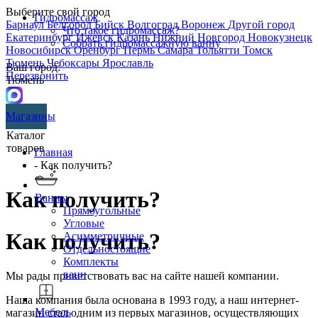
Выберите свой город
Гидромассаж
Барнаул
Белгород
Бийск
Волгоград
Воронеж
Другой город
Что такое гидромассаж?
Екатеринбург
Ижевск
Казань
Нижний Новгород
Новокузнецк
Собрать гидромассажную ванну
Новосибирск
Оренбург
Пермь
Самара
Тольятти
Томск
Тюмень
Чебоксары
Ярославль
Ваш город:
Перезвонить
Тюмень
Магазины
Каталог
товаров
Главная
- Как получить?
Как получить?
Ванны
Прямоугольные
Угловые
Как получить?
Асимметричные
Отдельностоящие
Комплекты
ванн
Мы рады приветствовать вас на сайте нашей компании.
Наша компания была основана в 1993 году, а наш интернет-
Мебель
магазин стал одним из первых магазинов, осуществляющих