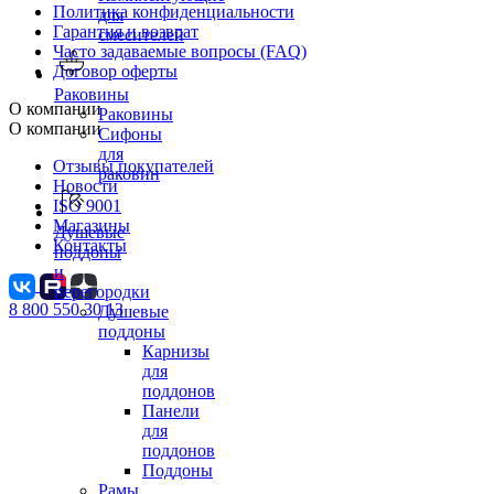
Политика конфиденциальности
для
Гарантия и возврат
смесителей
Часто задаваемые вопросы (FAQ)
Договор оферты
Раковины
О компании
Раковины
О компании
Сифоны
для
Отзывы покупателей
раковин
Новости
ISO 9001
Магазины
Душевые
Контакты
поддоны
и
перегородки
8 800 550 30 13
Душевые
поддоны
Карнизы
для
поддонов
Панели
для
поддонов
Поддоны
Рамы