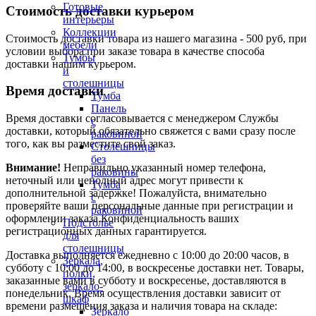
Готовые
Стоимость доставки курьером
интерьеры
Коллекции
Стоимость доставки товара из нашего магазина - 500 руб, при
мебели
условии выбора при заказе товара в качестве способа
Тумбы
доставки нашим курьером.
и
столешницы
Время доставки
Тумба
Панель
Время доставки согласовывается с менеджером Службы
с
доставки, который обязательно свяжется с вами сразу после
раковиной
того, как вы разместите свой заказ.
Столешницы
без
Внимание!
Неправильно указанный номер телефона,
раковины
неточный или неполный адрес могут привести к
Тумба
дополнительной задержке! Пожалуйста, внимательно
с
проверяйте ваши персональные данные при регистрации и
раковиной
оформлении заказа.Конфиденциальность ваших
Подстолье
регистрационных данных гарантируется.
для
столешницы
Доставка выполняется ежедневно с 10:00 до 20:00 часов, в
Зеркала,
субботу с 10:00 до 14:00, в воскресенье доставки нет. Товары,
полки,
заказанные вами в субботу и воскресенье, доставляются в
зеркало-
понедельник. Время осуществления доставки зависит от
шкаф
времени размещения заказа и наличия товара на складе:
Зеркало