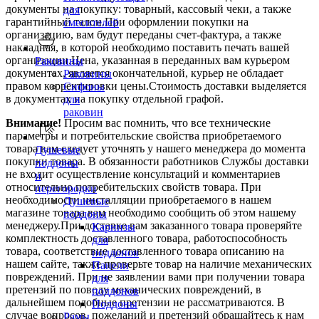
документы на покупку: товарный, кассовый чеки, а также
для
гарантийный талон.При оформлении покупки на
смесителей
организацию, вам будут переданы счет-фактура, а также
накладная, в которой необходимо поставить печать вашей
организации.Цена, указанная в переданных вам курьером
Раковины
документах, является окончательной, курьер не обладает
Раковины
правом корректировки цены.Стоимость доставки выделяется
Сифоны
в документах на покупку отдельной графой.
для
раковин
Внимание!
Просим вас помнить, что все технические
параметры и потребительские свойства приобретаемого
товара вам следует уточнять у нашего менеджера до момента
Душевые
покупки товара. В обязанности работников Службы доставки
поддоны
не входит осуществление консультаций и комментариев
и
относительно потребительских свойств товара. При
перегородки
необходимости инсталляции приобретаемого в нашем
Душевые
магазине товара вам необходимо сообщить об этом нашему
поддоны
менеджеру.При доставке вам заказанного товара проверяйте
Карнизы
комплектность доставленного товара, работоспособность
для
товара, соответствие доставленного товара описанию на
поддонов
нашем сайте, также проверьте товар на наличие механических
Панели
повреждений. При не заявлении вами при получении товара
для
претензий по поводу механических повреждений, в
поддонов
дальнейшем подобные претензии не рассматриваются. В
Поддоны
случае вопросов, пожеланий и претензий обращайтесь к нам
Рамы