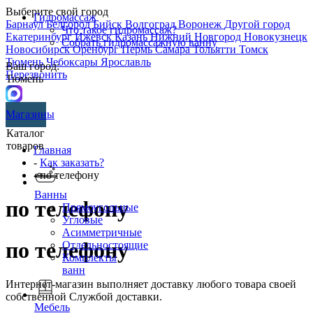
Выберите свой город
Гидромассаж
Барнаул
Белгород
Бийск
Волгоград
Воронеж
Другой город
Что такое гидромассаж?
Екатеринбург
Ижевск
Казань
Нижний Новгород
Новокузнецк
Собрать гидромассажную ванну
Новосибирск
Оренбург
Пермь
Самара
Тольятти
Томск
Тюмень
Чебоксары
Ярославль
Ваш город:
Перезвонить
Тюмень
Магазины
Каталог
товаров
Главная
-
Как заказать?
- по телефону
Ванны
по телефону
Прямоугольные
Угловые
Асимметричные
по телефону
Отдельностоящие
Комплекты
ванн
Интернет-магазин выполняет доставку любого товара своей
собственной Службой доставки.
Мебель