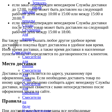
Зеркало-
если заказ подтвержден менеджером Службы доставки
шкаф
до 12:00, товар может быть доставлен на следующий
Шкафы
рабочий день между 10:00 и 15:00 или между 15:00 и
и
20:00;
пеналы
если заказ подтвержден менеджером Службы доставки
Столы
после 12:00, товар может быть доставлен на следующий
Стульчики
рабочий день между 15:00 и 18:00.
для
ванной
Вы также можете указать любое другое удобное время
доставки, и покупка будет доставлена в удобное вам время.
Иное время доставки, а также время доставки в населенные
Смесители
пункты области определяется по договоренности с клиентом.
Смесители
для
Место доставки
ванны
Смесители
Доставка осуществляется по адресу, указанному при
для
оформлении заказа. Если необходимо доставить товар по
душа
иному адресу, необходимо сообщить адрес менеджеру Службы
Смеситель
доставки, который свяжется с вами непосредственно после
для
оформления заказа на сайте.
раковины
Смесители
Правила
на
биде
При доставке вам будут переданы все необходимые
Комплектующие