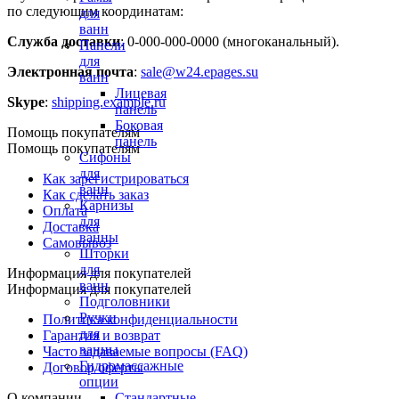
по следующим координатам:
для
ванн
Служба доставки
: 0-000-000-0000 (многоканальный).
Панели
для
Электронная почта
:
sale@w24.epages.su
ванн
Лицевая
Skype
:
shipping.example.ru
панель
Боковая
Помощь покупателям
панель
Помощь покупателям
Сифоны
для
Как зарегистрироваться
ванн
Как сделать заказ
Карнизы
Оплата
для
Доставка
ванны
Самовывоз
Шторки
для
Информация для покупателей
ванн
Информация для покупателей
Подголовники
Ручки
Политика конфиденциальности
для
Гарантия и возврат
ванны
Часто задаваемые вопросы (FAQ)
Гидромассажные
Договор оферты
опции
О компании
Стандартные