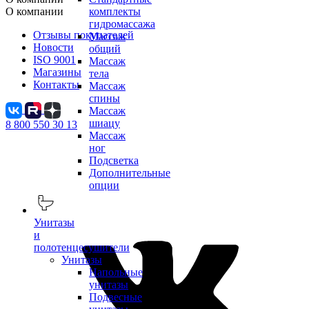
О компании
комплекты
гидромассажа
Отзывы покупателей
Массаж
Новости
общий
ISO 9001
Массаж
Магазины
тела
Контакты
Массаж
спины
Массаж
шиацу
8 800 550 30 13
Массаж
ног
Подсветка
Дополнительные
опции
Унитазы
и
полотенцесушители
Унитазы
Напольные
унитазы
Подвесные