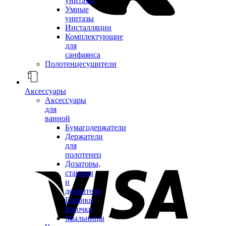
унитазы
Умные
унитазы
Инсталляции
Комплектующие
для
санфаянса
Полотенцесушители
Аксессуары
Аксессуары
для
ванной
Бумагодержатели
Держатели
для
полотенец
Дозаторы,
стаканы
и
держатели
Ершики
Крючки
Мыльницы