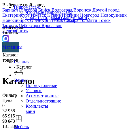
Выберите свой город
Гидромассаж
Барнаул
Белгород
Бийск
Волгоград
Воронеж
Другой город
Что такое гидромассаж?
Екатеринбург
Ижевск
Казань
Нижний Новгород
Новокузнецк
Собрать гидромассажную ванну
Новосибирск
Оренбург
Пермь
Самара
Тольятти
Томск
Тюмень
Чебоксары
Ярославль
Ваш город:
Перезвонить
Тюмень
Магазины
Каталог
товаров
Главная
- Каталог
Каталог
Ванны
Прямоугольные
Угловые
Фильтр
Асимметричные
Цена
Отдельностоящие
0
Комплекты
32 958
ванн
65 915
98 873
131 830
Мебель