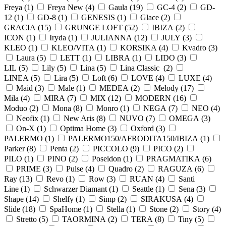
Freya (
1
)
Freya New (
4
)
Gaula (
19
)
GC-4 (
2
)
GD-
12 (
1
)
GD-8 (
1
)
GENESIS (
1
)
Glace (
2
)
GRACIA (
15
)
GRUNGE LOFT (
52
)
IBIZA (
2
)
ICON (
1
)
Iryda (
1
)
JULIANNA (
12
)
JULY (
3
)
KLEO (
1
)
KLEO/VITA (
1
)
KORSIKA (
4
)
Kvadro (
3
)
Laura (
5
)
LETT (
1
)
LIBRA (
1
)
LIDO (
3
)
LIL (
5
)
Lily (
5
)
Lina (
5
)
Lina Classic (
2
)
LINEA (
5
)
Lira (
5
)
Loft (
6
)
LOVE (
4
)
LUXE (
4
)
Maid (
3
)
Male (
1
)
MEDEA (
2
)
Melody (
17
)
Mila (
4
)
MIRA (
7
)
MIX (
12
)
MODERN (
16
)
Moduo (
2
)
Mona (
8
)
Monro (
1
)
NEGA (
7
)
NEO (
4
)
Neofix (
1
)
New Aris (
8
)
NUVO (
7
)
OMEGA (
3
)
On-X (
1
)
Optima Home (
3
)
Oxford (
3
)
PALERMO (
1
)
PALERMO150/AFRODITA150/IBIZA (
1
)
Parker (
8
)
Penta (
2
)
PICCOLO (
9
)
PICO (
2
)
PILO (
1
)
PINO (
2
)
Poseidon (
1
)
PRAGMATIKA (
6
)
PRIME (
3
)
Pulse (
4
)
Quadro (
2
)
RAGUZA (
6
)
Ray (
13
)
Revo (
1
)
Row (
3
)
RUAN (
4
)
Santi
Line (
1
)
Schwarzer Diamant (
1
)
Seattle (
1
)
Sena (
3
)
Shape (
14
)
Shelfy (
1
)
Simp (
2
)
SIRAKUSA (
4
)
Slide (
18
)
SpaHome (
1
)
Stella (
1
)
Stone (
2
)
Story (
4
)
Stretto (
5
)
TAORMINA (
2
)
TERA (
8
)
Tiny (
5
)