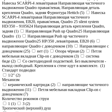
Навеска SCARPI-4 левая/правая Направляющая частичного
выдвижения Quadro правая/левая, Направляющая деталь
крепления Quadro, задняя Фурнитура Hettich (
5
)
Навеска
SCARPI-4 левая/правая Направляющая частичного
выдвижения, ЕВ20, правая/левая, Quadro 25 silent system
HD/350 – 9105624 Направляющая деталь крепления Quadro,
задняя (
1
)
Направляющая Push up Quadro25 Направляющая
Quadro (
1
)
Направляющая Push up частичного
выдвижения Quadro25 НР/350 ,левая/правая, ЕВ20 (
6
)
направляющие Quadro с доводчиком (
10
)
Направляющие с
доводчиком (
25
)
нет (
1
)
Опора чёрная (
2
)
Петля
мебельная вкладная Clip-on с доводчиком (
3
)
система
биде (
2
)
Со светодиодной подсветкой. Без выключателя -
выход свободный. Крепления к стене идут в комплекте. (
1
)
Стандарт подводки
1/2" (
2
)
Механизм
керамический картридж (
2
)
направляющие частичного
выдвижения (
11
)
Петля мебельная накладная Clip-on с
доводчиком (
7
)
Количество режимов струи
1 (
1
)
3 (
2
)
Тропический (верхний) душ