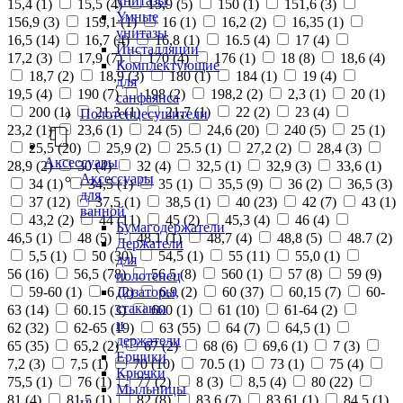
унитазы
15,4 (
1
)
15,5 (
4
)
15,9 (
5
)
150 (
1
)
151,6 (
3
)
Умные
156,9 (
3
)
159,1 (
1
)
16 (
1
)
16,2 (
2
)
16,35 (
1
)
унитазы
16,5 (
14
)
16,7 (
4
)
16,8 (
1
)
16.5 (
4
)
17 (
4
)
Инсталляции
17,2 (
3
)
17,9 (
7
)
170 (
4
)
176 (
1
)
18 (
8
)
18,6 (
4
)
Комплектующие
18,7 (
2
)
18,9 (
3
)
180 (
1
)
184 (
1
)
19 (
4
)
для
19,5 (
4
)
190 (
7
)
198 (
2
)
198,2 (
2
)
2,3 (
1
)
20 (
1
)
санфаянса
200 (
1
)
21,3 (
1
)
21,7 (
1
)
22 (
2
)
23 (
4
)
Полотенцесушители
23,2 (
1
)
23,6 (
1
)
24 (
5
)
24,6 (
20
)
240 (
5
)
25 (
1
)
25,5 (
20
)
25,9 (
2
)
25.5 (
1
)
27,2 (
2
)
28,4 (
3
)
Аксессуары
28,9 (
2
)
30 (
4
)
32 (
4
)
32,5 (
1
)
32,9 (
3
)
33,6 (
1
)
Аксессуары
34 (
1
)
34,5 (
1
)
35 (
1
)
35,5 (
9
)
36 (
2
)
36,5 (
3
)
для
37 (
12
)
37,5 (
1
)
38,5 (
1
)
40 (
23
)
42 (
7
)
43 (
1
)
ванной
43,2 (
2
)
44 (
11
)
45 (
2
)
45,3 (
4
)
46 (
4
)
Бумагодержатели
46,5 (
1
)
48 (
5
)
48,1 (
1
)
48,7 (
4
)
48,8 (
5
)
48.7 (
2
)
Держатели
5,5 (
1
)
50 (
30
)
54,5 (
1
)
55 (
11
)
55,0 (
1
)
для
56 (
16
)
56,5 (
78
)
56.5 (
8
)
560 (
1
)
57 (
8
)
59 (
9
)
полотенец
Дозаторы,
59-60 (
1
)
6 (
2
)
6,9 (
2
)
60 (
37
)
60,15 (
7
)
60-
стаканы
63 (
14
)
60.15 (
3
)
600 (
1
)
61 (
10
)
61-64 (
2
)
и
62 (
32
)
62-65 (
19
)
63 (
55
)
64 (
7
)
64,5 (
1
)
держатели
65 (
35
)
65,2 (
2
)
67 (
2
)
68 (
6
)
69,6 (
1
)
7 (
3
)
Ершики
7,2 (
3
)
7,5 (
1
)
70 (
10
)
70.5 (
1
)
73 (
1
)
75 (
4
)
Крючки
75,5 (
1
)
76 (
1
)
77 (
2
)
8 (
3
)
8,5 (
4
)
80 (
22
)
Мыльницы
81 (
4
)
81,5 (
1
)
82 (
8
)
83,6 (
7
)
83,61 (
1
)
84,5 (
1
)