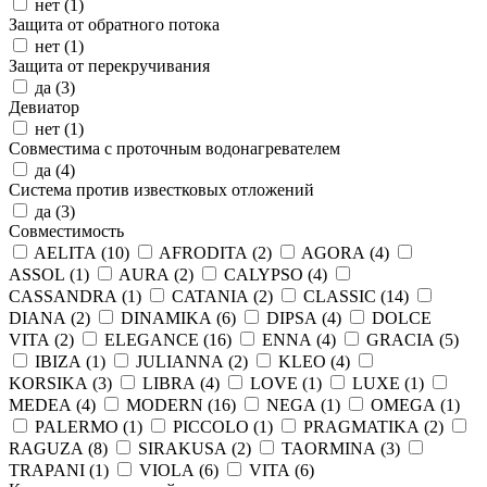
нет (
1
)
Защита от обратного потока
нет (
1
)
Защита от перекручивания
да (
3
)
Девиатор
нет (
1
)
Совместима с проточным водонагревателем
да (
4
)
Система против известковых отложений
да (
3
)
Совместимость
AELITA (
10
)
AFRODITA (
2
)
AGORA (
4
)
ASSOL (
1
)
AURA (
2
)
CALYPSO (
4
)
CASSANDRA (
1
)
CATANIA (
2
)
CLASSIC (
14
)
DIANA (
2
)
DINAMIKA (
6
)
DIPSA (
4
)
DOLCE
VITA (
2
)
ELEGANCE (
16
)
ENNA (
4
)
GRACIA (
5
)
IBIZA (
1
)
JULIANNA (
2
)
KLEO (
4
)
KORSIKA (
3
)
LIBRA (
4
)
LOVE (
1
)
LUXE (
1
)
MEDEA (
4
)
MODERN (
16
)
NEGA (
1
)
OMEGA (
1
)
PALERMO (
1
)
PICCOLO (
1
)
PRAGMATIKA (
2
)
RAGUZA (
8
)
SIRAKUSA (
2
)
TAORMINA (
3
)
TRAPANI (
1
)
VIOLA (
6
)
VITA (
6
)