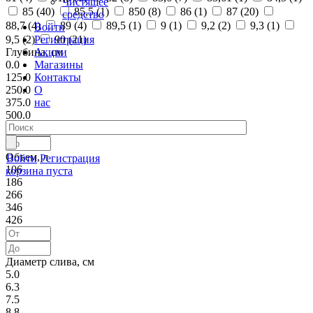
Чистящее
85 (
40
)
85,5 (
1
)
850 (
8
)
86 (
1
)
87 (
20
)
средство
88,7 (
4
)
89 (
4
)
89,5 (
1
)
9 (
1
)
9,2 (
2
)
9,3 (
1
)
Войти
Регистрация
9,5 (
2
)
90 (
21
)
Акции
Глубина, см
Магазины
0.0
Контакты
125.0
О
250.0
нас
375.0
500.0
Объем, л
Войти
Регистрация
106
корзина пуста
186
266
346
426
Диаметр слива, см
5.0
6.3
7.5
8.8