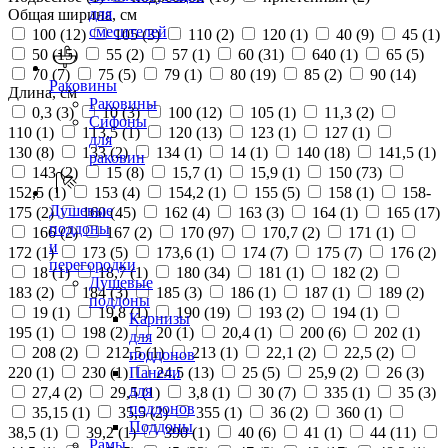
для
Общая ширина, см
смесителей
100 (
12
)
105 (
3
)
110 (
2
)
120 (
1
)
40 (
9
)
45 (
1
)
50 (
15
)
55 (
2
)
57 (
1
)
60 (
31
)
640 (
1
)
65 (
5
)
70 (
7
)
75 (
5
)
79 (
1
)
80 (
19
)
85 (
2
)
90 (
14
)
Раковины
Длина, см
Раковины
0,3 (
3
)
10 (
3
)
100 (
12
)
105 (
1
)
11,3 (
2
)
Сифоны
110 (
1
)
113,5 (
1
)
120 (
13
)
123 (
1
)
127 (
1
)
для
130 (
8
)
133 (
2
)
134 (
1
)
14 (
1
)
140 (
18
)
141,5 (
1
)
раковин
143 (
2
)
15 (
8
)
15,7 (
1
)
15,9 (
1
)
150 (
73
)
152,5 (
1
)
153 (
4
)
154,2 (
1
)
155 (
5
)
158 (
1
)
158-
Душевые
175 (
2
)
160 (
45
)
162 (
4
)
163 (
3
)
164 (
1
)
165 (
17
)
поддоны
166 (
2
)
167 (
2
)
170 (
97
)
170,7 (
2
)
171 (
1
)
и
172 (
1
)
173 (
5
)
173,6 (
1
)
174 (
7
)
175 (
7
)
176 (
2
)
перегородки
18 (
1
)
18,7 (
1
)
180 (
34
)
181 (
1
)
182 (
2
)
Душевые
183 (
2
)
184 (
3
)
185 (
3
)
186 (
1
)
187 (
1
)
189 (
2
)
поддоны
19 (
1
)
19,8 (
1
)
190 (
19
)
193 (
2
)
194 (
1
)
Карнизы
195 (
1
)
198 (
2
)
20 (
1
)
20,4 (
1
)
200 (
6
)
202 (
1
)
для
208 (
2
)
212,5 (
1
)
213 (
1
)
22,1 (
2
)
22,5 (
2
)
поддонов
220 (
1
)
230 (
1
)
24,5 (
13
)
25 (
5
)
25,9 (
2
)
26 (
3
)
Панели
для
27,4 (
2
)
29,5 (
1
)
3,8 (
1
)
30 (
7
)
335 (
1
)
35 (
3
)
поддонов
35,15 (
1
)
35,5 (
2
)
355 (
1
)
36 (
2
)
360 (
1
)
Поддоны
38,5 (
1
)
39,2 (
1
)
390 (
1
)
40 (
6
)
41 (
1
)
44 (
11
)
Рамы