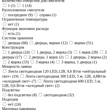
Количество отверстий для смесителя
1 (
1
)
1 (
14
)
Расположение смесителя
посередине (
9
)
справа (
1
)
Ограничение температуры
нет (
1
)
Функция экономии расхода
есть (
1
)
Система хранения
дверцы (
68
)
дверцы, ящики (
12
)
ящики (
51
)
Конструкция
1 дверца (
24
)
1 дверца, 2 ящика (
3
)
1 ящик (
28
)
2
дверцы (
17
)
2 дверцы, 1 ящик (
1
)
2 дверцы, 2 ящика (
2
)
2 ящика (
33
)
3 ящика (
4
)
3 ящика, 1 дверца (
1
)
Мощность лампы
Лента светодиодная 120 LED,12В, 9,6 Вт\м «нейтральный
свет» (
19
)
Лента светодиодная 300 LED, 5 м, 12В, 4,8Вт\м
«холодный свет» (
7
)
Лента светодиодная 600 LED, 5 м,
12В, 9,6 Вт\м «холодный свет» (
2
)
Подсветка
без подсветки (
8
)
светодиодная (
32
)
Подогрев
нет (
24
)
Материал раковины