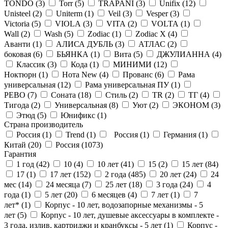
TONDO (
3
)
Torr (
5
)
TRAPANI (
3
)
Unifix (
12
)
Unisteel (
2
)
Uniterm (
1
)
Veil (
3
)
Vesper (
3
)
Victoria (
5
)
VIOLA (
3
)
VITA (
2
)
VOLTA (
1
)
Wall (
2
)
Wash (
5
)
Zodiac (
1
)
Zodiac X (
4
)
Аванти (
1
)
АЛИСА ДУБЛЬ (
3
)
АТЛАС (
2
)
боковая (
6
)
БЬЯНКА (
1
)
Вита (
5
)
ДЖУЛИАННА (
4
)
Классик (
3
)
Кода (
1
)
МИНИМИ (
12
)
Ноктюрн (
1
)
Нота New (
4
)
Прованс (
6
)
Рама
универсальная (
12
)
Рама универсальная ПУ (
1
)
РЕВО (
7
)
Соната (
18
)
Стиль (
2
)
ТR (
2
)
ТГ (
4
)
Тигода (
2
)
Универсальная (
8
)
Уют (
2
)
ЭКОНОМ (
3
)
Этюд (
5
)
Юнификс (
1
)
Страна производитель
Россия (
1
)
Trend (
1
)
Россия (
1
)
Германия (
1
)
Китай (
20
)
Россия (
1073
)
Гарантия
1 год (
42
)
10 (
4
)
10 лет (
41
)
15 (
2
)
15 лет (
84
)
17 (
1
)
17 лет (
152
)
2 года (
485
)
20 лет (
24
)
24
мес (
14
)
24 месяца (
7
)
25 лет (
18
)
3 года (
24
)
4
года (
1
)
5 лет (
20
)
6 месяцев (
4
)
7 лет (
1
)
7
лет* (
1
)
Корпус - 10 лет, водозапорные механизмы - 5
лет (
5
)
Корпус - 10 лет, душевые аксессуары в комплекте -
3 года, излив, картриджи и кранбуксы - 5 лет (
1
)
Корпус -