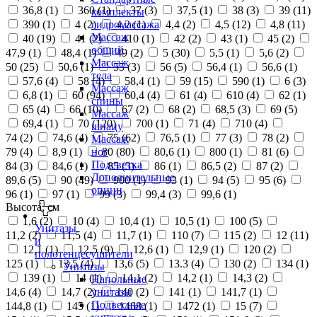
36,8 (
1
)
360 (
1
)
37 (
3
)
37,5 (
1
)
38 (
3
)
39 (
11
)
комплекты
390 (
1
)
4 (
2
)
4,2 (
1
)
4,4 (
2
)
4,5 (
12
)
4,8 (
11
)
гидромассажа
Массаж
40 (
19
)
41 (
2
)
410 (
1
)
42 (
2
)
43 (
1
)
45 (
2
)
общий
47,9 (
1
)
48,4 (
1
)
49 (
2
)
5 (
30
)
5,5 (
1
)
5,6 (
2
)
Массаж
50 (
25
)
50,6 (
1
)
55 (
3
)
56 (
5
)
56,4 (
1
)
56,6 (
1
)
тела
57,6 (
4
)
58 (
4
)
58,4 (
1
)
59 (
15
)
590 (
1
)
6 (
3
)
Массаж
6,8 (
1
)
60 (
94
)
60,4 (
4
)
61 (
4
)
610 (
4
)
62 (
1
)
спины
65 (
4
)
66 (
10
)
67 (
2
)
68 (
2
)
68,5 (
3
)
69 (
5
)
Массаж
69,4 (
1
)
70 (
120
)
700 (
1
)
71 (
4
)
710 (
4
)
шиацу
74 (
2
)
74,6 (
4
)
75 (
62
)
76,5 (
1
)
77 (
3
)
78 (
2
)
Массаж
79 (
4
)
8,9 (
1
)
80 (
80
)
80,6 (
1
)
800 (
1
)
81 (
6
)
ног
Подсветка
84 (
3
)
84,6 (
1
)
85 (
3
)
86 (
1
)
86,5 (
2
)
87 (
2
)
Дополнительные
89,6 (
5
)
90 (
49
)
900 (
1
)
93 (
1
)
94 (
5
)
95 (
6
)
опции
96 (
1
)
97 (
1
)
99 (
3
)
99,4 (
3
)
99,6 (
1
)
Высота, см
1,6 (
2
)
10 (
4
)
10,4 (
1
)
10,5 (
1
)
100 (
5
)
Унитазы
11,2 (
2
)
11,5 (
4
)
11,7 (
1
)
110 (
7
)
115 (
2
)
12 (
11
)
и
12,1 (
1
)
12,5 (
9
)
12,6 (
1
)
12,9 (
1
)
120 (
2
)
полотенцесушители
125 (
1
)
13,5 (
4
)
13,6 (
5
)
13.3 (
4
)
130 (
2
)
134 (
1
)
Унитазы
139 (
1
)
14 (
1
)
14,1 (
2
)
14,2 (
1
)
14,3 (
2
)
Напольные
14,6 (
4
)
14,7 (
2
)
140 (
2
)
141 (
1
)
141,7 (
1
)
унитазы
Подвесные
144,8 (
1
)
145 (
1
)
1468 (
1
)
1472 (
1
)
15 (
7
)