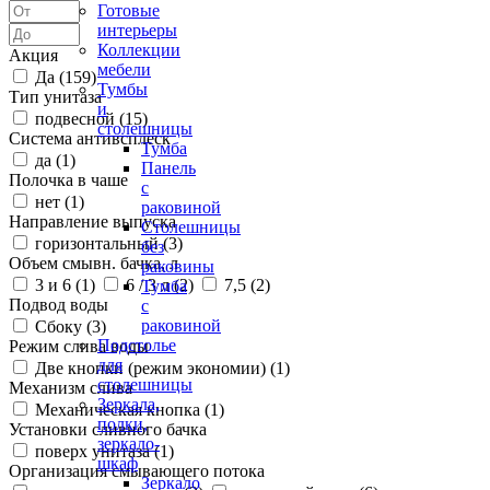
Готовые
интерьеры
Коллекции
Акция
мебели
Да (
159
)
Тумбы
Тип унитаза
и
подвесной (
15
)
столешницы
Система антивсплеск
Тумба
да (
1
)
Панель
Полочка в чаше
с
нет (
1
)
раковиной
Направление выпуска
Столешницы
горизонтальный (
3
)
без
Объем смывн. бачка, л
раковины
3 и 6 (
1
)
6 / 3 л (
2
)
7,5 (
2
)
Тумба
Подвод воды
с
раковиной
Сбоку (
3
)
Подстолье
Режим слива воды
для
Две кнопки (режим экономии) (
1
)
столешницы
Механизм слива
Зеркала,
Механическая кнопка (
1
)
полки,
Установки сливного бачка
зеркало-
поверх унитаза (
1
)
шкаф
Организация смывающего потока
Зеркало