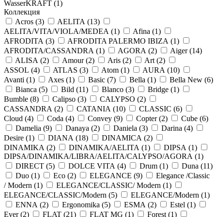
WasserKRAFT (
1
)
Коллекция
Acros (
3
)
AELITA (
13
)
AELITA/VITA/VIOLA/MEDEA (
1
)
Afina (
1
)
AFRODITA (
3
)
AFRODITA PALERMO IBIZA (
1
)
AFRODITA/CASSANDRA (
1
)
AGORA (
2
)
Aiger (
14
)
ALISA (
2
)
Amour (
2
)
Aris (
2
)
Art (
2
)
ASSOL (
4
)
ATLAS (
3
)
Atom (
1
)
AURA (
10
)
Avanti (
1
)
Axes (
1
)
Basic (
7
)
Bella (
1
)
Bella New (
6
)
Bianca (
5
)
Bild (
11
)
Blanco (
3
)
Bridge (
1
)
Bumble (
8
)
Calipso (
3
)
CALYPSO (
2
)
CASSANDRA (
2
)
CATANIA (
10
)
CLASSIC (
6
)
Cloud (
4
)
Coda (
4
)
Convey (
9
)
Copter (
2
)
Cube (
6
)
Damelia (
9
)
Danaya (
2
)
Daniela (
3
)
Darina (
4
)
Desire (
1
)
DIANA (
18
)
DINAMICA (
2
)
DINAMIKA (
2
)
DINAMIKA/AELITA (
1
)
DIPSA (
1
)
DIPSA/DINAMIKA/LIBRA/AELITA/CALYPSO/AGORA (
1
)
DIRECT (
5
)
DOLCE VITA (
4
)
Drum (
1
)
Duna (
11
)
Duo (
1
)
Eco (
2
)
ELEGANCE (
9
)
Elegance /Classic
/ Modern (
1
)
ELEGANCE/CLASSIC/ Modern (
1
)
ELEGANCE/CLASSIC/Modern (
5
)
ELEGANCE/Modern (
1
)
ENNA (
2
)
Ergonomika (
5
)
ESMA (
2
)
Estel (
1
)
Ever (
2
)
FLAT (
21
)
FLAT MG (
1
)
Forest (
1
)