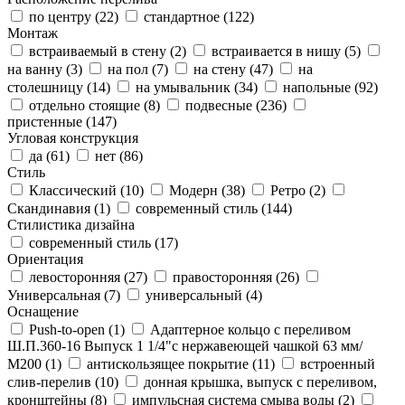
по центру (
22
)
стандартное (
122
)
Монтаж
встраиваемый в стену (
2
)
встраивается в нишу (
5
)
на ванну (
3
)
на пол (
7
)
на стену (
47
)
на
столешницу (
14
)
на умывальник (
34
)
напольные (
92
)
отдельно стоящие (
8
)
подвесные (
236
)
пристенные (
147
)
Угловая конструкция
да (
61
)
нет (
86
)
Стиль
Классический (
10
)
Модерн (
38
)
Ретро (
2
)
Скандинавия (
1
)
современный стиль (
144
)
Стилистика дизайна
современный стиль (
17
)
Ориентация
левосторонняя (
27
)
правосторонняя (
26
)
Универсальная (
7
)
универсальный (
4
)
Оснащение
Push-to-open (
1
)
Адаптерное кольцо с переливом
Ш.П.360-16 Выпуск 1 1/4"с нержавеющей чашкой 63 мм/
М200 (
1
)
антискользящее покрытие (
11
)
встроенный
слив-перелив (
10
)
донная крышка, выпуск с переливом,
кронштейны (
8
)
импульсная система смыва воды (
2
)