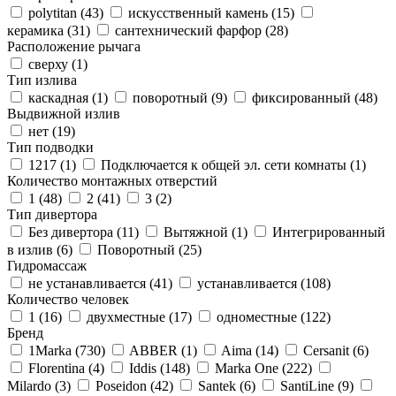
polytitan (
43
)
искусственный камень (
15
)
керамика (
31
)
сантехнический фарфор (
28
)
Расположение рычага
сверху (
1
)
Тип излива
каскадная (
1
)
поворотный (
9
)
фиксированный (
48
)
Выдвижной излив
нет (
19
)
Тип подводки
1217 (
1
)
Подключается к общей эл. сети комнаты (
1
)
Количество монтажных отверстий
1 (
48
)
2 (
41
)
3 (
2
)
Тип дивертора
Без дивертора (
11
)
Вытяжной (
1
)
Интегрированный
в излив (
6
)
Поворотный (
25
)
Гидромассаж
не устанавливается (
41
)
устанавливается (
108
)
Количество человек
1 (
16
)
двухместные (
17
)
одноместные (
122
)
Бренд
1Marka (
730
)
ABBER (
1
)
Aima (
14
)
Cersanit (
6
)
Florentina (
4
)
Iddis (
148
)
Marka One (
222
)
Milardo (
3
)
Poseidon (
42
)
Santek (
6
)
SantiLine (
9
)