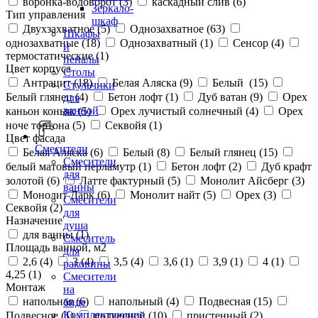
воронка-водоворот (
3
)
каскадный слив (
6
)
Зеркало-
Тип управления
шкаф
Двухзахватное (
5
)
Однозахватное (
63
)
Шкафы
однозахватные (
18
)
Однозахватный (
1
)
Сенсор (
4
)
и
термостатические (
1
)
пеналы
Цвет корпуса
Столы
Антрацит (
18
)
Белая Аляска (
9
)
Белый (
15
)
Стульчики
Белый глянец (
4
)
Бетон лофт (
1
)
Дуб ватан (
9
)
Орех
для
ванной
каньон коньяк (
5
)
Орех лучистый солнечный (
4
)
Орех
ноче тортона (
5
)
Секвойя (
1
)
Цвет фасада
Смесители
Белая Аляска (
6
)
Белый (
8
)
Белый глянец (
15
)
Смесители
белый матовый перламутр (
1
)
Бетон лофт (
2
)
Дуб крафт
для
золотой (
6
)
Латте фактурный (
5
)
Монолит Айсберг (
3
)
ванны
Монолит Дарк (
6
)
Монолит найт (
5
)
Орех (
3
)
Смесители
Секвойя (
2
)
для
Назначение
душа
для ванны (
1
)
Смеситель
Площадь ванной, м2
для
2,6 (
4
)
3 (
4
)
3,5 (
4
)
3,6 (
1
)
3,9 (
1
)
4 (
1
)
раковины
4,25 (
1
)
Смесители
Монтаж
на
напольная (
6
)
напольный (
4
)
Подвесная (
15
)
биде
Комплектующие
Подвесное (
1
)
подвесной (
10
)
пристенный (
2
)