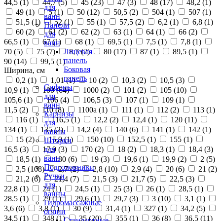
44,5 (
1
)
44,7 (
5
)
45 (
23
)
47 (
3
)
48 (
17
)
48,2 (
1
)
для
49 (
1
)
5 (
1
)
50 (
12
)
50,5 (
2
)
504 (
1
)
507 (
1
)
ванн
51,5 (
1
)
52 (
1
)
55 (
1
)
57,5 (
2
)
6,2 (
1
)
6,8 (
1
)
Панели
60 (
2
)
61 (
2
)
62 (
2
)
63 (
1
)
64 (
1
)
66 (
2
)
для
66,5 (
1
)
67 (
1
)
68 (
1
)
69,5 (
1
)
7,5 (
1
)
7,8 (
1
)
ванн
70 (
5
)
75 (
7
)
8,7 (
2
)
80 (
17
)
87 (
1
)
89,5 (
1
)
Лицевая
панель
90 (
14
)
99,5 (
1
)
Боковая
Ширина, см
панель
0,2 (
1
)
1,01 (
1
)
10 (
2
)
10,3 (
2
)
10,5 (
3
)
Сифоны
10,9 (
1
)
100 (
64
)
1000 (
2
)
101 (
2
)
105 (
10
)
для
105,6 (
1
)
106 (
4
)
106,5 (
3
)
107 (
1
)
109 (
1
)
ванн
11,5 (
2
)
110 (
8
)
1100а (
1
)
111 (
1
)
112 (
2
)
113 (
1
)
Карнизы
116 (
1
)
116,5 (
1
)
12,2 (
2
)
12,4 (
1
)
120 (
11
)
для
134 (
1
)
135 (
2
)
14,2 (
4
)
140 (
6
)
141 (
1
)
142 (
1
)
ванны
15 (
2
)
15,9 (
1
)
150 (
10
)
152,5 (
1
)
155 (
1
)
Шторки
16,5 (
3
)
17,9 (
3
)
170 (
2
)
18 (
2
)
18,3 (
1
)
18,4 (
3
)
для
ванн
18,5 (
1
)
180 (
6
)
19 (
3
)
19,6 (
1
)
19,9 (
2
)
2 (
5
)
Подголовники
2,5 (
108
)
2,7 (
2
)
2,8 (
10
)
2,9 (
4
)
20 (
6
)
21 (
2
)
Ручки
21,2 (
6
)
21,4 (
7
)
21,5 (
3
)
21,7 (
5
)
22,5 (
3
)
для
22,8 (
1
)
24 (
1
)
24,5 (
1
)
25 (
3
)
26 (
1
)
28,5 (
1
)
ванны
28.5 (
1
)
29 (
1
)
29,6 (
1
)
29,7 (
3
)
3 (
10
)
3,1 (
1
)
Гидромассажные
3,6 (
6
)
3,8 (
1
)
30 (
9
)
31,4 (
1
)
327 (
1
)
34,2 (
5
)
опции
34,5 (
1
)
348 (
1
)
35 (
20
)
355 (
1
)
36 (
8
)
36,5 (
11
)
Стандартные