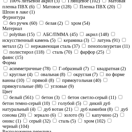
100% литьевой акрил (
3
)
Глянцевое (
102
)
Матовая
пленка ПВХ (
6
)
Матовое (
128
)
Пленка ПВХ (
20
)
Шпон в лаке (
1
)
Фурнитура
без ручек (
60
)
белая (
2
)
хром (
54
)
Материал
polytitan (
15
)
АБС/ПММА (
45
)
акрил (
148
)
искусственный камень (
5
)
керамика (
3
)
латунь (
91
)
металл (
2
)
нержавеющая сталь (
37
)
пенополиуретан (
11
)
полистирол (
118
)
сталь (
70
)
фарфор (
25
)
фаянс (
15
)
Форма
асимметричные (
78
)
Г-образный (
7
)
квадратная (
2
)
круглые (
4
)
овальная (
8
)
округлая (
7
)
по форме
ванны (
10
)
прямой (
8
)
прямоугольная (
40
)
прямоугольные (
88
)
угловые (
9
)
Цвет
белый (
561
)
бетон (
3
)
бетон светло-серый (
11
)
бетон темно-серый (
10
)
голубой (
5
)
дикий дуб
натуральный (
4
)
дуб вотан (
21
)
дуб намибия (
8
)
дуб
сонома (
20
)
зеркало (
6
)
золото (
9
)
капучино (
2
)
оникс (
1
)
серый (
32
)
сталь (
5
)
хром (
102
)
черный (
104
)
Расположение перелива