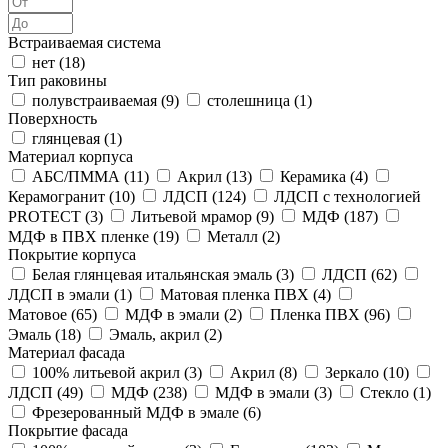
Встраиваемая система
нет (
18
)
Тип раковины
полувстраиваемая (
9
)
столешница (
1
)
Поверхность
глянцевая (
1
)
Материал корпуса
АБС/ПММА (
11
)
Акрил (
13
)
Керамика (
4
)
Керамогранит (
10
)
ЛДСП (
124
)
ЛДСП с технологией
PROTECT (
3
)
Литьевой мрамор (
9
)
МДФ (
187
)
МДФ в ПВХ пленке (
19
)
Металл (
2
)
Покрытие корпуса
Белая глянцевая итальянская эмаль (
3
)
ЛДСП (
62
)
ЛДСП в эмали (
1
)
Матовая пленка ПВХ (
4
)
Матовое (
65
)
МДФ в эмали (
2
)
Пленка ПВХ (
96
)
Эмаль (
18
)
Эмаль, акрил (
2
)
Материал фасада
100% литьевой акрил (
3
)
Акрил (
8
)
Зеркало (
10
)
ЛДСП (
49
)
МДФ (
238
)
МДФ в эмали (
3
)
Стекло (
1
)
Фрезерованный МДФ в эмале (
6
)
Покрытие фасада