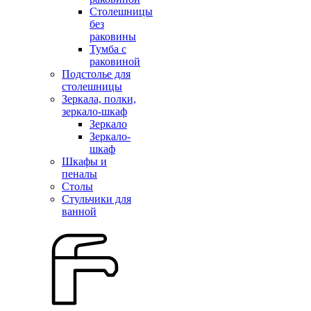
Столешницы
без
раковины
Тумба с
раковиной
Подстолье для
столешницы
Зеркала, полки,
зеркало-шкаф
Зеркало
Зеркало-
шкаф
Шкафы и
пеналы
Столы
Стульчики для
ванной