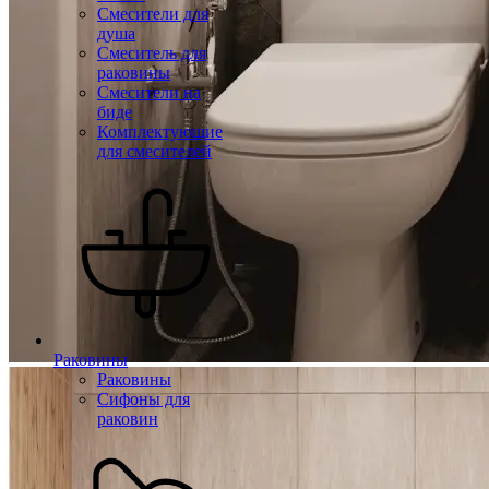
Смесители для
душа
Смеситель для
раковины
Смесители на
биде
Комплектующие
для смесителей
Раковины
Раковины
Сифоны для
раковин