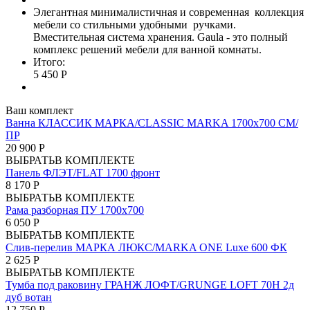
Элегантная минималистичная и современная коллекция
мебели со стильными удобными ручками.
Вместительная система хранения. Gaula - это полный
комплекс решений мебели для ванной комнаты.
Итого:
5 450 Р
Ваш комплект
Ванна КЛАССИК МАРКА/CLASSIC MARKA 1700х700 СМ/
ПР
20 900 Р
ВЫБРАТЬ
В КОМПЛЕКТЕ
Панель ФЛЭТ/FLAT 1700 фронт
8 170 Р
ВЫБРАТЬ
В КОМПЛЕКТЕ
Рама разборная ПУ 1700х700
6 050 Р
ВЫБРАТЬ
В КОМПЛЕКТЕ
Слив-перелив МАРКА ЛЮКС/MARKA ONE Luxe 600 ФК
2 625 Р
ВЫБРАТЬ
В КОМПЛЕКТЕ
Тумба под раковину ГРАНЖ ЛОФТ/GRUNGE LOFT 70Н 2д
дуб вотан
12 750 Р