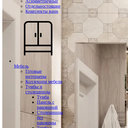
Асимметричные
Отдельностоящие
Комплекты ванн
Мебель
Готовые
интерьеры
Коллекции мебели
Тумбы и
столешницы
Тумба
Панель с
раковиной
Столешницы
без
раковины
Тумба с