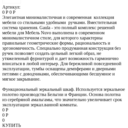
Артикул:
0 Р
0 Р
Элегантная минималистичная и современная коллекция
мебели со стильными удобными ручками. Вместительная
система хранения. Gaula - это полный комплекс решений
мебели для Мебель Nuvo выполнена в современном
минималистичном стиле, для которого характерны
правильные геометрические формы, рациональность и
эргономичность. Специально продуманная конструкция без
ручек позволяет создать цельный легкий образ, не
утяжеленный фурнитурой и дает возможность гармонично
вписаться в любой интерьер. Для бережливой повседневной
эксплуатации, тумбы оснащены демпферами и дверными
петлями с доводчиками, обеспечивающими бесшумное и
мягкое закрывание.
Функциональный зеркальный шкаф. Используется зеркальное
полотно производства Бельгии и Франции. Основа полотна
из серебряной амальгамы, что значительно увеличивает срок
эксплуатации зеркал.ванной комнаты.
0 Р
0 Р
0
КУПИТЬ