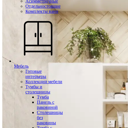
Асимметричные
Отдельностоящие
Комплекты ванн
Мебель
Готовые
интерьеры
Коллекции мебели
Тумбы и
столешницы
Тумба
Панель с
раковиной
Столешницы
без
раковины
Тумба с