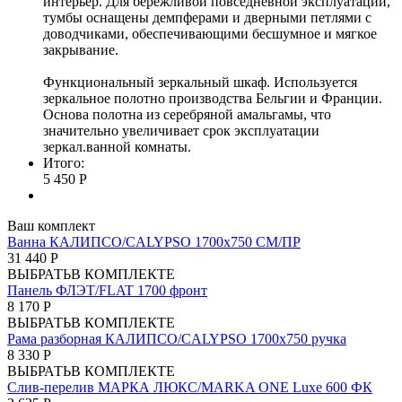
интерьер. Для бережливой повседневной эксплуатации,
тумбы оснащены демпферами и дверными петлями с
доводчиками, обеспечивающими бесшумное и мягкое
закрывание.
Функциональный зеркальный шкаф. Используется
зеркальное полотно производства Бельгии и Франции.
Основа полотна из серебряной амальгамы, что
значительно увеличивает срок эксплуатации
зеркал.ванной комнаты.
Итого:
5 450 Р
Ваш комплект
Ванна КАЛИПСО/CALYPSO 1700х750 СМ/ПР
31 440 Р
ВЫБРАТЬ
В КОМПЛЕКТЕ
Панель ФЛЭТ/FLAT 1700 фронт
8 170 Р
ВЫБРАТЬ
В КОМПЛЕКТЕ
Рама разборная КАЛИПСО/CALYPSO 1700х750 ручка
8 330 Р
ВЫБРАТЬ
В КОМПЛЕКТЕ
Слив-перелив МАРКА ЛЮКС/MARKA ONE Luxe 600 ФК