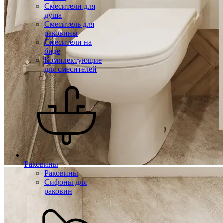
Смесители для
душа
Смеситель для
раковины
Смесители на
биде
Комплектующие
для смесителей
Раковины
Раковины
Сифоны для
раковин