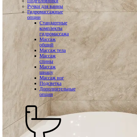
Подголовники
Ручки для ванны
Гидромассажные
опции
Стандартные
комплекты
гидромассажа
Массаж
общий
Массаж тела
Массаж
спины
Массаж
шиацу
Массаж ног
Подсветка
Дополнительные
опции