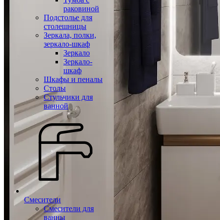
раковиной
Подстолье для
столешницы
Зеркала, полки,
зеркало-шкаф
Зеркало
Зеркало-
шкаф
Шкафы и пеналы
Столы
Стульчики для
ванной
Смесители
Смесители для
ванны