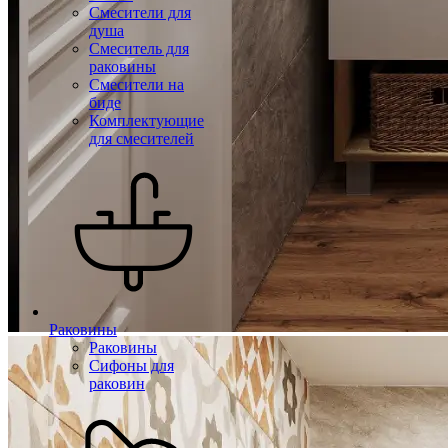
Смесители для
душа
Смеситель для
раковины
Смесители на
биде
Комплектующие
для смесителей
Раковины
Раковины
Сифоны для
раковин