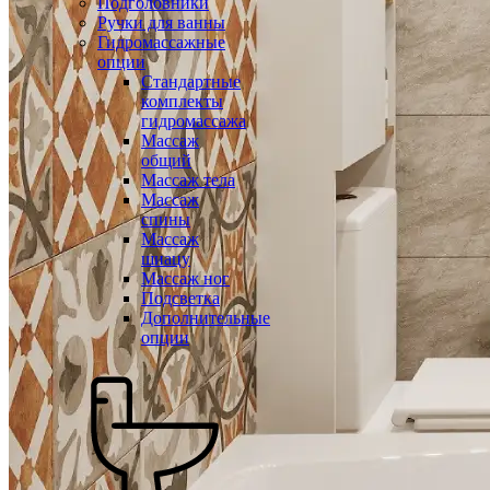
Подголовники
Ручки для ванны
Гидромассажные
опции
Стандартные
комплекты
гидромассажа
Массаж
общий
Массаж тела
Массаж
спины
Массаж
шиацу
Массаж ног
Подсветка
Дополнительные
опции