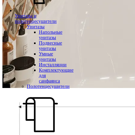
Унитазы и
полотенцесушители
Унитазы
Напольные
унитазы
Подвесные
унитазы
Умные
унитазы
Инсталляции
Комплектующие
для
санфаянса
Полотенцесушители