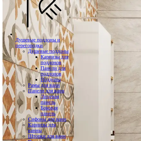
Душевые поддоны и
перегородки
Душевые поддоны
Карнизы для
поддонов
Панели для
поддонов
Поддоны
Рамы для ванн
Панели для ванн
Лицевая
панель
Боковая
панель
Сифоны для ванн
Карнизы для
ванны
Шторки для ванн