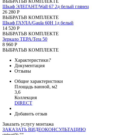
ВЫБРАТЬ
В КОМПЛЕКТЕ
Шкаф ЭЛЕГАНТ/Wall 67 2д белый глянец
26 280 Р
ВЫБРАТЬ
В КОМПЛЕКТЕ
Шкаф ГАУЛА/Gaula 60Н 1д белый
14 520 Р
ВЫБРАТЬ
В КОМПЛЕКТЕ
Зеркало ТЕРА/Tera 50
8 960 Р
ВЫБРАТЬ
В КОМПЛЕКТЕ
Характеристики
?
Документация
Отзывы
Общие характеристики
Площадь ванной, м2
3,6
Коллекция
DIRECT
Добавить отзыв
Заказать услугу монтажа
ЗАКАЗАТЬ ВИДЕОКОНСУЛЬТАЦИЮ
string(0) ""