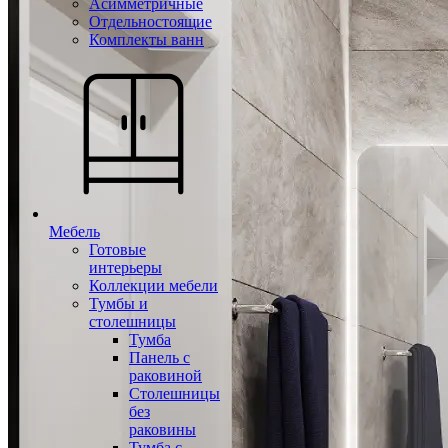
Асимметричные
Отдельностоящие
Комплекты ванн
Мебель
Готовые
интерьеры
Коллекции мебели
Тумбы и
столешницы
Тумба
Панель с
раковиной
Столешницы
без
раковины
Тумба с