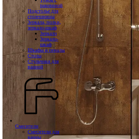
раковиной
Подстолье для
столешницы
Зеркала, полки,
зеркало-шкаф
Зеркало
Зеркало-
шкаф
Шкафы и пеналы
Столы
Стульчики для
ванной
Смесители
Смесители для
ванны