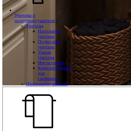
Унитазы и
полотенцесушители
Унитазы
Напольные
унитазы
Подвесные
унитазы
Умные
унитазы
Инсталляции
Комплектующие
для
санфаянса
Полотенцесушители