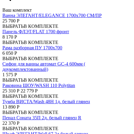
Ваш комплект
Ванна ЭЛЕГАНТ/ELEGANCE 1700х700 СМ/ПР
25 700 Р
ВЫБРАТЬ
В КОМПЛЕКТЕ
Панель ФЛЭТ/FLAT 1700 фронт
8 170 Р
ВЫБРАТЬ
В КОМПЛЕКТЕ
Рама разборная ПУ 1700х700
6 050 Р
ВЫБРАТЬ
В КОМПЛЕКТЕ
Сифон для ванны автомат GC-4 600мм (
доукомплектованный)
1 575 Р
ВЫБРАТЬ
В КОМПЛЕКТЕ
Раковина ШОУ/WASH 110 Polytitan
25 310 Р
22 779 Р
ВЫБРАТЬ
В КОМПЛЕКТЕ
Тумба ВИСТА/Wash 48Н 1д. белый глянец
13 890 Р
ВЫБРАТЬ
В КОМПЛЕКТЕ
Пенал Соната 35П 2д. белый глянец R
22 370 Р
ВЫБРАТЬ
В КОМПЛЕКТЕ
Шкаф ЭЛЕГАНТ/Wall 67 2д белый глянец