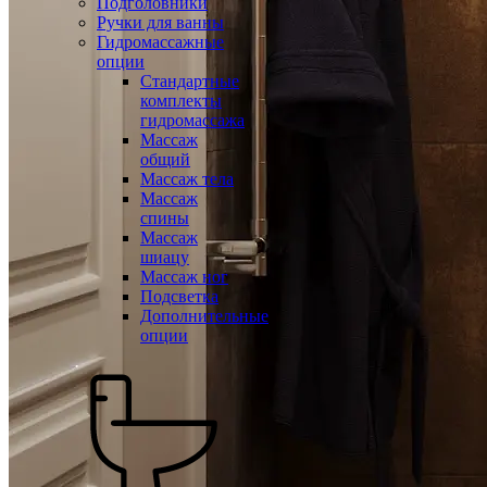
Подголовники
Ручки для ванны
Гидромассажные
опции
Стандартные
комплекты
гидромассажа
Массаж
общий
Массаж тела
Массаж
спины
Массаж
шиацу
Массаж ног
Подсветка
Дополнительные
опции