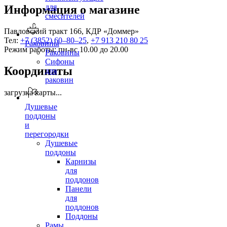
для
Информация о магазине
смесителей
Павловский тракт 166, КДР «Доммер»
Тел:
+7 (3852) 60‒80‒25
,
+7 913 210 80 25
Раковины
Режим работы: пн-вс 10.00 до 20.00
Раковины
Сифоны
Координаты
для
раковин
загрузка карты...
Душевые
поддоны
и
перегородки
Душевые
поддоны
Карнизы
для
поддонов
Панели
для
поддонов
Поддоны
Рамы