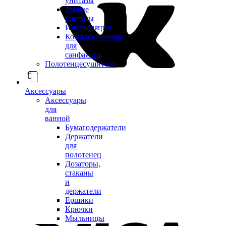
унитазы
Умные
унитазы
Инсталляции
Комплектующие
для
санфаянса
Полотенцесушители
Аксессуары
Аксессуары
для
ванной
Бумагодержатели
Держатели
для
полотенец
Дозаторы,
стаканы
и
держатели
Ершики
Крючки
Мыльницы