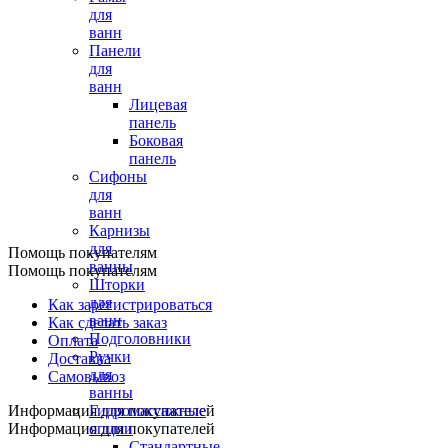
для
ванн
Панели
для
ванн
Лицевая
панель
Боковая
панель
Сифоны
для
ванн
Карнизы
для
Помощь покупателям
ванны
Помощь покупателям
Шторки
для
Как зарегистрироваться
ванн
Как сделать заказ
Подголовники
Оплата
Ручки
Доставка
для
Самовывоз
ванны
Информация для покупателей
Гидромассажные
Информация для покупателей
опции
Стандартные