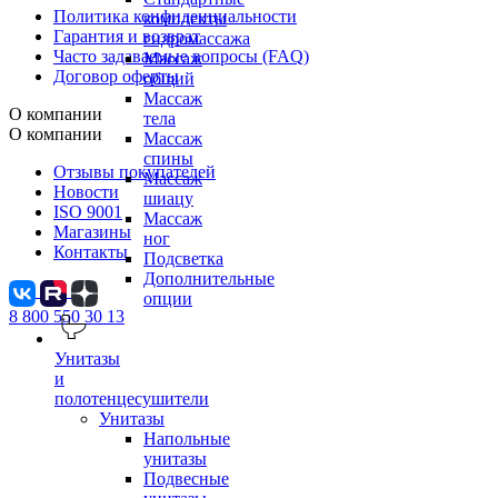
Политика конфиденциальности
комплекты
Гарантия и возврат
гидромассажа
Часто задаваемые вопросы (FAQ)
Массаж
Договор оферты
общий
Массаж
О компании
тела
О компании
Массаж
спины
Отзывы покупателей
Массаж
Новости
шиацу
ISO 9001
Массаж
Магазины
ног
Контакты
Подсветка
Дополнительные
опции
8 800 550 30 13
Унитазы
и
полотенцесушители
Унитазы
Напольные
унитазы
Подвесные