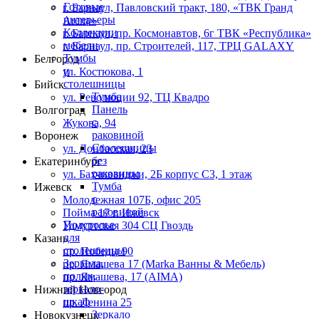
Готовые
г. Барнаул,​ ​Павловский тракт, 180, «ТВК Гранд
интерьеры
Arena»
Коллекции
г. Барнаул, пр. Космонавтов, 6г ТВК «Республика»
мебели
г. Барнаул, пр. Строителей, 117, ТРЦ GALAXY
Тумбы
Белгород
и
ул. Костюкова, 1
столешницы
Бийск
Тумба
ул. Революции 92, ТЦ Квадро
Панель
Волгоград
с
Жукова, 94
раковиной
Воронеж
Столешницы
ул. Донбасская, 23
без
Екатеринбург
раковины
ул. Бахчиванджи, 2Б корпус С3, 1 этаж
Тумба
Ижевск
с
Молодежная 107Б, офис 205
раковиной
Пойма 17 г. Ижевск
Подстолье
Удмуртская 304 СЦ Гвоздь
для
Казань
столешницы
пр. Победы 90
Зеркала,
пр. Ямашева 17 (Marka Ванны & Мебель)
полки,
пр. Ямашева, 17 (AIMA)
зеркало-
Нижний Новгород
шкаф
пр. Ленина 25
Зеркало
Новокузнецк