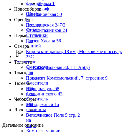
Зеркало-
Франкфурта 1
шкаф
Новосибирск
Шкафы
Светлановская 50
и
Оренбург
пеналы
Пролетарская 247/2
Столы
ул. Монтажников 24
Стульчики
Пермь
для
Героев Хасана 56
ванной
Самара
Кировский район, 18 км., Московское шоссе, д.
25С
Смесители
Тольятти
Смесители
ул. Коммунальная 30, ТЦ Арбуз
для
Томск
ванны
Проспект Комсомольский, 7, строение 9
Смесители
Тюмень
для
Народная ул., 68
душа
Федюнинского 43
Смеситель
Чебоксары
для
Молодежный 1а
раковины
Ярославль
Смесители
Всполинское Поле 5 стр. 2
на
Детальное описание
биде
Комплектующие