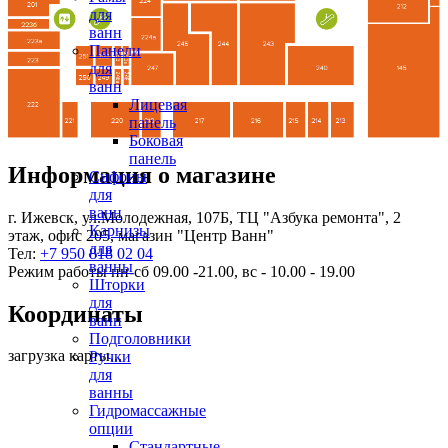
для
ванн
Панели
для
ванн
Лицевая
панель
Боковая
панель
Информация о магазине
Сифоны
для
ванн
г. Ижевск, ул.Молодежная, 107Б, ТЦ "Азбука ремонта", 2
Карнизы
этаж, офис 205, магазин "Центр Ванн"
для
Тел:
+7 950 818 02 04
ванны
Режим работы пн-сб 09.00 -21.00, вс - 10.00 - 19.00
Шторки
для
Координаты
ванн
Подголовники
загрузка карты...
Ручки
для
ванны
Гидромассажные
опции
Стандартные