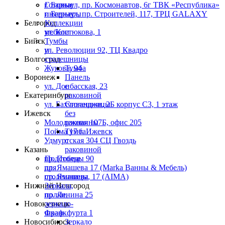
г. Барнаул, пр. Космонавтов, 6г ТВК «Республика»
Готовые
г. Барнаул, пр. Строителей, 117, ТРЦ GALAXY
интерьеры
Белгород
Коллекции
ул. Костюкова, 1
мебели
Бийск
Тумбы
ул. Революции 92, ТЦ Квадро
и
Волгоград
столешницы
Жукова, 94
Тумба
Воронеж
Панель
ул. Донбасская, 23
с
Екатеринбург
раковиной
ул. Бахчиванджи, 2Б корпус С3, 1 этаж
Столешницы
Ижевск
без
Молодежная 107Б, офис 205
раковины
Пойма 17 г. Ижевск
Тумба
Удмуртская 304 СЦ Гвоздь
с
Казань
раковиной
пр. Победы 90
Подстолье
пр. Ямашева 17 (Marka Ванны & Мебель)
для
пр. Ямашева, 17 (AIMA)
столешницы
Нижний Новгород
Зеркала,
пр. Ленина 25
полки,
Новокузнецк
зеркало-
Франкфурта 1
шкаф
Новосибирск
Зеркало