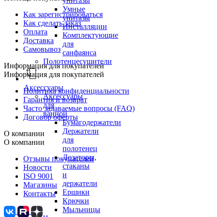
унитазы
Умные
Как зарегистрироваться
унитазы
Как сделать заказ
Инсталляции
Оплата
Комплектующие
Доставка
для
Самовывоз
санфаянса
Полотенцесушители
Информация для покупателей
Информация для покупателей
Аксессуары
Политика конфиденциальности
Аксессуары
Гарантия и возврат
для
Часто задаваемые вопросы (FAQ)
ванной
Договор оферты
Бумагодержатели
Держатели
О компании
для
О компании
полотенец
Дозаторы,
Отзывы покупателей
стаканы
Новости
и
ISO 9001
держатели
Магазины
Ершики
Контакты
Крючки
Мыльницы