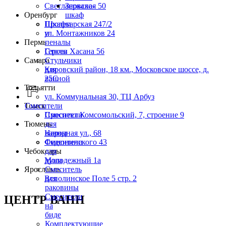
Светлановская 50
Зеркало-
Оренбург
шкаф
Пролетарская 247/2
Шкафы
ул. Монтажников 24
и
Пермь
пеналы
Героев Хасана 56
Столы
Самара
Стульчики
Кировский район, 18 км., Московское шоссе, д.
для
25С
ванной
Тольятти
ул. Коммунальная 30, ТЦ Арбуз
Томск
Смесители
Проспект Комсомольский, 7, строение 9
Смесители
Тюмень
для
Народная ул., 68
ванны
Федюнинского 43
Смесители
Чебоксары
для
Молодежный 1а
душа
Ярославль
Смеситель
Всполинское Поле 5 стр. 2
для
раковины
Смесители
ЦЕНТР ВАНН
на
биде
Комплектующие