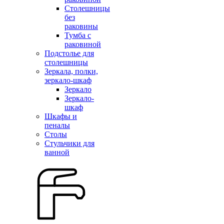
Столешницы
без
раковины
Тумба с
раковиной
Подстолье для
столешницы
Зеркала, полки,
зеркало-шкаф
Зеркало
Зеркало-
шкаф
Шкафы и
пеналы
Столы
Стульчики для
ванной