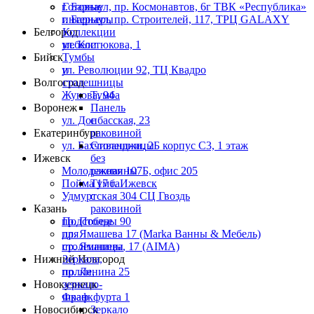
г. Барнаул, пр. Космонавтов, 6г ТВК «Республика»
Готовые
г. Барнаул, пр. Строителей, 117, ТРЦ GALAXY
интерьеры
Белгород
Коллекции
ул. Костюкова, 1
мебели
Бийск
Тумбы
ул. Революции 92, ТЦ Квадро
и
Волгоград
столешницы
Жукова, 94
Тумба
Воронеж
Панель
ул. Донбасская, 23
с
Екатеринбург
раковиной
ул. Бахчиванджи, 2Б корпус С3, 1 этаж
Столешницы
Ижевск
без
Молодежная 107Б, офис 205
раковины
Пойма 17 г. Ижевск
Тумба
Удмуртская 304 СЦ Гвоздь
с
Казань
раковиной
пр. Победы 90
Подстолье
пр. Ямашева 17 (Marka Ванны & Мебель)
для
пр. Ямашева, 17 (AIMA)
столешницы
Нижний Новгород
Зеркала,
пр. Ленина 25
полки,
Новокузнецк
зеркало-
Франкфурта 1
шкаф
Новосибирск
Зеркало