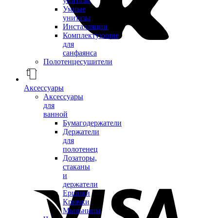
унитазы
Умные
унитазы
Инсталляции
Комплектующие
для
санфаянса
Полотенцесушители
Аксессуары
Аксессуары
для
ванной
Бумагодержатели
Держатели
для
полотенец
Дозаторы,
стаканы
и
держатели
Ершики
Крючки
Мыльницы