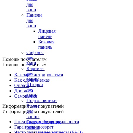
для
ванн
Панели
для
ванн
Лицевая
панель
Боковая
панель
Сифоны
для
Помощь покупателям
ванн
Помощь покупателям
Карнизы
для
Как зарегистрироваться
ванны
Как сделать заказ
Шторки
Оплата
для
Доставка
ванн
Самовывоз
Подголовники
Ручки
Информация для покупателей
для
Информация для покупателей
ванны
Политика конфиденциальности
Гидромассажные
Гарантия и возврат
опции
Часто задаваемые вопросы (FAQ)
Стандартные