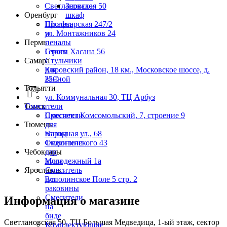
Светлановская 50
Зеркало-
Оренбург
шкаф
Пролетарская 247/2
Шкафы
ул. Монтажников 24
и
Пермь
пеналы
Героев Хасана 56
Столы
Самара
Стульчики
Кировский район, 18 км., Московское шоссе, д.
для
25С
ванной
Тольятти
ул. Коммунальная 30, ТЦ Арбуз
Томск
Смесители
Проспект Комсомольский, 7, строение 9
Смесители
Тюмень
для
Народная ул., 68
ванны
Федюнинского 43
Смесители
Чебоксары
для
Молодежный 1а
душа
Ярославль
Смеситель
Всполинское Поле 5 стр. 2
для
раковины
Смесители
Информация о магазине
на
биде
Светлановская 50, ТЦ Большая Медведица, 1-ый этаж, сектор
Комплектующие