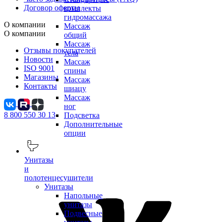
Договор оферты
комплекты
гидромассажа
О компании
Массаж
О компании
общий
Массаж
Отзывы покупателей
тела
Новости
Массаж
ISO 9001
спины
Магазины
Массаж
Контакты
шиацу
Массаж
ног
8 800 550 30 13
Подсветка
Дополнительные
опции
Унитазы
и
полотенцесушители
Унитазы
Напольные
унитазы
Подвесные