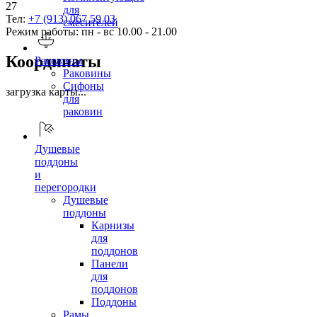
27
для
Тел:
+7 (913) 067 59 03
смесителей
Режим работы: пн - вс 10.00 - 21.00
Координаты
Раковины
Раковины
Сифоны
загрузка карты...
для
раковин
Душевые
поддоны
и
перегородки
Душевые
поддоны
Карнизы
для
поддонов
Панели
для
поддонов
Поддоны
Рамы