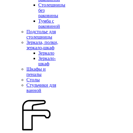
Столешницы
без
раковины
Тумба с
раковиной
Подстолье для
столешницы
Зеркала, полки,
зеркало-шкаф
Зеркало
Зеркало-
шкаф
Шкафы и
пеналы
Столы
Стульчики для
ванной