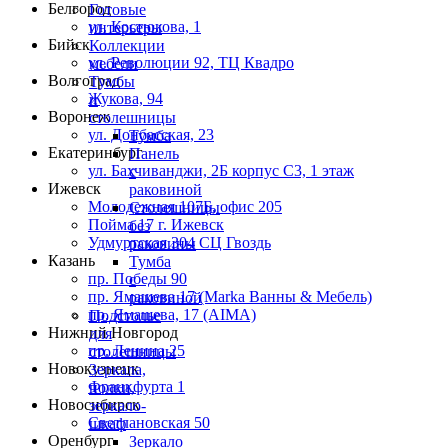
Белгород
Готовые
ул. Костюкова, 1
интерьеры
Бийск
Коллекции
ул. Революции 92, ТЦ Квадро
мебели
Волгоград
Тумбы
Жукова, 94
и
Воронеж
столешницы
ул. Донбасская, 23
Тумба
Екатеринбург
Панель
ул. Бахчиванджи, 2Б корпус С3, 1 этаж
с
Ижевск
раковиной
Молодежная 107Б, офис 205
Столешницы
Пойма 17 г. Ижевск
без
Удмуртская 304 СЦ Гвоздь
раковины
Казань
Тумба
пр. Победы 90
с
пр. Ямашева 17 (Marka Ванны & Мебель)
раковиной
пр. Ямашева, 17 (AIMA)
Подстолье
Нижний Новгород
для
пр. Ленина 25
столешницы
Новокузнецк
Зеркала,
Франкфурта 1
полки,
Новосибирск
зеркало-
Светлановская 50
шкаф
Оренбург
Зеркало