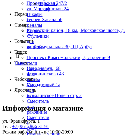
Пролетарская 247/2
Зеркало-
ул. Монтажников 24
шкаф
Пермь
Шкафы
Героев Хасана 56
и
Самара
пеналы
Кировский район, 18 км., Московское шоссе, д.
Столы
25С
Стульчики
Тольятти
для
ул. Коммунальная 30, ТЦ Арбуз
ванной
Томск
Проспект Комсомольский, 7, строение 9
Тюмень
Смесители
Народная ул., 68
Смесители
Федюнинского 43
для
Чебоксары
ванны
Молодежный 1а
Смесители
Ярославль
для
Всполинское Поле 5 стр. 2
душа
Смеситель
для
Информация о магазине
раковины
Смесители
ул. Франкфурта, 1
на
Тел:
+7 (961) 866 31 91
биде
Режим работы: пн - вс 10:00-20:00
Комплектующие