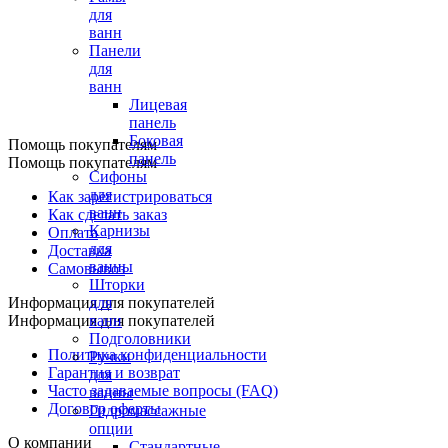
для
ванн
Панели
для
ванн
Лицевая
панель
Боковая
Помощь покупателям
панель
Помощь покупателям
Сифоны
для
Как зарегистрироваться
ванн
Как сделать заказ
Карнизы
Оплата
для
Доставка
ванны
Самовывоз
Шторки
Информация для покупателей
для
Информация для покупателей
ванн
Подголовники
Политика конфиденциальности
Ручки
Гарантия и возврат
для
Часто задаваемые вопросы (FAQ)
ванны
Договор оферты
Гидромассажные
опции
О компании
Стандартные