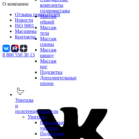
О компании
комплекты
гидромассажа
Отзывы покупателей
Массаж
Новости
общий
ISO 9001
Массаж
Магазины
тела
Контакты
Массаж
спины
Массаж
8 800 550 30 13
шиацу
Массаж
ног
Подсветка
Дополнительные
опции
Унитазы
и
полотенцесушители
Унитазы
Напольные
унитазы
Подвесные