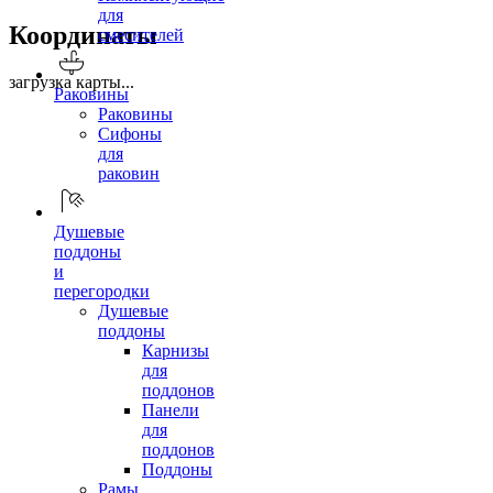
для
Координаты
смесителей
загрузка карты...
Раковины
Раковины
Сифоны
для
раковин
Душевые
поддоны
и
перегородки
Душевые
поддоны
Карнизы
для
поддонов
Панели
для
поддонов
Поддоны
Рамы