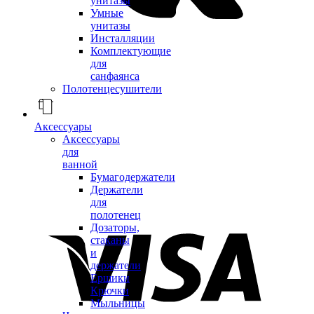
унитазы
Умные
унитазы
Инсталляции
Комплектующие
для
санфаянса
Полотенцесушители
Аксессуары
Аксессуары
для
ванной
Бумагодержатели
Держатели
для
полотенец
Дозаторы,
стаканы
и
держатели
Ершики
Крючки
Мыльницы